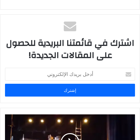
اشترك في قائمتنا البريدية للحصول
على المقالات الجديدة!
أ
د
خ
ل
ب
ر
ي
د
ك
ا
ل