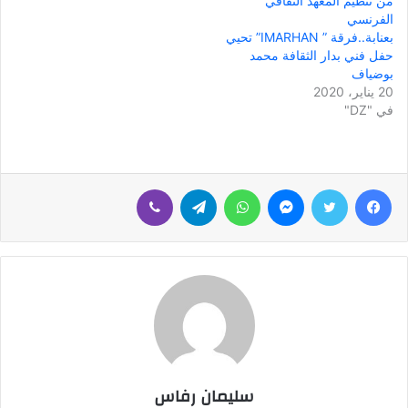
من تنظيم المعهد الثقافي
الفرنسي
بعنابة..فرقة ” IMARHAN” تحيي
حفل فني بدار الثقافة محمد
بوضياف
20 يناير، 2020
في "DZ"
فيسبوك
تويتر
ماسنجر
واتساب
تيلقرام
ڤايبر
سليمان رفاس