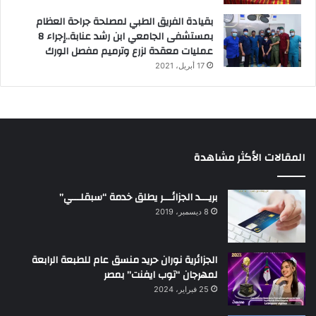
بقيادة الفريق الطبي لمصلحة جراحة العظام
بمستشفى الجامعي ابن رشد عنابة..إجراء 8
عمليات معقدة لزرع وترميم مفصل الورك
17 أبريل، 2021
المقالات الأكثر مشاهدة
بريـــد الجزائـــر يطلق خدمة “سبقلـــي”
8 ديسمبر، 2019
الجزائرية نوران حريد منسق عام للطبعة الرابعة
لمهرجان “توب ايفنت” بمصر
25 فبراير، 2024