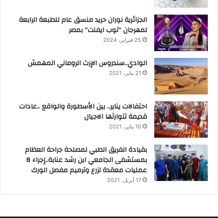
الجزائرية نوران حريد منسق عام للطبعة الرابعة
لمهرجان “توب ايفنت” بمصر
25 فبراير، 2024
الوادي..سندروس الإرث الروماني المهمش
21 يناير، 2021
احتفالات يناير.. بين الأسطورة والواقع ..عادات
قديمة تتوارثها الاجيال
10 يناير، 2021
بقيادة الفريق الطبي لمصلحة جراحة العظام
بمستشفى الجامعي ابن رشد عنابة..إجراء 8
عمليات معقدة لزرع وترميم مفصل الورك
17 أبريل، 2021