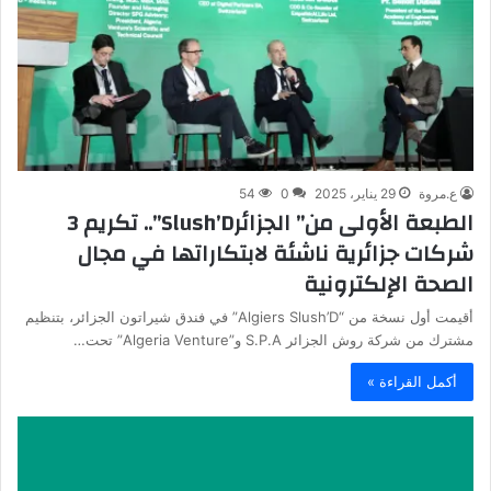
ع.مروة
29 يناير، 2025
0
54
الطبعة الأولى من” الجزائرSlush’D”.. تكريم 3
شركات جزائرية ناشئة لابتكاراتها في مجال
الصحة الإلكترونية
أقيمت أول نسخة من “Algiers Slush’D” في فندق شيراتون الجزائر، بتنظيم
مشترك من شركة روش الجزائر S.P.A و”Algeria Venture” تحت…
أكمل القراءة »