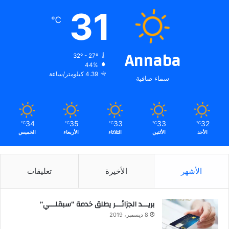
31
℃
Annaba
32º - 27º
44%
4.39 كيلومتر/ساعة
سماء صافية
34
35
33
33
32
℃
℃
℃
℃
℃
الأحد
الأثنين
الثلاثاء
الأربعاء
الخميس
الأشهر
الأخيرة
تعليقات
بريـــد الجزائـــر يطلق خدمة “سبقلـــي”
8 ديسمبر، 2019