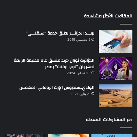
المقالات الأكثر مشاهدة
بريـــد الجزائـــر يطلق خدمة “سبقلـــي”
8 ديسمبر، 2019
الجزائرية نوران حريد منسق عام للطبعة الرابعة
لمهرجان “توب ايفنت” بمصر
25 فبراير، 2024
الوادي..سندروس الإرث الروماني المهمش
21 يناير، 2021
آخر المشاركات المعدلة