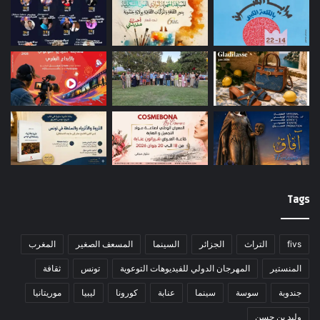
Tags
fivs
التراث
الجزائر
السينما
المسعف الصغير
المغرب
المنستير
المهرجان الدولي للفيديوهات التوعوية
تونس
ثقافة
جندوبة
سوسة
سينما
عنابة
كورونا
ليبيا
موريتانيا
وليد بن حسن