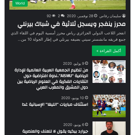
World
سليمان رفاس
28 نوفمبر، 2020
2
92
محرز ينفجر ويسجل ثلاثية في شباك بيرنلي
انفجر اللاعب الدولي الجزائري رياض محرز أمسية اليوم في اللقاء الذي
جمع فريقه مانشستر سيتي بضيفه بيرنلي في إطار الجولة 10 من…
أكمل القراءة »
9 يوليو، 2020
من تنظيم الجمعية العربية العالمية للإدارة
الرياضية “AISMU”..ندوة افتراضية حول
التقاربات الفكرية في العلوم الرياضية بين
دول المشرق والمغرب العربي
10 يونيو، 2020
استئناف مباريات “الليغا” الإسبانية غدا
6 يونيو، 2020
جيرارد بيكيه يقول لا للعنف والعنصرية