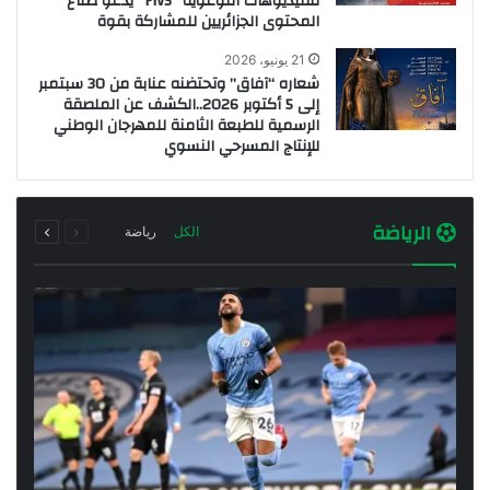
للفيديوهات التوعوية “FIVS” يدعو صناع
المحتوى الجزائريين للمشاركة بقوة
21 يونيو، 2026
شعاره “آفاق” وتحتضنه عنابة من 30 سبتمبر
إلى 5 أكتوبر 2026..الكشف عن الملصقة
الرسمية للطبعة الثامنة للمهرجان الوطني
للإنتاج المسرحي النسوي
السابقة
التالية
الرياضة
الكل
رياضة
الصفحة
الصفحة