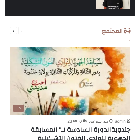
السابقة
التالية
المجتمع
الصفحة
الصفحة
TN
admin
منذ أسبوعين
0
23
جندوبةالدورة السادسة لـ” المسابقة
الجهوية لنوادي الفنون التشكيلية