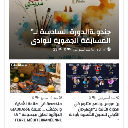
جندوبةالدورة السادسة لـ”
المسابقة الجهوية لنوادي
الفنون التشكيلية
admin
منذ أسبوعين
0
23
بالمؤسسات الثقافية”
منذ أسبوعين
0
منذ 4 أسابيع
0
بن عروس..برنامج متنوع في
متخصصة في صناعة الأحذية
الدورة الثانية لـ”المهرجان
والحقائب … علامة GLADILASSE
الدّولي للفنون الشّعبية بأوذنة
الجزائرية تطلق مجموعة ” LA
TERRE MÉDITERRANÉENNE”
“