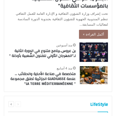
بالمؤسسات الثقافية”
تحت إشراف وزارة الشؤون الثقافية و الإدارة العامة للعمل الثقافي
تنظم المندوبية الجهوية للشؤون الثقافية بجندوبة الدورة السادسة
لفعاليات المسابقة…
أكمل القراءة »
منذ أسبوعين
بن عروس..برنامج متنوع في الدورة الثانية
لـ”المهرجان الدّولي للفنون الشّعبية بأوذنة “
منذ 4 أسابيع
متخصصة في صناعة الأحذية والحقائب …
علامة GLADILASSE الجزائرية تطلق مجموعة
” LA TERRE MÉDITERRANÉENNE”
السابقة
التالية
LifeStyle
الصفحة
الصفحة