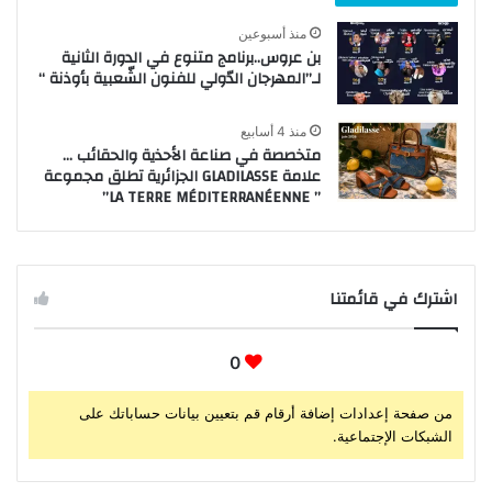
منذ أسبوعين
بن عروس..برنامج متنوع في الدورة الثانية
لـ”المهرجان الدّولي للفنون الشّعبية بأوذنة “
منذ 4 أسابيع
متخصصة في صناعة الأحذية والحقائب …
علامة GLADILASSE الجزائرية تطلق مجموعة
” LA TERRE MÉDITERRANÉENNE”
اشترك في قائمتنا
0
من صفحة إعدادات إضافة أرقام قم بتعيين بيانات حساباتك على
الشبكات الإجتماعية.