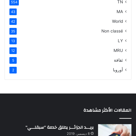
TN
554
MA
43
World
42
Non classé
35
LY
13
MRU
12
ثقافة
5
أوروبا
2
المقالات الأكثر مشاهدة
بريـــد الجزائـــر يطلق خدمة “سبقلـــي”
8 ديسمبر، 2019