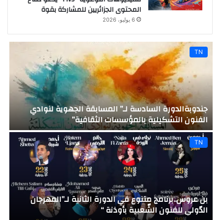
المحتوى الجزائريين للمشاركة بقوة
6 يوليو، 2026
TN
جندوبةالدورة السادسة لـ” المسابقة الجهوية لنوادي
م
الفنون التشكيلية بالمؤسسات الثقافية”
”
TN
بن عروس..برنامج متنوع في الدورة الثانية لـ”المهرجان
ب
الدّولي للفنون الشّعبية بأوذنة “
ل