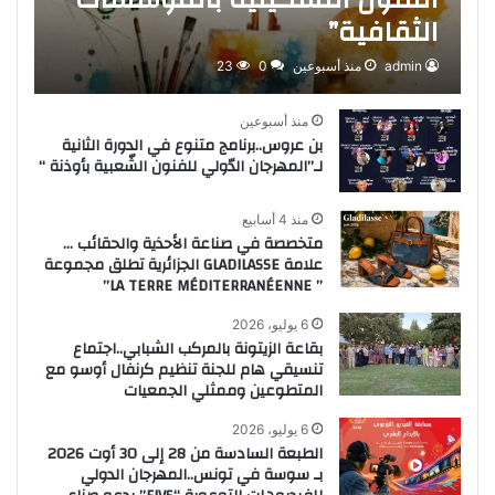
الثقافية”
admin
منذ أسبوعين
0
23
منذ أسبوعين
بن عروس..برنامج متنوع في الدورة الثانية
لـ”المهرجان الدّولي للفنون الشّعبية بأوذنة “
منذ 4 أسابيع
متخصصة في صناعة الأحذية والحقائب …
علامة GLADILASSE الجزائرية تطلق مجموعة
” LA TERRE MÉDITERRANÉENNE”
6 يوليو، 2026
بقاعة الزيتونة بالمركب الشبابي..اجتماع
تنسيقي هام للجنة تنظيم كرنفال أوسو مع
المتطوعين وممثلي الجمعيات
6 يوليو، 2026
الطبعة السادسة من 28 إلى 30 أوت 2026
بـ سوسة في تونس..المهرجان الدولي