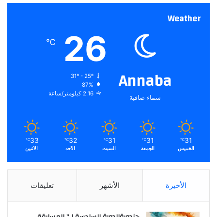
Weather
26
℃
Annaba
31º - 25º
87%
2.16 كيلومتر/ساعة
سماء صافية
33
32
31
31
31
℃
℃
℃
℃
℃
الخميس
الجمعة
السبت
الأحد
الأثنين
الأخيرة
الأشهر
تعليقات
جندوبةالدورة السادسة لـ” المسابقة