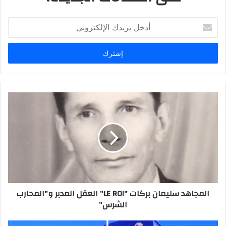
أدخل
بريدك
الإلكتروني
المجاهد سليمان بركات "LE ROI" العقل المدبر و"المحارب
الشرس"