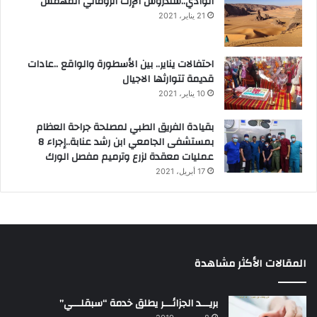
الوادي..سندروس الإرث الروماني المهمش
21 يناير، 2021
احتفالات يناير.. بين الأسطورة والواقع ..عادات
قديمة تتوارثها الاجيال
10 يناير، 2021
بقيادة الفريق الطبي لمصلحة جراحة العظام
بمستشفى الجامعي ابن رشد عنابة..إجراء 8
عمليات معقدة لزرع وترميم مفصل الورك
17 أبريل، 2021
المقالات الأكثر مشاهدة
بريـــد الجزائـــر يطلق خدمة “سبقلـــي”