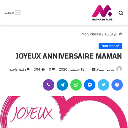
بحث
القائمة
عن
الرئيسية
/
Non classé
Non classé
JOYEUX ANNIVERSAIRE MAMAN
أرسل
شايب ابتسام
18 سبتمبر، 2020
0
394
دقيقة واحدة
بريدا
فيسبوك
تويتر
ماسنجر
واتساب
تيلقرام
ڤايبر
إلكترونيا