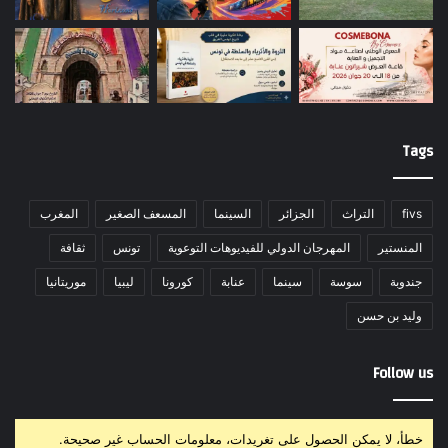
Tags
fivs
التراث
الجزائر
السينما
المسعف الصغير
المغرب
المنستير
المهرجان الدولي للفيديوهات التوعوية
تونس
ثقافة
جندوبة
سوسة
سينما
عنابة
كورونا
ليبيا
موريتانيا
وليد بن حسن
Follow us
خطأ، لا يمكن الحصول على تغريدات، معلومات الحساب غير صحيحة.