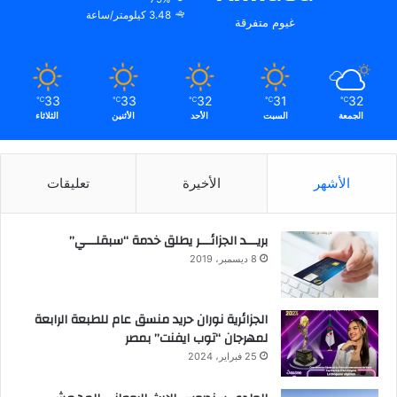
3.48 كيلومتر/ساعة
غيوم متفرقة
33
33
32
31
32
℃
℃
℃
℃
℃
الجمعة
السبت
الأحد
الأثنين
الثلاثاء
الأشهر
الأخيرة
تعليقات
بريـــد الجزائـــر يطلق خدمة “سبقلـــي”
8 ديسمبر، 2019
الجزائرية نوران حريد منسق عام للطبعة الرابعة
لمهرجان “توب ايفنت” بمصر
25 فبراير، 2024