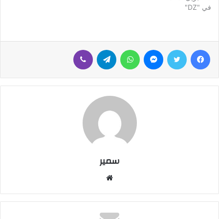
في "DZ"
فيسبوك
تويتر
ماسنجر
واتساب
تيلقرام
ڤايبر
سمير
م
و
ق
ع