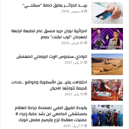
بريـــد الجزائـــر يطلق خدمة “سبقلـــي”
8 ديسمبر، 2019
الجزائرية نوران حريد منسق عام للطبعة الرابعة
لمهرجان “توب ايفنت” بمصر
25 فبراير، 2024
الوادي..سندروس الإرث الروماني المهمش
21 يناير، 2021
احتفالات يناير.. بين الأسطورة والواقع ..عادات
قديمة تتوارثها الاجيال
10 يناير، 2021
بقيادة الفريق الطبي لمصلحة جراحة العظام
بمستشفى الجامعي ابن رشد عنابة..إجراء 8
عمليات معقدة لزرع وترميم مفصل الورك
17 أبريل، 2021