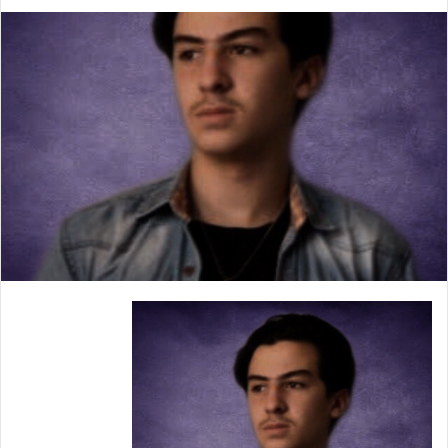
ب
ر
ي
د
ا
إ
ل
ك
ت
ر
و
ن
ي
ا