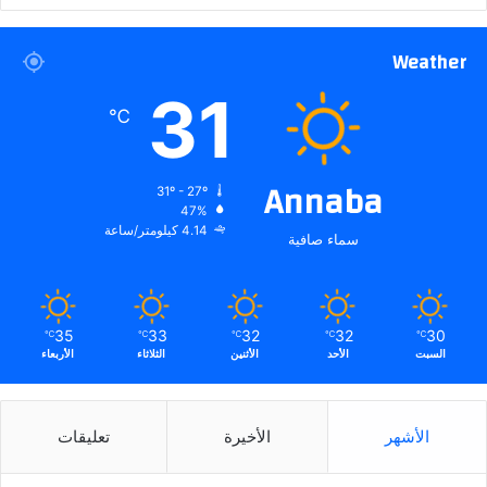
Weather
31
℃
Annaba
31º - 27º
47%
4.14 كيلومتر/ساعة
سماء صافية
35
33
32
32
30
℃
℃
℃
℃
℃
السبت
الأحد
الأثنين
الثلاثاء
الأربعاء
الأشهر
الأخيرة
تعليقات