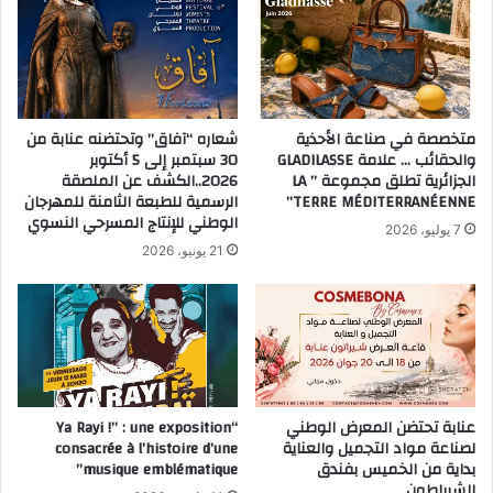
متخصصة في صناعة الأحذية
شعاره “آفاق” وتحتضنه عنابة من
والحقائب … علامة GLADILASSE
30 سبتمبر إلى 5 أكتوبر
الجزائرية تطلق مجموعة ” LA
2026..الكشف عن الملصقة
TERRE MÉDITERRANÉENNE”
الرسمية للطبعة الثامنة للمهرجان
الوطني للإنتاج المسرحي النسوي
7 يوليو، 2026
21 يونيو، 2026
عنابة تحتضن المعرض الوطني
“Ya Rayi !” : une exposition
لصناعة مواد التجميل والعناية
consacrée à l’histoire d’une
بداية من الخميس بفندق
musique emblématique”
الشيراطون