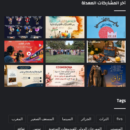
آخر المشاركات المعدلة
Tags
fivs
التراث
الجزائر
السينما
المسعف الصغير
المغرب
المنستير
المهرجان الدولي للفيديوهات التوعوية
تونس
ثقافة