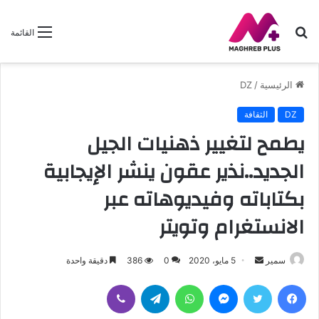
بحث
القائمة
عن
الرئيسية
/
DZ
DZ
الثقافة
يطمح لتغيير ذهنيات الجيل
الجديد..نذير عقون ينشر الإيجابية
بكتاباته وفيديوهاته عبر
الانستغرام وتويتر
سمير
أ
5 مايو، 2020
0
386
دقيقة واحدة
ر
فيسبوك
تويتر
ماسنجر
واتساب
تيلقرام
ڤايبر
س
ل