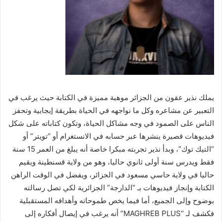
يملك نذير عقون من الجزائر موهبة مميزة في الكتابة حيث يرغب في
التعبير عن مشاعره وكل ما نواجهه في الحياة بطريقة إيجابية وتحفز
الناس على الصمود في وجه مشاكل الحياة، وتكون كتاباته على شكل
فيديوهات قصيرة ينشرها عبر حسابه في الانستغرام أو “تويتر” أو
“التيك توك”، وبدأ نذير تجربته مبكرا خاصة أنه يبلغ من العمر 15 سنة
فقط ويدرس سنة أولى ثانوي حاليا، وهو من ولاية قسنطينة ويقيم
حاليا في ولاية حاسي مسعود في الجزائر، ويفضل في الوقت الراهن
الكتابة وإنجاز فيديوهات بـ “الدارجة” الجزائرية لكي تصل رسالته
بوضوح وإلى الجميع، أما فيما يخص طموحاته وأهدافه المستقبلية
فكشف لـ “MAGHREB PLUS” أنه يرغب في إيصال أفكاره إلى