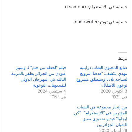
حسابه في الانستغرام: n.sanfourr
حسابه في تويتر:nadirwriter
مرتبط
صانع المحتوى الشاب درابلية
فيلم “لحظة من حلم” لـ وسيم
مهدي يكشف: “هدفنا الترويج
عبودي من الجزائر يظفر بالمرتبة
لسياحة بلادنا وسنطلق مشروع
الثالثة في المهرجان الدولي
توعوي للأطفال”
للفيديوهات التوعوية
3 أكتوبر، 2020
4 سبتمبر، 2024
في "DZ"
في "TN"
من إنجاز مجموعة من الشباب
المؤثرين في “الانستغرام” ..”كن
إيجابيا” فيديو تحفيزي مميز
للشبان الجزائريين
26 أبريل، 2020