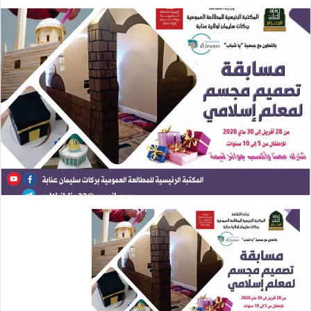
ب
ر
ي
د
ا
إ
ل
ك
ت
ر
و
ن
ي
ا