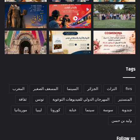
Tags
fivs
التراث
الجزائر
السينما
المسعف الصغير
المغرب
المنستير
المهرجان الدولي للفيديوهات التوعوية
تونس
ثقافة
جندوبة
سوسة
سينما
عنابة
كورونا
ليبيا
موريتانيا
وليد بن حسن
Follow us