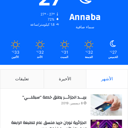
Annaba
27º - 27º
72%
1.8 كيلومتر/ساعة
سماء صافية
33
32
31
32
27
℃
℃
℃
℃
℃
الخميس
الجمعة
السبت
الأحد
الأثنين
الأشهر
الأخيرة
تعليقات
بريـــد الجزائـــر يطلق خدمة “سبقلـــي”
8 ديسمبر، 2019
الجزائرية نوران حريد منسق عام للطبعة الرابعة