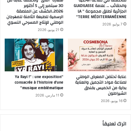
متخصصة في صناعة الأحذية
شعاره “آفاق” وتحتضنه عنابة من
والحقائب … علامة GLADILASSE
30 سبتمبر إلى 5 أكتوبر
الجزائرية تطلق مجموعة ” LA
2026..الكشف عن الملصقة
TERRE MÉDITERRANÉENNE”
الرسمية للطبعة الثامنة للمهرجان
الوطني للإنتاج المسرحي النسوي
7 يوليو، 2026
21 يونيو، 2026
عنابة تحتضن المعرض الوطني
“Ya Rayi !” : une exposition
لصناعة مواد التجميل والعناية
consacrée à l’histoire d’une
بداية من الخميس بفندق
musique emblématique”
الشيراطون
11 مارس، 2026
16 يونيو، 2026
اترك تعليقاً