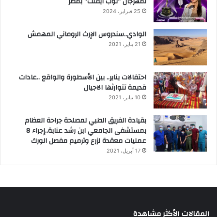
لمهرجان “توب ايفنت” بمصر
25 فبراير، 2024
الوادي..سندروس الإرث الروماني المهمش
21 يناير، 2021
احتفالات يناير.. بين الأسطورة والواقع ..عادات
قديمة تتوارثها الاجيال
10 يناير، 2021
بقيادة الفريق الطبي لمصلحة جراحة العظام
بمستشفى الجامعي ابن رشد عنابة..إجراء 8
عمليات معقدة لزرع وترميم مفصل الورك
17 أبريل، 2021
المقالات الأكثر مشاهدة