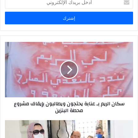
د
خ
ل
ب
ر
ي
د
ك
ا
ل
إ
ل
ك
ت
ر
سكان الريم بـ عنابة يحتجون ويطالبون بإيقاف مشروع
و
محطة البنزين
ن
ي