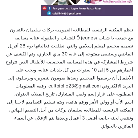
تنظم المكتبة الرئيسية للمطالعة العمومية بركات سليمان بالتعاون
مع جمعية يا شباب /Ô jeunes للشباب و الطفولة عنابة مسابقة
تصميم مجسم لمعلم إسلامي والتي انطلقت فعالياتها يوم 28 أفريل
الماضي وستبقى مفتوحة إلى غاية 30 ماي الجاري، وتم الكشف عن
شروط المشاركة في هذه المسابقة المخصصة للأطفال الذين تتراوح
أعمارهم من 5 إلى 10 سنوات من كل بلديات عنابة، ويجب على
الأطفال أن يرسموا المجسم وبعدها يقومون بتصويره ويرسلونه إلى
البريد الالكتروني cultbiblio23@gmail.com رفقة المعلومات
المطلوبة على غرار إسم ولقب المشارك، تاريخ الميلاد، العنوان،
اسم الأب أو وولي الأمر ورقم هاتفه، ويتم تسليم التصاميم لاحقا إلى
المكتبة الرئيسية للمطالعة سليمان بركات من أجل التقييم النهائي،
وتنتقي لجنة خاصة أفضل 3 أعمال وبعدها يتم الإعلان عن أسماء
الفائزين بالجوائز.