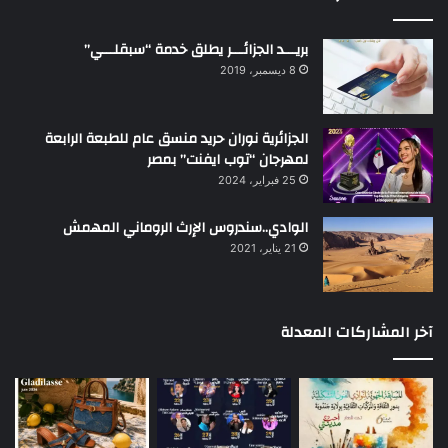
بريـــد الجزائـــر يطلق خدمة “سبقلـــي”
8 ديسمبر، 2019
الجزائرية نوران حريد منسق عام للطبعة الرابعة
لمهرجان “توب ايفنت” بمصر
25 فبراير، 2024
الوادي..سندروس الإرث الروماني المهمش
21 يناير، 2021
آخر المشاركات المعدلة