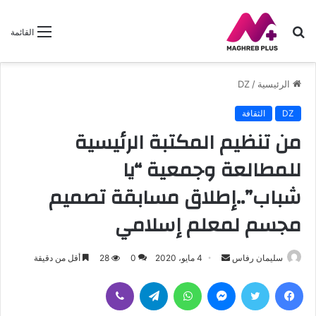
بحث
القائمة
عن
الرئيسية
/
DZ
DZ
الثقافة
من تنظيم المكتبة الرئيسية
للمطالعة وجمعية “يا
شباب”..إطلاق مسابقة تصميم
مجسم لمعلم إسلامي
سليمان رفاس
أ
4 مايو، 2020
0
28
أقل من دقيقة
ر
فيسبوك
تويتر
ماسنجر
واتساب
تيلقرام
ڤايبر
س
ل