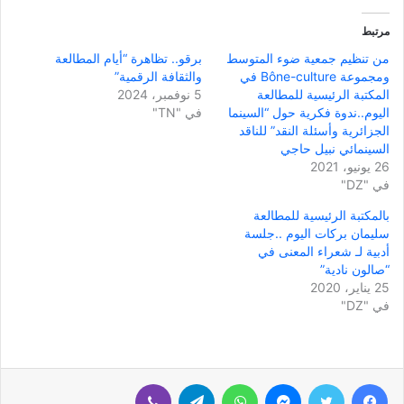
مرتبط
من تنظيم جمعية ضوء المتوسط
برقو.. تظاهرة “أيام المطالعة
ومجموعة Bône-culture في
والثقافة الرقمية”
المكتبة الرئيسية للمطالعة
5 نوفمبر، 2024
اليوم..ندوة فكرية حول “السينما
في "TN"
الجزائرية وأسئلة النقد” للناقد
السينمائي نبيل حاجي
26 يونيو، 2021
في "DZ"
بالمكتبة الرئيسية للمطالعة
سليمان بركات اليوم ..جلسة
أدبية لـ شعراء المعنى في
“صالون نادية”
25 يناير، 2020
في "DZ"
فيسبوك
تويتر
ماسنجر
واتساب
تيلقرام
ڤايبر