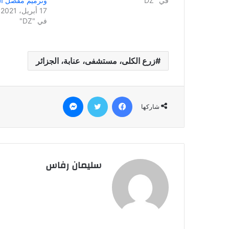
في "DZ"
وترميم مفصل ال
17 أبريل، 2021
في "DZ"
زرع الكلى، مستشفى، عنابة، الجزائر
فيسبوك
تويتر
ماسنجر
شاركها
سليمان رفاس