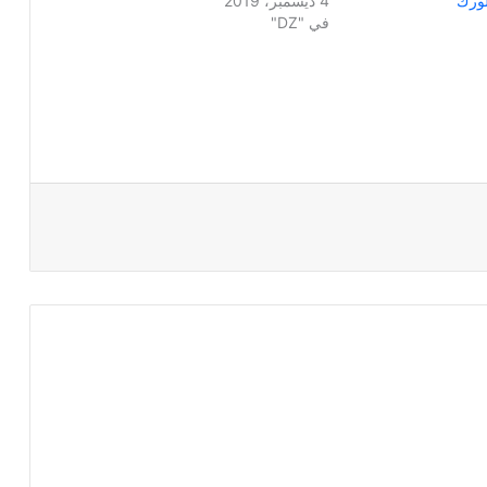
ورك
4 ديسمبر، 2019
في "DZ"