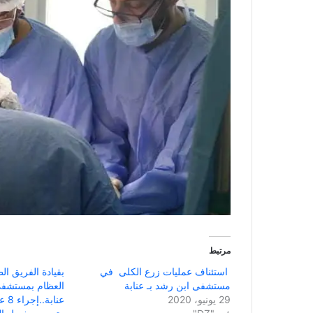
مرتبط
استئناف عمليات زرع الكلى في
بقيادة الفريق ا
مستشفى ابن رشد بـ عنابة
العظام بمستشفى
29 يونيو، 2020
عناب