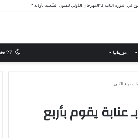
في الدورة الثانية لـ”المهرجان الدّولي للفنون الشّعبية بأوذنة “
27
موريتانيا
aba
ات زرع للكلى
عنابة يقوم بأربع