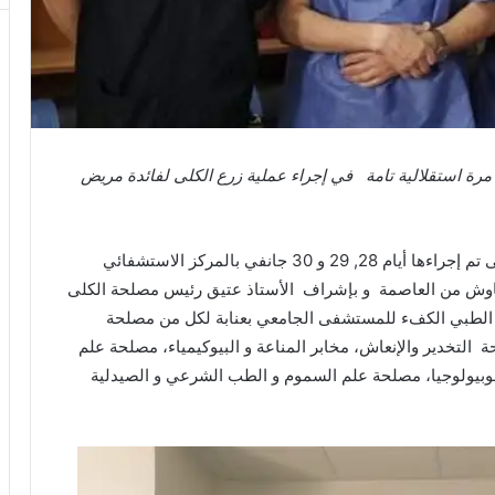
رة استقلالية تامة في إجراء عملية زرع الكلى لفائدة مريض
و تأتي هذه العملية من مجموع أربع عمليات زرع الكلى تم إجراءها أيام 28, 29 و 30 جانفي بالمركز الاستشفائي
اوش من العاصمة و بإشراف الأستاذ عتيق رئيس مصلحة الكلى
يق الطبي الكفء للمستشفى الجامعي بعنابة لكل من مصلحة
 التخدير والإنعاش، مخابر المناعة و البيوكيمياء، مصلحة علم
وبيولوجيا، مصلحة علم السموم و الطب الشرعي و الصيدلية