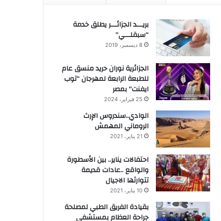
بريـــد الجزائـــر يطلق خدمة
“سبقلـــي”
8 ديسمبر، 2019
الجزائرية نوران حريد منسق عام
للطبعة الرابعة لمهرجان “توب
ايفنت” بمصر
25 فبراير، 2024
الوادي..سندروس الإرث
الروماني المهمش
21 يناير، 2021
احتفالات يناير.. بين الأسطورة
والواقع ..عادات قديمة
تتوارثها الاجيال
10 يناير، 2021
بقيادة الفريق الطبي لمصلحة
جراحة العظام بمستشفى