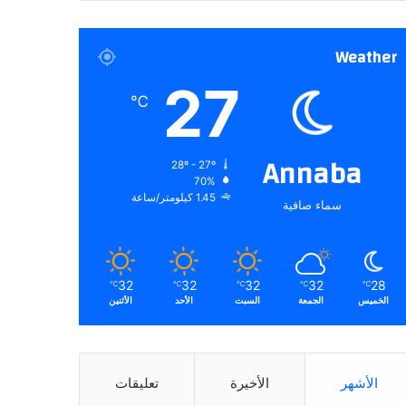
Weather
27
℃
Annaba
28º - 27º
70%
1.45 كيلومتر/ساعة
سماء صافية
32
32
32
32
28
℃
℃
℃
℃
℃
الخميس
الجمعة
السبت
الأحد
الأثنين
الأشهر
الأخيرة
تعليقات