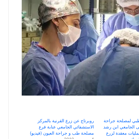
لطبي لمصلحة جراحة
روبرتاج عن زرع القرنية بالمركز
 الجامعي ابن رشد
الاستشفائي الجامعي عنابة فرع
ة..إجراء 8 عمليات معقدة لزرع
مصلحة طب و جراحة العيون (فيديو)