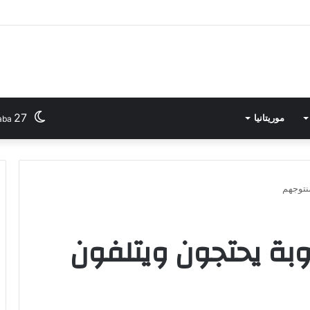
في الدورة الثانية لـ”المهرجان الدّولي للفنون الشّعبية بأوذنة “
27
موريتانيا
aba
نتوجهم
وبة يحتجون ويتلفون