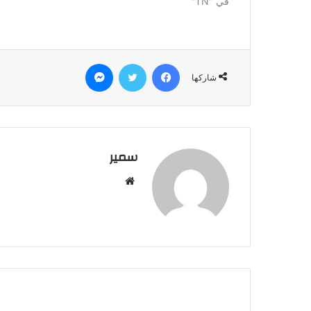
في "TN"
فيسبوك
تويتر
ماسنجر
شاركها
سمير
م
و
ق
ع
ا
ل
و
ي