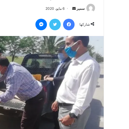
سمير
أ
6 مايو، 2020
ر
فيسبوك
تويتر
ماسنجر
س
شاركها
ل
ب
ر
ي
د
ا
إ
ل
ك
ت
ر
و
ن
ي
ا