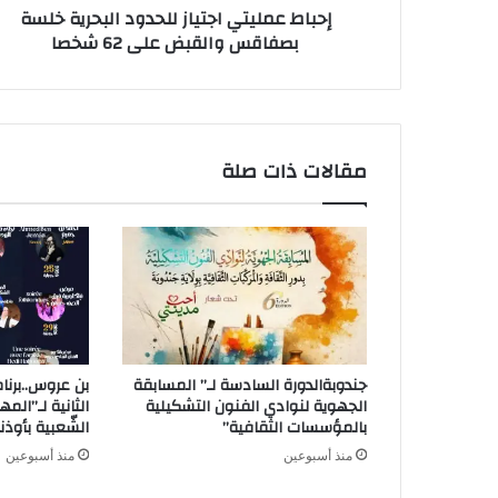
إحباط عمليتي اجتياز للحدود البحرية خلسة
ي
بصفاقس والقبض على 62 شخصا
مقالات ذات صلة
جندوبةالدورة السادسة لـ” المسابقة
بن عروس..برنا
الجهوية لنوادي الفنون التشكيلية
الثانية لـ”المه
بالمؤسسات الثقافية”
الشّعبية بأوذن
منذ أسبوعين
منذ أسبوعين