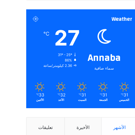
Weather
27
℃
Annaba
31º - 25º
86%
2.36 كيلومتر/ساعة
سماء صافية
33
32
31
31
31
℃
℃
℃
℃
℃
الخميس
الجمعة
السبت
الأحد
الأثنين
الأشهر
الأخيرة
تعليقات