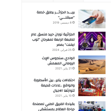
بريـــد الجزائـــر يطلق خدمة
“سبقلـــي”
8 ديسمبر، 2019
الجزائرية نوران حريد منسق عام
للطبعة الرابعة لمهرجان “توب
ايفنت” بمصر
25 فبراير، 2024
الوادي..سندروس الإرث
الروماني المهمش
21 يناير، 2021
احتفالات يناير.. بين الأسطورة
والواقع ..عادات قديمة
تتوارثها الاجيال
10 يناير، 2021
بقيادة الفريق الطبي لمصلحة
جراحة العظام بمستشفى