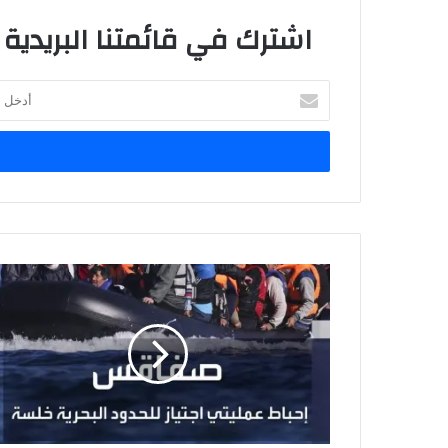
ب
اشترك في قائمتنا البريدية
أ
د
خ
ل
ب
ر
ي
د
ك
ا
ل
إ
ل
ك
ت
ر
و
ن