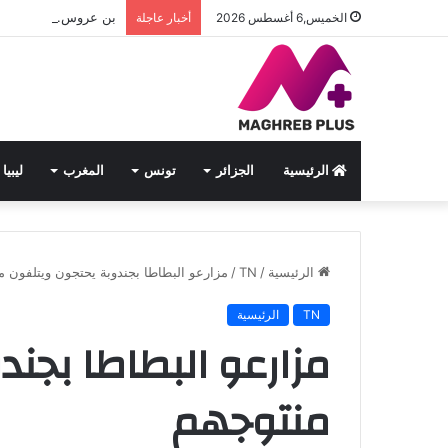
بن عروس..برنامج متنوع 
الخميس,6 أغسطس 2026
أخبار عاجلة
الرئيسية
الجزائر
تونس
المغرب
ليبيا
الرئيسية
/
TN
/
مزارعو البطاطا بجندوبة يحتجون ويتلفون م
TN
الرئيسية
مزارعو البطاطا بجند
منتوجهم