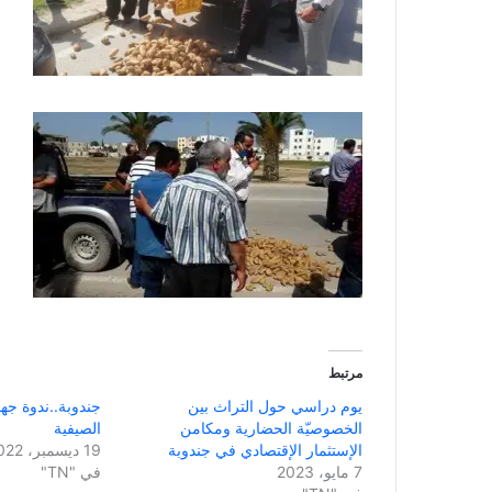
مرتبط
يوم دراسي حول التراث بين
جندوبة..ندوة جه
الخصوصيّة الحضارية ومكامن
الصيفية
الإستثمار الإقتصادي في جندوبة
19 ديسمبر، 2022
7 مايو، 2023
في "TN"