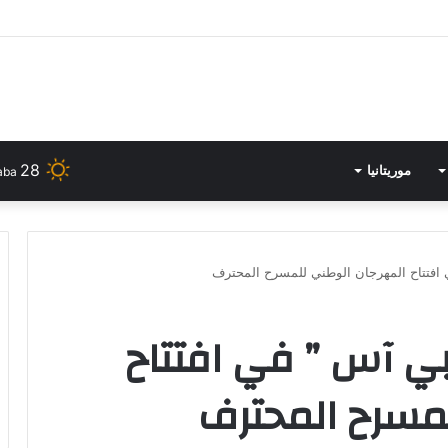
ـ” المسابقة الجهوية لنوادي الفنون التشكيلية بالمؤسسات الثقافية”
28
موريتانيا
aba
فتتاح المهرجان الوطني للمسرح المحترف
 آس ” في افتتاح
مسرح المحترف