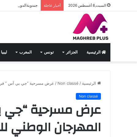
جندوبةالدورة السادسة ل
السبت,8 أغسطس 2026
أخبار عاجلة
الرئيسية
الجزائر
تونس
المغرب
ليبيا
الرئيسية
/
Non classé
/
عرض مسرحية “جي بي آس ” في ا
Non classé
عرض مسرحية “جي بي
المهرجان الوطني لل