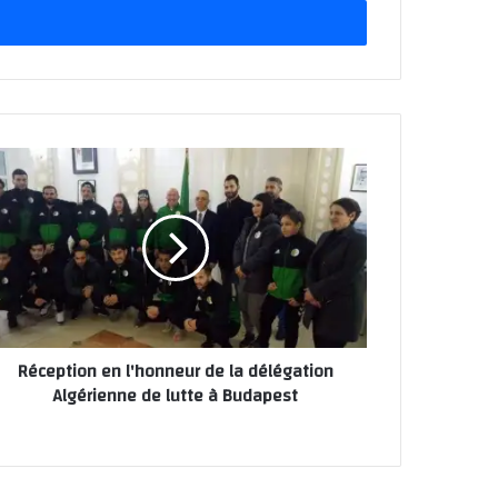
خ
ل
ب
ر
ي
د
ك
ا
ل
إ
ل
ك
ت
ر
و
ن
Réception en l'honneur de la délégation
ي
Algérienne de lutte à Budapest