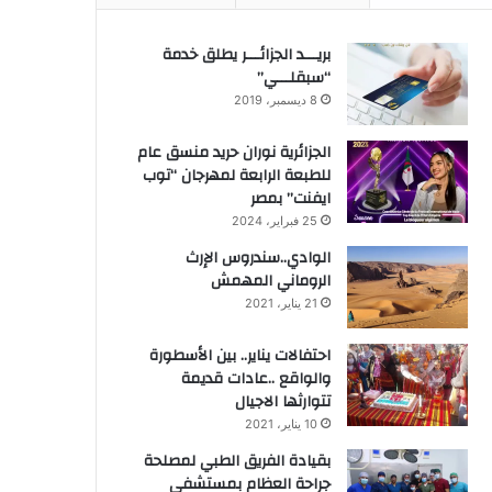
بريـــد الجزائـــر يطلق خدمة
“سبقلـــي”
8 ديسمبر، 2019
الجزائرية نوران حريد منسق عام
للطبعة الرابعة لمهرجان “توب
ايفنت” بمصر
25 فبراير، 2024
الوادي..سندروس الإرث
الروماني المهمش
21 يناير، 2021
احتفالات يناير.. بين الأسطورة
والواقع ..عادات قديمة
تتوارثها الاجيال
10 يناير، 2021
بقيادة الفريق الطبي لمصلحة
جراحة العظام بمستشفى