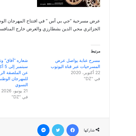
عرض مسرحية “جي بي آس
” في ا
الجزائري محي الدين بشطارزي والعرض خارج المنافسة
مرتبط
مسرح عنابة يواصل عرض
المسرحيات عبر قناة اليوتوب
22 أكتوبر، 2020
عن الملصقة الرس
في "DZ"
للمهرجان الوطني
النسوي
21 يونيو، 2026
في "DZ"
فيسبوك
تويتر
ماسنجر
شاركها