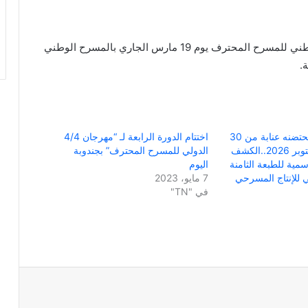
فتتاح المهرجان الوطني للمسرح المحترف يوم 19 مارس الجاري بالمسرح الوطني
.
شعاره “آفاق” وتحتضنه عنابة من 30
اختتام الدورة الرابعة لـ “مهرجان 4/4
سبتمبر إلى 5 أكتوبر 2026..الكشف
الدولي للمسرح المحترف” بجندوبة
مية للطبعة الثامنة
اليوم
 للإنتاج المسرحي
7 مايو، 2023
في "TN"