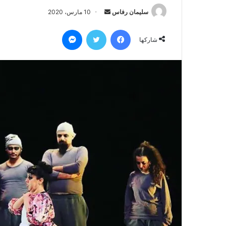
سليمان رفاس
أ
10 مارس، 2020
ر
فيسبوك
تويتر
ماسنجر
س
شاركها
ل
ب
ر
ي
د
ا
إ
ل
ك
ت
ر
و
ن
ي
ا