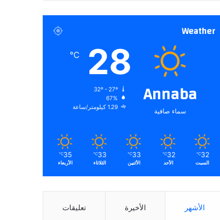
Weather
28
℃
Annaba
32º - 27º
67%
1.29 كيلومتر/ساعة
سماء صافية
35
33
33
32
32
℃
℃
℃
℃
℃
السبت
الأحد
الأثنين
الثلاثاء
الأربعاء
الأشهر
الأخيرة
تعليقات