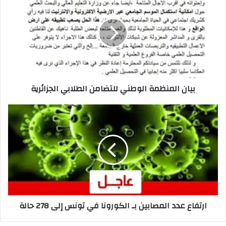
ك
ا
ل
إ
ل
ك
ت
ر
بيان المنظمة الوطني للتضامن الطلابي الجزائرية
و
ن
ي
ارتفاع عدد المصابين بـ الكورونا في تونس إلى 278 حالة