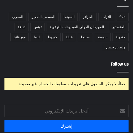
fivs
التراث
الجزائر
السينما
المسعف الصغير
المغرب
المنستير
المهرجان الدولي للفيديوهات التوعوية
تونس
ثقافة
جندوبة
سوسة
سينما
عنابة
كورونا
ليبيا
موريتانيا
وليد بن حسن
Follow us
خطأ، لا يمكن الحصول على تغريدات، معلومات الحساب غير صحيحة.
أدخل
بريدك
الإلكتروني