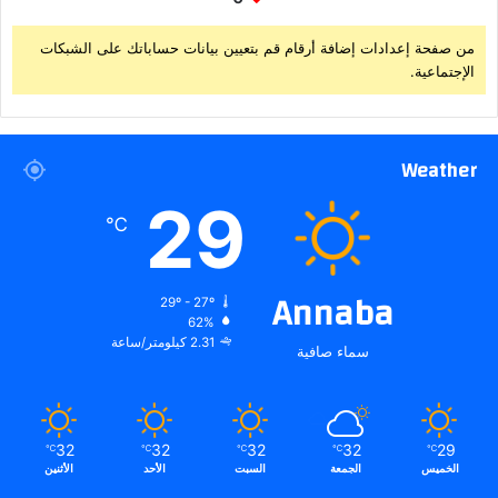
من صفحة إعدادات إضافة أرقام قم بتعيين بيانات حساباتك على الشبكات
الإجتماعية.
Weather
29
℃
Annaba
29º - 27º
62%
2.31 كيلومتر/ساعة
سماء صافية
32
32
32
32
29
℃
℃
℃
℃
℃
الخميس
الجمعة
السبت
الأحد
الأثنين