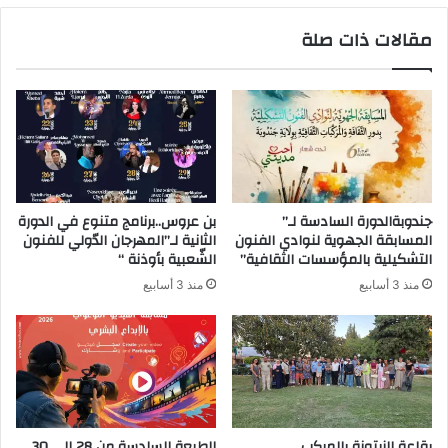
مقالات ذات صلة
جندوبةالدورة السادسة لـ”
بن عروس..برنامج متنوع في الدورة
المسابقة الجهوية لنوادي الفنون
الثانية لـ”المهرجان الدّولي للفنون
التشكيلية بالمؤسسات الثقافية”
الشّعبية بأوذنة “
منذ 3 أسابيع
منذ 3 أسابيع
بقاعة الزيتونة بالمركب
الطبعة السادسة من 28 إلى 30