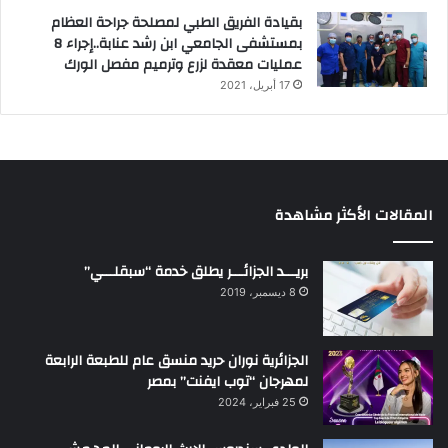
بقيادة الفريق الطبي لمصلحة جراحة العظام
بمستشفى الجامعي ابن رشد عنابة..إجراء 8
عمليات معقدة لزرع وترميم مفصل الورك
17 أبريل، 2021
المقالات الأكثر مشاهدة
بريـــد الجزائـــر يطلق خدمة “سبقلـــي”
8 ديسمبر، 2019
الجزائرية نوران حريد منسق عام للطبعة الرابعة
لمهرجان “توب ايفنت” بمصر
25 فبراير، 2024