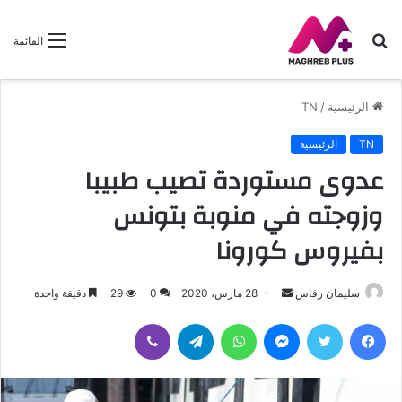
بحث
القائمة
عن
الرئيسية
/
TN
TN
الرئيسية
عدوى مستوردة تصيب طبيبا
وزوجته في منوبة بتونس
بفيروس كورونا
سليمان رفاس
أ
28 مارس، 2020
0
29
دقيقة واحدة
ر
فيسبوك
تويتر
ماسنجر
واتساب
تيلقرام
ڤايبر
س
ل
ب
ر