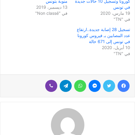
كورونا وتسجيل 10 حالات جديدة
منوبة بتونس
في تونس
13 ديسمبر، 2019
19 مارس، 2020
في "Non classé"
في "TN"
تسجيل 28 إصابة جديدة..ارتفاع
عدد المصابين بـ فيروس كورونا
في تونس إلى 671 حالة
10 أبريل، 2020
في "TN"
فيسبوك
تويتر
ماسنجر
واتساب
تيلقرام
ڤايبر