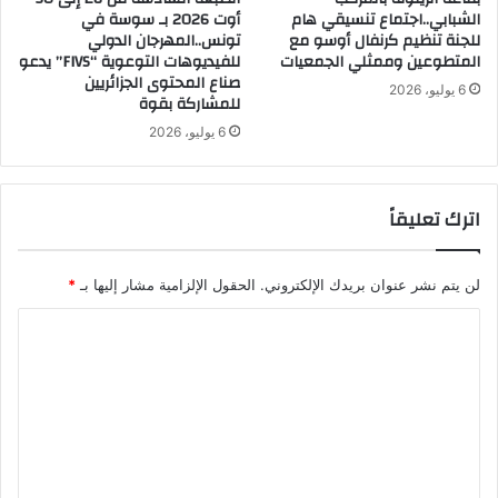
الشبابي..اجتماع تنسيقي هام
أوت 2026 بـ سوسة في
للجنة تنظيم كرنفال أوسو مع
تونس..المهرجان الدولي
المتطوعين وممثلي الجمعيات
للفيديوهات التوعوية “FIVS” يدعو
صناع المحتوى الجزائريين
6 يوليو، 2026
للمشاركة بقوة
6 يوليو، 2026
اترك تعليقاً
لن يتم نشر عنوان بريدك الإلكتروني.
الحقول الإلزامية مشار إليها بـ
*
ا
ل
ت
ع
ل
ي