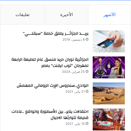
الأشهر
الأخيرة
تعليقات
بريـــد الجزائـــر يطلق خدمة “سبقلـــي”
8 ديسمبر، 2019
الجزائرية نوران حريد منسق عام للطبعة الرابعة
لمهرجان “توب ايفنت” بمصر
25 فبراير، 2024
الوادي..سندروس الإرث الروماني المهمش
21 يناير، 2021
احتفالات يناير.. بين الأسطورة والواقع ..عادات
قديمة تتوارثها الاجيال
10 يناير، 2021