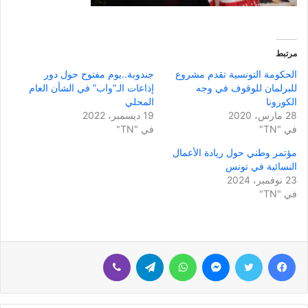
مرتبط
الحكومة التونسية تقدم مشروع
جندوبة..يوم مفتوح حول دور
للبرلمان للوقوف في وجه
إذاعات الـ”واب” في الشأن العام
الكورونا
المحلي
28 مارس، 2020
19 ديسمبر، 2022
في "TN"
في "TN"
مؤتمر وطني حول ريادة الأعمال
النسائية في تونس
23 نوفمبر، 2024
في "TN"
فيسبوك
تويتر
ماسنجر
واتساب
تيلقرام
ڤايبر