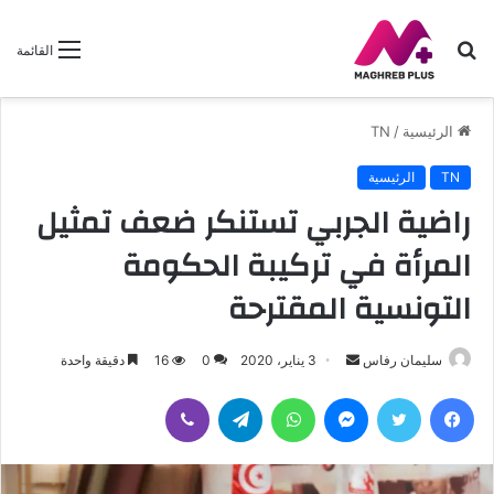
بحث
القائمة
عن
الرئيسية
/
TN
TN
الرئيسية
راضية الجربي تستنكر ضعف تمثيل
المرأة في تركيبة الحكومة
التونسية المقترحة
سليمان رفاس
أ
3 يناير، 2020
0
16
دقيقة واحدة
ر
فيسبوك
تويتر
ماسنجر
واتساب
تيلقرام
ڤايبر
س
ل
ب
ر