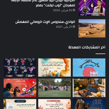
الجزائرية نوران حريد منسق عام للطبعة الرابعة
لمهرجان “توب ايفنت” بمصر
25 فبراير، 2024
الوادي..سندروس الإرث الروماني المهمش
21 يناير، 2021
آخر المشاركات المعدلة