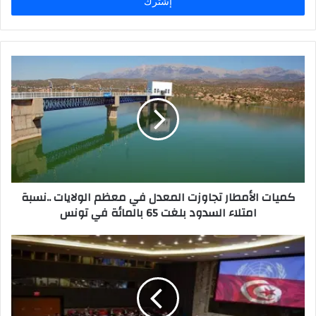
ل
ب
ر
ي
د
ك
ا
ل
إ
ل
ك
ت
ر
كميات الأمطار تجاوزت المعدل في معظم الولايات ..نسبة
و
امتلاء السدود بلغت 65 بالمائة في تونس
ن
ي