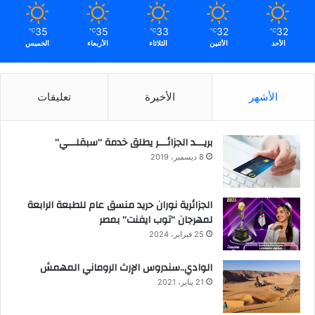
35
35
33
32
32
℃
℃
℃
℃
℃
الأحد
الأثنين
الثلاثاء
الأربعاء
الخميس
الأشهر
الأخيرة
تعليقات
بريـــد الجزائـــر يطلق خدمة “سبقلـــي”
8 ديسمبر، 2019
الجزائرية نوران حريد منسق عام للطبعة الرابعة
لمهرجان “توب ايفنت” بمصر
25 فبراير، 2024
الوادي..سندروس الإرث الروماني المهمش
21 يناير، 2021