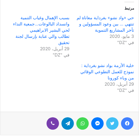
مرتبط
حي «واد نشو» بغرداية معاناة لم
بسبب الإهمال وغياب التنمية
تنتهي … بين وعود المسؤولين و
وانسداد البالوعات…جمعية النداء
تأخر المشاريع التنموية
لحي البشير الابراهيمي
3 مايو، 2020
تطالب والي عنابة بإرسال لجنة
في "DZ"
تحقيق
29 أبريل، 2020
في "DZ"
خلية الأزمة بواد نشو بغرداية :
نموذج للعمل التطوعي الوقائي
من وباء كورونا
29 أبريل، 2020
في "DZ"
فيسبوك
تويتر
ماسنجر
واتساب
تيلقرام
ڤايبر