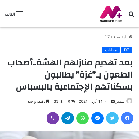
بحث
القائمة
عن
الرئيسية
/
DZ
DZ
محليات
بعد تهديم منازلهم الهشة..أصحاب
الطعون بـ”غزة” يطالبون
بسكناتهم الإجتماعية بالبسباس
أرسل
سمير
14 أبريل، 2021
0
33
دقيقة واحدة
بريدا
فيسبوك
تويتر
ماسنجر
واتساب
تيلقرام
ڤايبر
إلكترونيا