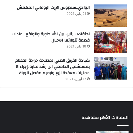
الوادي..سندروس الإرث الروماني المهمش
21 يناير، 2021
احتفالات يناير.. بين الأسطورة والواقع ..عادات
قديمة تتوارثها الاجيال
10 يناير، 2021
بقيادة الفريق الطبي لمصلحة جراحة العظام
بمستشفى الجامعي ابن رشد عنابة..إجراء 8
عمليات معقدة لزرع وترميم مفصل الورك
17 أبريل، 2021
المقالات الأكثر مشاهدة