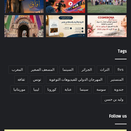
Tags
fivs
التراث
الجزائر
السينما
المسعف الصغير
المغرب
المنستير
المهرجان الدولي للفيديوهات التوعوية
تونس
ثقافة
جندوبة
سوسة
سينما
عنابة
كورونا
ليبيا
موريتانيا
وليد بن حسن
Follow us