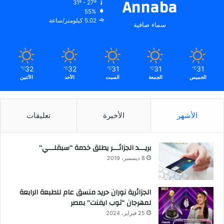
Annaba
31º - 27º
55%
5.02 كيلومتر/ساعة
سماء صافية
32
32
31
31
31
℃
℃
℃
℃
℃
الخميس
الجمعة
السبت
الأحد
الأثنين
الأشهر
الأخيرة
تعليقات
بريـــد الجزائـــر يطلق خدمة “سبقلـــي”
8 ديسمبر، 2019
الجزائرية نوران حريد منسق عام للطبعة الرابعة
لمهرجان “توب ايفنت” بمصر
25 فبراير، 2024