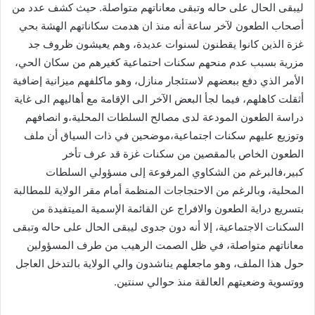
ليبقى الحال على حاله وتبقى معاناتهم متواصلة. حيث كشف عدد من
أصحاب الطعون لآخر ساعة أنه منذ ان هدمت سكاناتهم الهشة بحي
غزة الذين كانوا يقطنون لسنوات عديدة، وهم يعيشون ظروف جد
مزرية بسبب عدم منحهم سكنات احتماعية كغيرهم من سكان الحي،
الأمر الذي دفع ببعضهم لاستئجار منازل، وهو ماكلفهم ميزانية إضافية
أثقلت كاهلهم، فيما لجأ البعض الآخر الى الإقامة مع أهاليهم الى غاية
دراسة الطعون المودعة لدى مصالح السلطات المحلية،و انصافهم
وتوزيع عليهم سكنات اجتماعية،موضحين في ذات السياق أن ملف
الطعون الخاص بالمقصين من سكنات غزة قد عرف تأخر
كبير،فالبرغم من الشكاوي المرفوعة إلى مسؤولي السلطات
المحلية، وبالرغم من الاحتجاجات المنظمة أمام مقر الولاية للمطالبة
بتسريع دراية الطعون والافراج عن القائمة الإسمية الميتفيدة من
السكنات الاجتماعية، إلا أنه دون جدوى ليبقى الحال على حاله وتبقى
معاناتهم متواصلة، في ظل الصمت الرهيب من طرف المسؤولين
حول هذا الملف، وهو ماجعلهم يناشدون والي الولاية بالتدخل العاجل
ووتسوية وضعيتهم العالقة منذ حوالي سنتين.