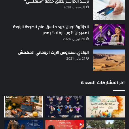
بريـــد الجزائـــر يطلق خدمة “سبقلـــي”
8 ديسمبر، 2019
الجزائرية نوران حريد منسق عام للطبعة الرابعة
لمهرجان “توب ايفنت” بمصر
25 فبراير، 2024
الوادي..سندروس الإرث الروماني المهمش
21 يناير، 2021
آخر المشاركات المعدلة