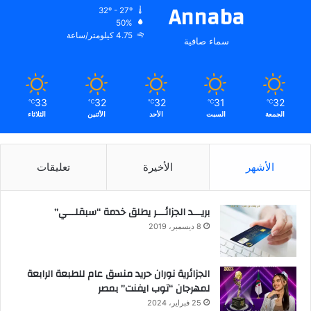
Annaba
32º - 27º
50%
4.75 كيلومتر/ساعة
سماء صافية
33
32
32
31
32
℃
℃
℃
℃
℃
الجمعة
السبت
الأحد
الأثنين
الثلاثاء
الأشهر
الأخيرة
تعليقات
بريـــد الجزائـــر يطلق خدمة “سبقلـــي”
8 ديسمبر، 2019
الجزائرية نوران حريد منسق عام للطبعة الرابعة
لمهرجان “توب ايفنت” بمصر
25 فبراير، 2024