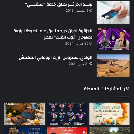
بريـــد الجزائـــر يطلق خدمة “سبقلـــي”
8 ديسمبر، 2019
الجزائرية نوران حريد منسق عام للطبعة الرابعة
لمهرجان “توب ايفنت” بمصر
25 فبراير، 2024
الوادي..سندروس الإرث الروماني المهمش
21 يناير، 2021
آخر المشاركات المعدلة