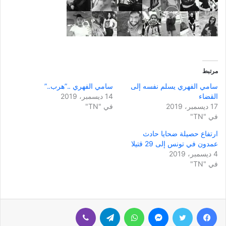
مرتبط
سامي الفهري يسلم نفسه إلى
سامي الفهري ..”هرب..”
القضاء
14 ديسمبر، 2019
17 ديسمبر، 2019
في "TN"
في "TN"
ارتفاع حصيلة ضحايا حادث
عمدون في تونس إلى 29 قتيلا
4 ديسمبر، 2019
في "TN"
فيسبوك
تويتر
ماسنجر
واتساب
تيلقرام
ڤايبر