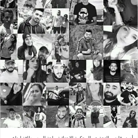
ي
د
ا
إ
ل
ك
ت
ر
و
ن
ي
ا
أصدر قاضي التحقيق بالمحكمة الابتدائية بباجة اليوم بطاقة إيداع