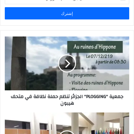
د
خ
ل
ب
ر
ي
د
ك
ا
ل
إ
ل
ك
ت
ر
جمعية "PLOGGING" الجزائر تنظم حملة نظافة في متحف
و
هيبون
ن
ي