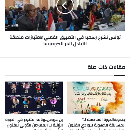
تونس تشرع رسميا في التطبيق الفعلي لامتيازات منطقة
التبادل الحر للكوميسا
مقالات ذات صلة
جندوبةالدورة السادسة لـ”
بن عروس..برنامج متنوع في الدورة
المسابقة الجهوية لنوادي الفنون
الثانية لـ”المهرجان الدّولي للفنون