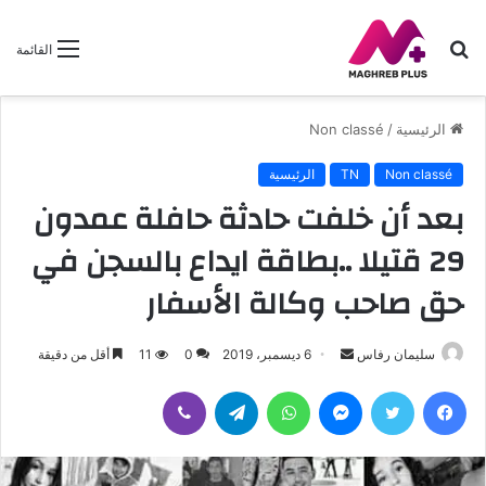
بحث
القائمة
عن
الرئيسية
/
Non classé
Non classé
TN
الرئيسية
بعد أن خلفت حادثة حافلة عمدون
29 قتيلا ..بطاقة ايداع بالسجن في
حق صاحب وكالة الأسفار
سليمان رفاس
أ
6 ديسمبر، 2019
0
11
أقل من دقيقة
ر
فيسبوك
تويتر
ماسنجر
واتساب
تيلقرام
ڤايبر
س
ل
ب
ر