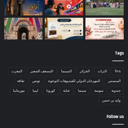
Tags
fivs
التراث
الجزائر
السينما
المسعف الصغير
المغرب
المنستير
المهرجان الدولي للفيديوهات التوعوية
تونس
ثقافة
جندوبة
سوسة
سينما
عنابة
كورونا
ليبيا
موريتانيا
وليد بن حسن
Follow us