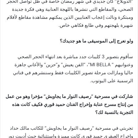
“الدوبلاج” كان جديدي في شهر رمضان خاصة في ظل تواصل الحجر
الصحي، والمقاطع التي ننشرها باللهجة العنابية وهي فكرة جديدة
ومبتكرة ونالت إعجاب العنابيين الذين يمكنهم مشاهدة مقاطع لأفلام
شهيرة بلهجتهم وفي طابع فكاهي خاص.
ولو نعرج إلى الموسيقى ما هو جديدك؟
سأقوم بتصوير 3 كليبات جدد مباشرة بعد انتهاء الحجر الصحي
وعنوانيهم ” MI BELLA”، “الفن يعيش” و”حزين” والأغاني جاهزة
حاليا ومازالت مرحلة تصوير الكليبات فقط وسننشرهم في قناتي
الرسمية على اليوتوب.
شاركت في مسرحية “رصيف النوار ما يجاوبش” مؤخرا وهو من عمل
من إنتاج مسرح عنابة وإخراج الفنان حميد قوري فكيف كانت ه
ذه
التجربة بالنسبة لك؟
تجربتي في مسرحية “رصيف النوار ما يجاوبش” للكاتب مالك حداد
وإخراج العبقري حميد قوري كانت مميزة واستثنائية حيث أديبت دور