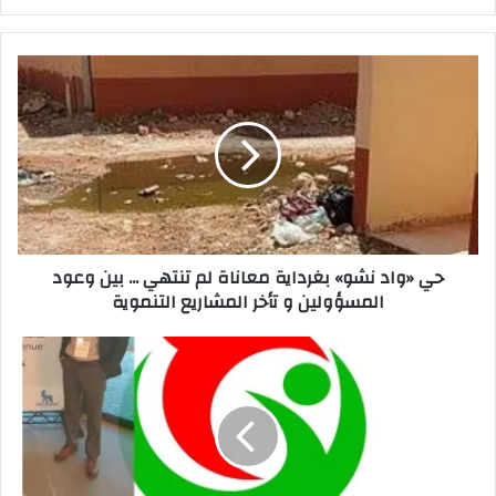
ر
ي
د
ك
ا
ل
إ
ل
ك
ت
ر
حي «واد نشو» بغرداية معاناة لم تنتهي ... بين وعود
و
المسؤولين و تأخر المشاريع التنموية
ن
ي