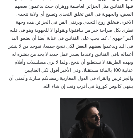
فيها الفنانين مثل الجزائر العاصمة ووهران حيث يدعمون بعضهم
البعض، والجهوية في الفن تخلق التحدي وتصبح أي ولاية تتحدى
الآخرى فيخلق روح التحدي ويرتقي الفن في الجزائر، هذه وجهة
نظري بكل صراحة خير من ينافقونا ويقولوا لا للجهوية وهو في قلبه
أكبر “جهوي”، كما يجب على الفنانين في عنابة أيضا أن يضعوا اليد
في اليد ويدعموا بعضهم البعض لكي ننجح جميعا، فيوجد من لا ينشر
أعماله باقي الفنانين وعندما يصدر عمل جديد لا يجد من ينشره له
وبهذه الطريقة لا نستطيع أن ننجح، ولما لا نرى مسلسلات وأفلام
عنابية 100 بالمائة مستقبلا، وفي الأخير أقول لكل العنابيين
والجزائريين والقراء في الدول المغاربية رمضانكم مبارك وأتمنى أن
ينتهى كابوس كورونا في أقرب وقت إن شاء الله.