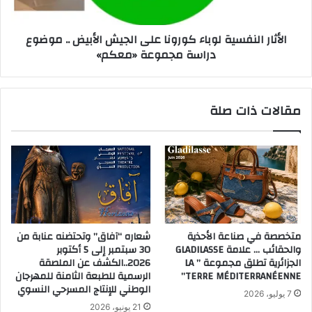
الأثار النفسية لوباء كورونا على الجيش الأبيض .. موضوع
دراسة مجموعة «معكم»
مقالات ذات صلة
متخصصة في صناعة الأحذية
شعاره “آفاق” وتحتضنه عنابة من
والحقائب … علامة GLADILASSE
30 سبتمبر إلى 5 أكتوبر
الجزائرية تطلق مجموعة ” LA
2026..الكشف عن الملصقة
TERRE MÉDITERRANÉENNE”
الرسمية للطبعة الثامنة للمهرجان
الوطني للإنتاج المسرحي النسوي
7 يوليو، 2026
21 يونيو، 2026