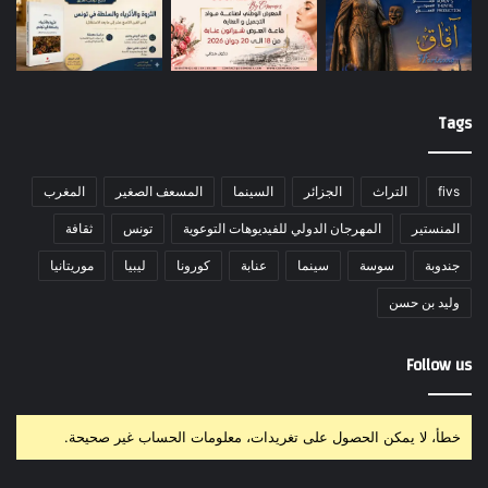
Tags
fivs
التراث
الجزائر
السينما
المسعف الصغير
المغرب
المنستير
المهرجان الدولي للفيديوهات التوعوية
تونس
ثقافة
جندوبة
سوسة
سينما
عنابة
كورونا
ليبيا
موريتانيا
وليد بن حسن
Follow us
خطأ، لا يمكن الحصول على تغريدات، معلومات الحساب غير صحيحة.