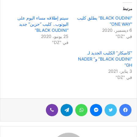
مرتبط
“BLACK OUDINI” يطلق كليب
سيتم إطلاقه مساء اليوم على
“ONE WAY”
اليوتوب.. كليب “حزين” جديد
6 ديسمبر، 2020
“BLACK OUDINI”
في "DZ"
25 يونيو، 2020
في "DZ"
“كاميكاز” الكليب الجديد لـ
“BLACK OUDINI” و” NADER
GH”
3 يناير، 2021
في "DZ"
فيسبوك
تويتر
ماسنجر
واتساب
تيلقرام
ڤايبر