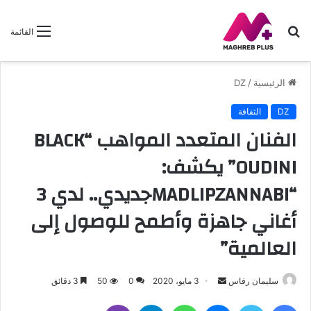
بحث
القائمة
عن
الرئيسية
/
DZ
DZ
الثقافة
الفنان المتعدد المواهب “BLACK
OUDINI” يكشف:
“MADLIPZANNABIجديدي.. لدي 3
أغاني جاهزة وأطمح للوصول إلى
العالمية”
سليمان رفاس
أ
3 مايو، 2020
0
50
3 دقائق
ر
فيسبوك
تويتر
ماسنجر
واتساب
تيلقرام
ڤايبر