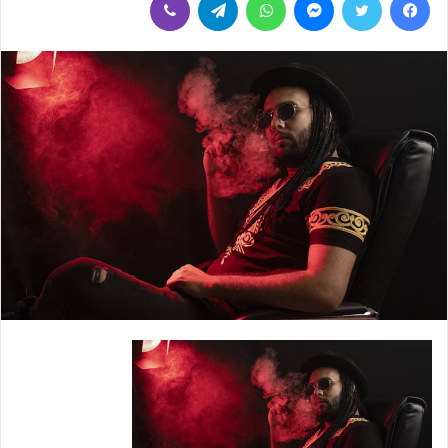
س
ل
ب
ر
ي
د
ا
إ
ل
ك
ت
ر
و
ن
ي
ا