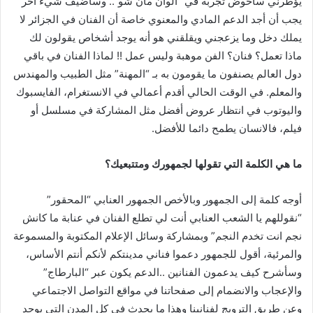
يؤطرني سأخوض تجربة في “الوان مان شو”.. وسأضيف شيء آخر
يجب أن أجد الدعم المادي والمعنوي خاصة أن الفنان في الجزائر لا
يملك دخل وما يزعجني ويقلقني هو أنه يوجد أشخاص يقولون لك
ماذا تعمل؟ فنان؟ الفن موهبة وليس عمل !! لماذا الفنان في باقي
دول العالم يصنفون ما يقومون به بـ “المهنة” مثل الطبيب والمهندس
والمعلم. في الوقت الحالي أقدم أعمالي في الانستغرام، الفايسبوك
واليوتوب في انتظار عروض أفضل مثل المشاركة في مسلسل أو
فيلم، فالانسان يطمح دائما للأفضل.
ما هي الكلمة التي تقولها لجمهورك ومتتبعيك؟
أوجه كلمة إلى الجمهور وبالأخص الجمهور العنابي “المحقور”
“نقوللهم يا الشعب العنابي أنت لي تطلع الفنان في عنابة ما كانش
نجم انت تخدم النجم” وبمشاركة وسائل الإعلام المكتوبة والمسموعة
والمرئية، أقول للجمهور دعموا فناني مدينتكم لأنكم أنتم الأساس،
وسأشرح كيف يدعمون الفنانين ..الدعم يكون عبر “البارطاج”
والإعجاب والانضمام إلى صفحاتنا في مواقع التواصل الاجتماعي
وعن طريق الترويج لفنانينا وهذا ما يحدث في كل المدن التي يوجد