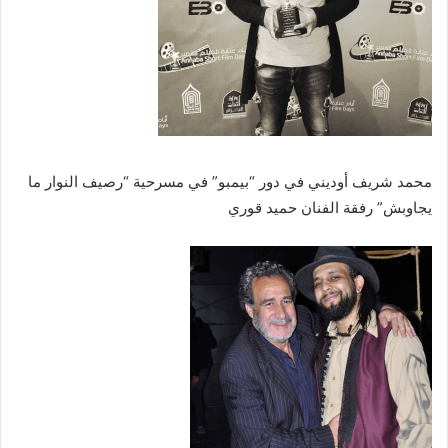
محمد شريف أوديني في دور “بيمبو” في مسرحية “رصيف النوار ما
يجاوبش” رفقة الفنان حميد قوري