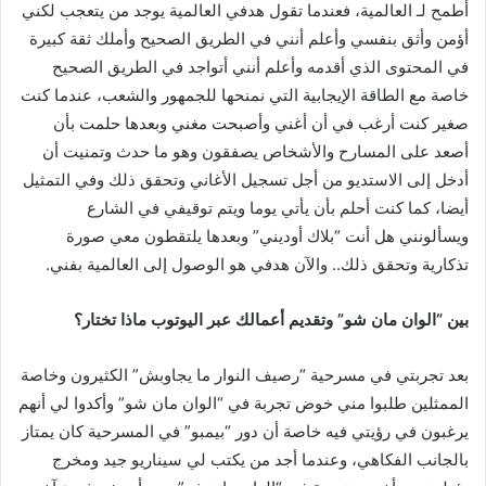
أطمح لـ العالمية، فعندما تقول هدفي العالمية يوجد من يتعجب لكني
أؤمن وأثق بنفسي وأعلم أنني في الطريق الصحيح وأملك ثقة كبيرة
في المحتوى الذي أقدمه وأعلم أنني أتواجد في الطريق الصحيح
خاصة مع الطاقة الإيجابية التي نمنحها للجمهور والشعب، عندما كنت
صغير كنت أرغب في أن أغني وأصبحت مغني وبعدها حلمت بأن
أصعد على المسارح والأشخاص يصفقون وهو ما حدث وتمنيت أن
أدخل إلى الاستديو من أجل تسجيل الأغاني وتحقق ذلك وفي التمثيل
أيضا، كما كنت أحلم بأن يأتي يوما ويتم توقيفي في الشارع
ويسألونني هل أنت “بلاك أوديني” وبعدها يلتقطون معي صورة
تذكارية وتحقق ذلك.. والآن هدفي هو الوصول إلى العالمية بفني.
بين “الوان مان شو” وتقديم أعمالك عبر اليوتوب ماذا تختار؟
بعد تجربتي في مسرحية “رصيف النوار ما يجاوبش” الكثيرون وخاصة
الممثلين طلبوا مني خوض تجربة في “الوان مان شو” وأكدوا لي أنهم
يرغبون في رؤيتي فيه خاصة أن دور “بيمبو” في المسرحية كان يمتاز
بالجانب الفكاهي، وعندما أجد من يكتب لي سيناريو جيد ومخرج