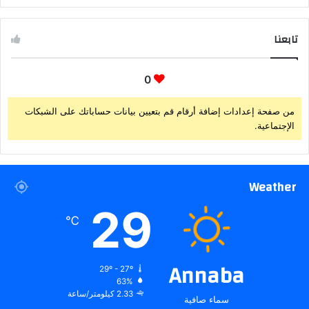
تابعنا
0
من صفحة إعدادات إضافة أرقام قم بتعيين بيانات حساباتك على الشبكات
الإجتماعية.
Weather
29
℃
Annaba
29º - 27º
63%
2.33 كيلومتر/ساعة
سماء صافية