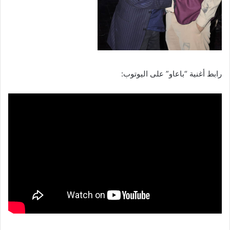
رابط أغنية “باعاو” على اليوتوب: