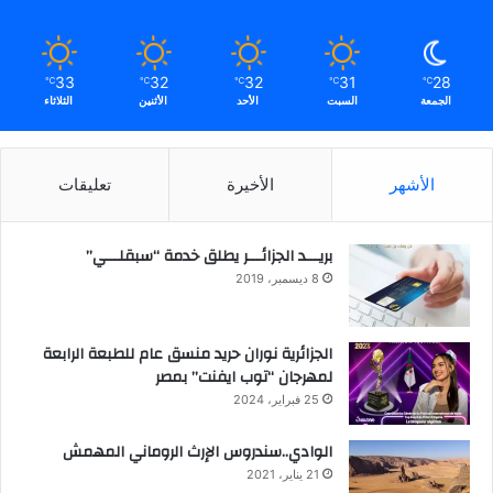
33
32
32
31
28
℃
℃
℃
℃
℃
الجمعة
السبت
الأحد
الأثنين
الثلاثاء
الأشهر
الأخيرة
تعليقات
بريـــد الجزائـــر يطلق خدمة “سبقلـــي”
8 ديسمبر، 2019
الجزائرية نوران حريد منسق عام للطبعة الرابعة
لمهرجان “توب ايفنت” بمصر
25 فبراير، 2024
الوادي..سندروس الإرث الروماني المهمش
21 يناير، 2021