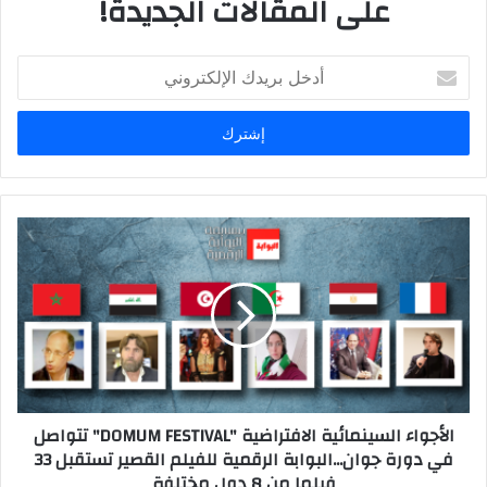
على المقالات الجديدة!
أ
د
خ
ل
ب
ر
ي
د
ك
ا
ل
إ
ل
ك
ت
ر
الأجواء السينمائية الافتراضية "DOMUM FESTIVAL" تتواصل
و
في دورة جوان...البوابة الرقمية للفيلم القصير تستقبل 33
ن
فيلما من 8 دول مختلفة
ي