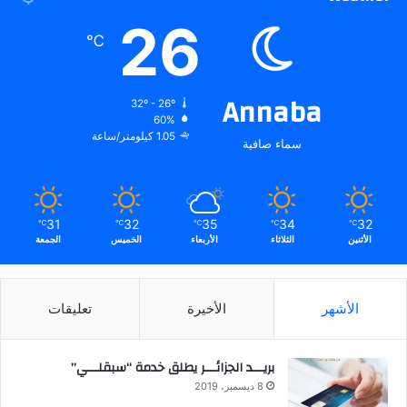
26
℃
Annaba
32º - 26º
60%
1.05 كيلومتر/ساعة
سماء صافية
31
32
35
34
32
℃
℃
℃
℃
℃
الأثنين
الثلاثاء
الأربعاء
الخميس
الجمعة
الأشهر
الأخيرة
تعليقات
بريـــد الجزائـــر يطلق خدمة “سبقلـــي”
8 ديسمبر، 2019