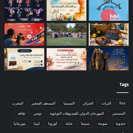
Tags
fivs
التراث
الجزائر
السينما
المسعف الصغير
المغرب
المنستير
المهرجان الدولي للفيديوهات التوعوية
تونس
ثقافة
جندوبة
سوسة
سينما
عنابة
كورونا
ليبيا
موريتانيا