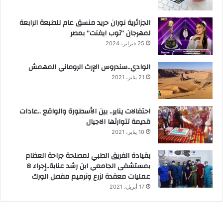
الجزائرية نوران حريد منسق عام للطبعة الرابعة
لمهرجان “توب ايفنت” بمصر
25 فبراير، 2024
الوادي..سندروس الإرث الروماني المهمش
21 يناير، 2021
احتفالات يناير.. بين الأسطورة والواقع ..عادات
قديمة تتوارثها الاجيال
10 يناير، 2021
بقيادة الفريق الطبي لمصلحة جراحة العظام
بمستشفى الجامعي ابن رشد عنابة..إجراء 8
عمليات معقدة لزرع وترميم مفصل الورك
17 أبريل، 2021