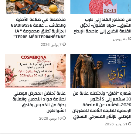
من فلكلور الهند إلى طرب
متخصصة في صناعة الأحذية
الشرق… «مرايا الفنون» تحوّل
والحقائب … علامة GLADILASSE
القلعة الكبرى إلى عاصمة الإبداع
الجزائرية تطلق مجموعة ” LA
TERRE MÉDITERRANÉENNE”
منذ يومين
7 يوليو، 2026
شعاره “آفاق” وتحتضنه عنابة من
عنابة تحتضن المعرض الوطني
30 سبتمبر إلى 5 أكتوبر
لصناعة مواد التجميل والعناية
2026..الكشف عن الملصقة
بداية من الخميس بفندق
الرسمية للطبعة الثامنة للمهرجان
الشيراطون
الوطني للإنتاج المسرحي النسوي
16 يونيو، 2026
21 يونيو، 2026