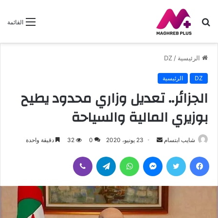
بحث
القائمة
عن
الرئيسية
/
DZ
DZ
الرئيسية
الجزائر.. تعديل وزاري محدود يطيح
بوزيري المالية والسياحة
شايب ابتسام
أ
23 يونيو، 2020
0
32
دقيقة واحدة
ر
فيسبوك
تويتر
ماسنجر
واتساب
تيلقرام
ڤايبر
س
ل
ب
ر
ي