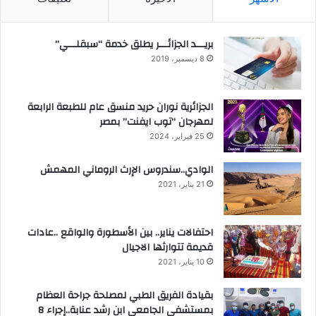
بريـــد الجزائـــر يطلق خدمة “سبقلـــي”
8 ديسمبر، 2019
الجزائرية نوران حريد منسق عام للطبعة الرابعة
لمهرجان “توب ايفنت” بمصر
25 فبراير، 2024
الوادي..سندروس الإرث الروماني المهمش
21 يناير، 2021
احتفالات يناير.. بين الأسطورة والواقع ..عادات
قديمة تتوارثها الاجيال
10 يناير، 2021
بقيادة الفريق الطبي لمصلحة جراحة العظام
بمستشفى الجامعي ابن رشد عنابة..إجراء 8