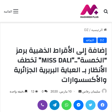
بحث
القائمة
عن
الرئيسية
/
DZ
DZ
الثقافة
إضافة إلى الأقراط الذهبية برمز
“الخمسة”..”MISS DALI” تخطف
الأنظار بـ العباية البربرية الجزائرية
والأكسسوارات
سليمان رفاس
أ
10 مارس، 2020
0
12
دقيقة واحدة
ر
فيسبوك
تويتر
ماسنجر
واتساب
تيلقرام
ڤايبر
س
ل