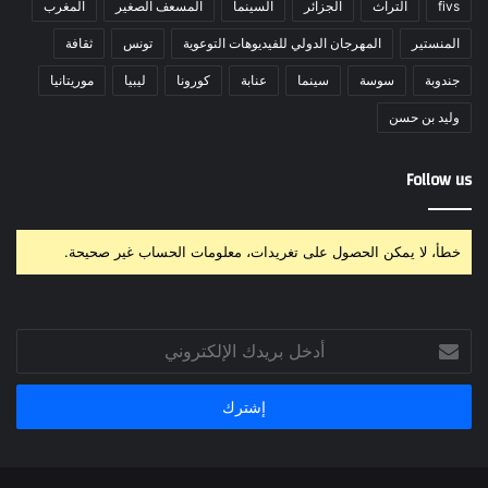
fivs
التراث
الجزائر
السينما
المسعف الصغير
المغرب
المنستير
المهرجان الدولي للفيديوهات التوعوية
تونس
ثقافة
جندوبة
سوسة
سينما
عنابة
كورونا
ليبيا
موريتانيا
وليد بن حسن
Follow us
خطأ، لا يمكن الحصول على تغريدات، معلومات الحساب غير صحيحة.
أدخل
بريدك
الإلكتروني