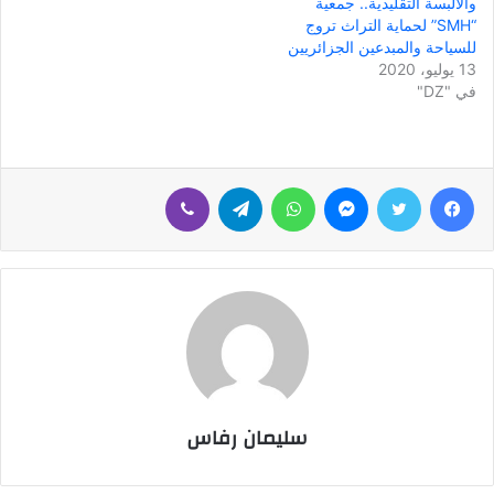
والألبسة التقليدية.. جمعية
“SMH” لحماية التراث تروج
للسياحة والمبدعين الجزائريين
13 يوليو، 2020
في "DZ"
فيسبوك
تويتر
ماسنجر
واتساب
تيلقرام
ڤايبر
سليمان رفاس