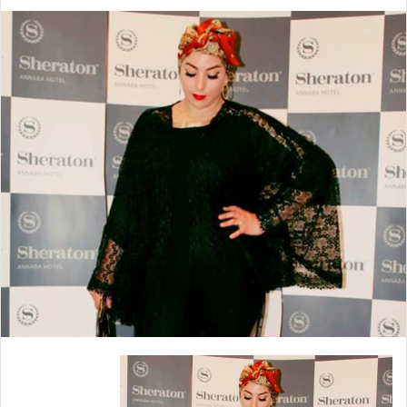
ب
ر
ي
د
ا
إ
ل
ك
ت
ر
و
ن
ي
ا