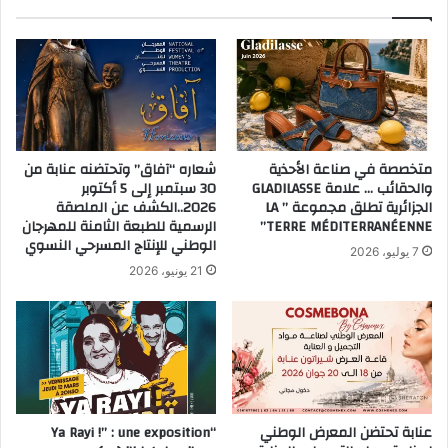
متخصصة في صناعة الأحذية
شعاره “آفاق” وتحتضنه عنابة من
والحقائب … علامة GLADILASSE
30 سبتمبر إلى 5 أكتوبر
الجزائرية تطلق مجموعة ” LA
2026..الكشف عن الملصقة
TERRE MÉDITERRANÉENNE”
الرسمية للطبعة الثامنة للمهرجان
الوطني للإنتاج المسرحي النسوي
7 يوليو، 2026
21 يونيو، 2026
عنابة تحتضن المعرض الوطني
“Ya Rayi !” : une exposition