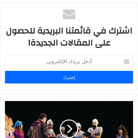
اشترك في قائمتنا البريدية للحصول
على المقالات الجديدة!
أ
د
خ
ل
ب
ر
ي
د
ك
ا
ل
إ
ل