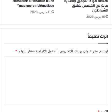
لصناعة مواد التجميل والعناية
consacrée à l’histoire d’une
بداية من الخميس بفندق
musique emblématique”
الشيراطون
11 مارس، 2026
16 يونيو، 2026
اترك تعليقاً
لن يتم نشر عنوان بريدك الإلكتروني.
الحقول الإلزامية مشار إليها بـ
*
ا
ل
ت
ع
ل
ي
ق
الاسم
*