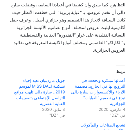
التظاهرة كما سبق وأن كشفنا في أعدادنا السابقة، وفضلت سارة
دالي أن تختم عروضها بـ “عباية بربرية” التي خطفت الأنظار حيث
كانت السباقة لانجاز هذا التصميم وهو جزائري أصيل، وعرف حفل
أكاديمية ايليت عروض لمختلف أنواع تصاميم الألبسة الجزائرية
النسائية التقليدية على غرار “القندورة” العنابية والقسنطينية
و”الكاراكو” العاصمي ومختلف أنواع الألبسة المعروفة في تقاليد
العروس الجزائرية.
مرتبط
أعمالها مبتكرة ونجحت في
جويل ماردينيان تعيد إحياء
الترويج لها في الخارج..مصممة
تشكيلة MISS DALI لموسم
الأزياء والاكسسوارات سارة دالي
2019.. سارة دالي تلهب مواقع
تبدع في تصميم “العبايات”
التواصل الإجتماعي بتصميمات
الجزائرية
العباية العصرية
4 مارس، 2020
8 مايو، 2020
في "DZ"
في "DZ"
تشجع الصناعات والمأكولات