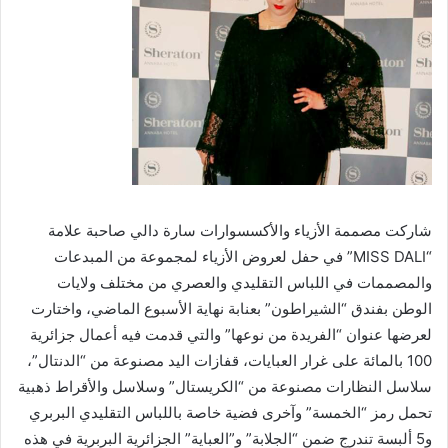
شاركت مصممة الأزياء والأكسسوارات سارة دالي صاحبة علامة
“MISS DALI” في حفل لعروض الأزياء لمجموعة من المبدعات
والمصممات في اللباس التقليدي والعصري من مختلف ولايات
الوطن بفندق “الشيراطون” بعنابة نهاية الأسبوع الماضي، واختارت
لعرضها عنوان “الفريدة من نوعها” والتي قدمت فيه أعمال جزائرية
100 بالمائة على غرار العبايات، قفازات اليد مصنوعة من “الدنتال”،
سلاسل النظارات مصنوعة من “الكريستال” وسلاسل والأقراط ذهبية
تحمل رمز “الخمسة” وآخرى فضية خاصة باللباس التقليدي البربري
و5 ألبسة تندرج ضمن “الجلابة” و”العباية” الجزائرية البربرية في هذه