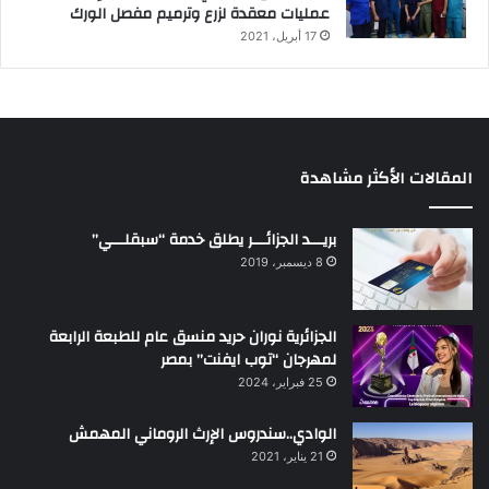
عمليات معقدة لزرع وترميم مفصل الورك
17 أبريل، 2021
المقالات الأكثر مشاهدة
بريـــد الجزائـــر يطلق خدمة “سبقلـــي”
8 ديسمبر، 2019
الجزائرية نوران حريد منسق عام للطبعة الرابعة
لمهرجان “توب ايفنت” بمصر
25 فبراير، 2024
الوادي..سندروس الإرث الروماني المهمش
21 يناير، 2021