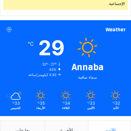
الإجتماعية.
Weather
29
℃
Annaba
32º - 27º
45%
4.92 كيلومتر/ساعة
سماء صافية
33
35
34
33
32
℃
℃
℃
℃
℃
الأحد
الأثنين
الثلاثاء
الأربعاء
الخميس
الأشهر
الأخيرة
تعليقات