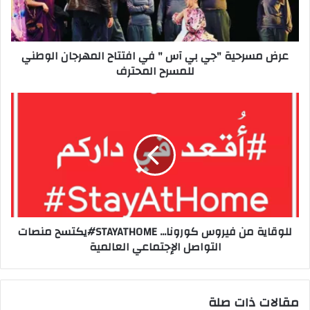
ك
ت
ر
عرض مسرحية "جي بي آس " في افتتاح المهرجان الوطني
و
للمسرح المحترف
ن
ي
للوقاية من فيروس كورونا... STAYATHOME#يكتسح منصات
التواصل الإجتماعي العالمية
مقالات ذات صلة