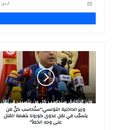
أ
د
خ
ل
ب
ر
ي
د
ك
ا
ل
إ
ل
ك
ت
ر
و
ن
وزير الداخلية التونسي:"سنُحاسب كلّ من
ي
يتسبّب في نقل عدوى كورونا بتهمة القتل
على وجه الخطأ"