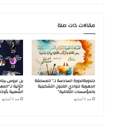
مقالات ذات صلة
جندوبةالدورة السادسة لـ” المسابقة
بن عروس..برنا
الجهوية لنوادي الفنون التشكيلية
الثانية لـ”المه
بالمؤسسات الثقافية”
الشّعبية بأوذن
منذ 3 أسابيع
منذ 3 أسابيع