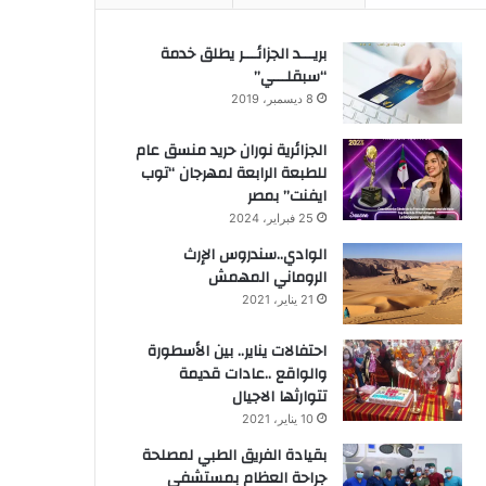
بريـــد الجزائـــر يطلق خدمة
“سبقلـــي”
8 ديسمبر، 2019
الجزائرية نوران حريد منسق عام
للطبعة الرابعة لمهرجان “توب
ايفنت” بمصر
25 فبراير، 2024
الوادي..سندروس الإرث
الروماني المهمش
21 يناير، 2021
احتفالات يناير.. بين الأسطورة
والواقع ..عادات قديمة
تتوارثها الاجيال
10 يناير، 2021
بقيادة الفريق الطبي لمصلحة
جراحة العظام بمستشفى