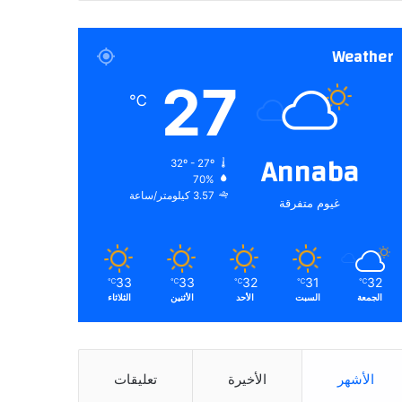
Weather
27
℃
Annaba
32º - 27º
70%
3.57 كيلومتر/ساعة
غيوم متفرقة
33
33
32
31
32
℃
℃
℃
℃
℃
الجمعة
السبت
الأحد
الأثنين
الثلاثاء
الأشهر
الأخيرة
تعليقات