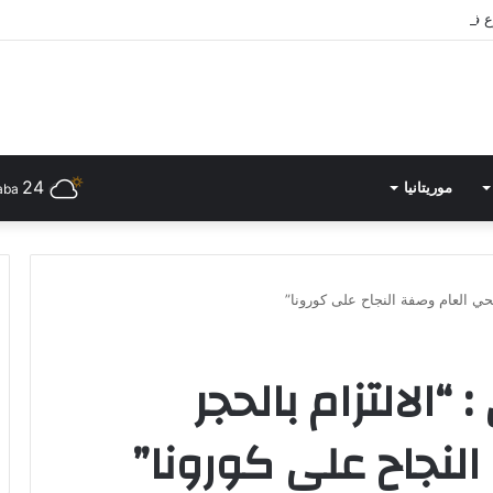
ي الدورة الثانية لـ”المهرجان الدّولي للفنون الشّعبية بأوذنة “
24
موريتانيا
aba
صحي العام وصفة النجاح على كورونا”
“الالتزام بالحجر
لنجاح على كورونا”