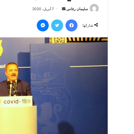
سليمان رفاس
أ
7 أبريل، 2020
ر
فيسبوك
تويتر
ماسنجر
س
شاركها
ل
ب
ر
ي
د
ا
إ
ل
ك
ت
ر
و
ن
ي
ا