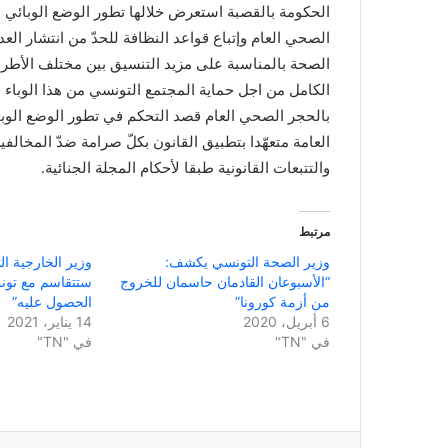
الحكومة بالقصبة استعرض خلالها تطور الوضع الوبائي 
الصحي العام وإتباع قواعد النظافة للحدّ من انتشار ال
الصحة بالمناسبة على مزيد التنسيق بين مختلف الأطر
الكامل من اجل حماية المجتمع التونسي من هذا الوباء ال
بالحجر الصحي العام قصد التحكم في تطور الوضع الوب
العامة متعهّدا بتطبيق القانون بكلّ صرامة ضدّ المخالف
والتتبعات القانونية طبقا لأحكام المجلة الجنائية.
مرتبط
وزير الصحة التونسي يكشف:
وزير الخارجية ال
“الأسبوعان القادمان حاسمان للخروج
ستتقاسم مع تونس
من أزمة كورونا”
الحصول عليه”
6 أبريل، 2020
14 يناير، 2021
في "TN"
في "TN"