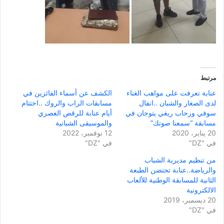
مرتبط
عنابة تعرفت على مواهب الغناء
الكشف عن أسماء الفائزين في
لدى الصغار والشبان ..انفال
مسابقات الراب والروك ..اختتام
سوفي ورحاب ريغي يتوجان في
أيام عنابة للرقص العصري
مسابقة “سمعنا صوتك”
والموسيقى الشبانية
20 يناير، 2020
12 نوفمبر، 2022
في "DZ"
في "DZ"
من تنظيم مديرية الشباب
والرياضة..عنابة تحتضن الطبعة
الثانية للمسابقة الوطنية للألعاب
الالكترونية
20 ديسمبر، 2019
في "DZ"