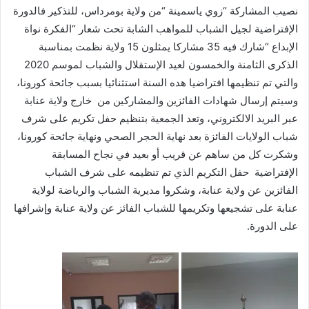
نصيب المشاركة “زوي ياسمينة “من ولاية بومرداس، للتذكير فالدورة
الإفتراضية لجيل الشباب للمواهب الشابة تحت شعار “الفكرة نواة
الإبداع “شارك فيه 35 مشاركا يمثلون 15 ولاية نظمت بمناسبة
الذكرى الثامنة والخمسون لعيد الإستقلال والشباب لموسم 2020
والتي تم تنظيمها افتراضيا هده السنة استثنائيا بسبب جائحة كورونا،
وسيتم إرسال شهادات الفائزين والمشاركين من خارج ولاية عنابة
عبر البريد الالكتروني، وتعد الجمعية بتنظيم حفل تكريم على شرف
شباب الولايات الفائزة بعد نهاية الحجر الصحي ونهاية جائحة كورونا،
وشكرت كل من ساهم عن قريب أو بعيد في نجاح المسابقة
الإفتراضية حفل التكريم الذي تم تنظيمه على شرف الشباب
الفائزين عن ولاية عنابة، وشكروا مديرية الشباب والرياضة لولاية
عنابة على تشجيعها وتكريمها للشباب الفائز عن ولاية عنابة وإشرافها
على الدورة.