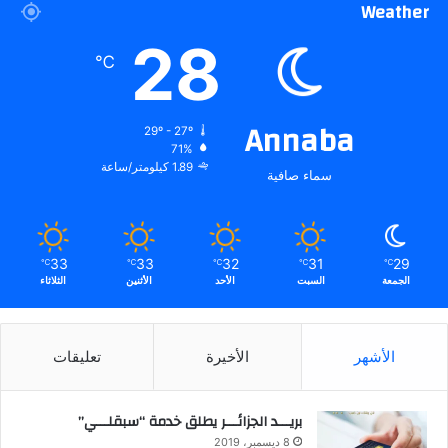
Weather
28
℃
Annaba
29º - 27º
71%
1.89 كيلومتر/ساعة
سماء صافية
33
33
32
31
29
℃
℃
℃
℃
℃
الجمعة
السبت
الأحد
الأثنين
الثلاثاء
الأشهر
الأخيرة
تعليقات
بريـــد الجزائـــر يطلق خدمة “سبقلـــي”
8 ديسمبر، 2019