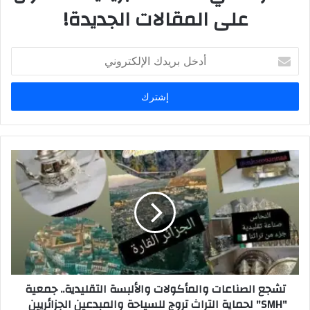
على المقالات الجديدة!
أ
د
خ
ل
ب
ر
ي
د
ك
ا
ل
إ
ل
ك
ت
ر
تشجع الصناعات والمأكولات والألبسة التقليدية.. جمعية
و
"SMH" لحماية التراث تروج للسياحة والمبدعين الجزائريين
ن