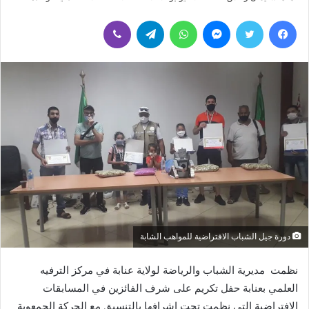
ر
فيسبوك
تويتر
ماسنجر
واتساب
تيلقرام
ڤايبر
س
ل
ب
ر
ي
د
ا
إ
ل
ك
ت
ر
و
دورة جيل الشباب الافتراضية للمواهب الشابة
ن
ي
نظمت مديرية الشباب والرياضة لولاية عنابة في مركز الترفيه
ا
العلمي بعنابة حفل تكريم على شرف الفائزين في المسابقات
الافتراضية التي نظمت تحت إشرافها بالتنسيق مع الحركة الجمعوية