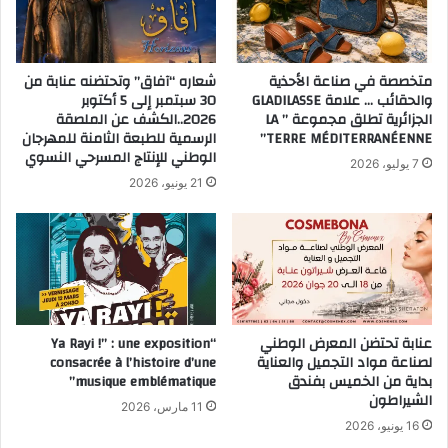
متخصصة في صناعة الأحذية
شعاره “آفاق” وتحتضنه عنابة من
والحقائب … علامة GLADILASSE
30 سبتمبر إلى 5 أكتوبر
الجزائرية تطلق مجموعة ” LA
2026..الكشف عن الملصقة
TERRE MÉDITERRANÉENNE”
الرسمية للطبعة الثامنة للمهرجان
الوطني للإنتاج المسرحي النسوي
7 يوليو، 2026
21 يونيو، 2026
عنابة تحتضن المعرض الوطني
“Ya Rayi !” : une exposition
لصناعة مواد التجميل والعناية
consacrée à l’histoire d’une
بداية من الخميس بفندق
musique emblématique”
الشيراطون
11 مارس، 2026
16 يونيو، 2026