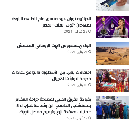
الجزائرية نوران حريد منسق عام للطبعة الرابعة
لمهرجان “توب ايفنت” بمصر
25 فبراير، 2024
الوادي..سندروس الإرث الروماني المهمش
21 يناير، 2021
احتفالات يناير.. بين الأسطورة والواقع ..عادات
قديمة تتوارثها الاجيال
10 يناير، 2021
بقيادة الفريق الطبي لمصلحة جراحة العظام
بمستشفى الجامعي ابن رشد عنابة..إجراء 8
عمليات معقدة لزرع وترميم مفصل الورك
17 أبريل، 2021