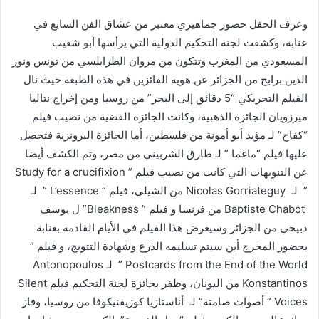
وعرف الحفل حضور جماهيري معتبر من عشاق الفن السابع في
عنابة، وكشفت لجنة التحكيم الدولية التي يرأسها أبو شعيب
المسعودي من المغرب وتتكون من مروان الطرابلسي من تونس ونور
الدين برابح من الجزائر عن هوية الفائزين في هذه الطبعة حيث نال
الفيلم التحريكي “5 دقائق إلى البحر” من روسيا ومن إخراج نتاليا
ميرزويان الجائزة الذهبية، وكانت الجائزة الفضية من نصيب فيلم
“كفاح” لـ مؤيد أبو أمونة من فلسطين، أما الجائزة البرونزية فتحصل
عليها فيلم “ماغما ” لـ طارق الشربيني من مصر، وتم الكشف أيضا
عن التنويهات التي كانت من نصيب فيلم ” Study for a crucifixion
” لـ Nicolas Gorriateguy من الشيلي، فيلم ” L’essence ” لـ
Baptiste Chabot من فرنسا و فيلم ” Bleakness” ل يوسف
دبيحي من الجزائر وسيعرض هذا الفيلم في الأيام القادمة بعنابة
بحضور المخرج أين سيتم تسليمه الذرع وشهادة التتويج، و فيلم ”
Postcards from the End of the World ” لـ Antonopoulos
Konstantinos من اليونان، وظفر بجائزة لجنة التحكيم فيلم Silent
Voices ” أصوات صامتة” لـ أناستازيا كوزيفنيكوفا من روسيا، وفاز