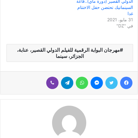
الدولي القصير (دورة ماي)..قاعة
السينماتيك تحتضن حفل الاختتام
غدا
31 مايو، 2021
في "DZ"
مهرجان البوابة الرقمية للفيلم الدولي القصير، عنابة،
الجزائر، سينما
فيسبوك
تويتر
ماسنجر
واتساب
تيلقرام
ڤايبر