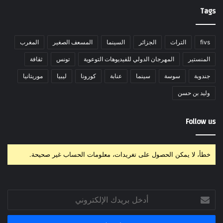
Tags
fivs
التراث
الجزائر
السينما
المسعف الصغير
المغرب
المنستير
المهرجان الدولي للفيديوهات التوعوية
تونس
ثقافة
جندوبة
سوسة
سينما
عنابة
كورونا
ليبيا
موريتانيا
وليد بن حسن
Follow us
خطأ، لا يمكن الحصول على تغريدات، معلومات الحساب غير صحيحة.
أدخل
بريدك
الإلكتروني