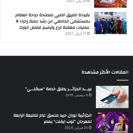
10 يناير، 2021
بقيادة الفريق الطبي لمصلحة جراحة العظام
بمستشفى الجامعي ابن رشد عنابة..إجراء 8
عمليات معقدة لزرع وترميم مفصل الورك
17 أبريل، 2021
المقالات الأكثر مشاهدة
بريـــد الجزائـــر يطلق خدمة “سبقلـــي”
8 ديسمبر، 2019
الجزائرية نوران حريد منسق عام للطبعة الرابعة
لمهرجان “توب ايفنت” بمصر
25 فبراير، 2024