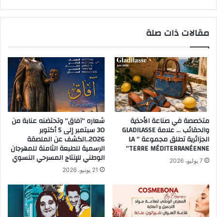
مقالات ذات صلة
متخصصة في صناعة الأحذية
شعاره “آفاق” وتحتضنه عنابة من
والحقائب … علامة GLADILASSE
30 سبتمبر إلى 5 أكتوبر
الجزائرية تطلق مجموعة ” LA
2026..الكشف عن الملصقة
TERRE MÉDITERRANÉENNE”
الرسمية للطبعة الثامنة للمهرجان
الوطني للإنتاج المسرحي النسوي
7 يوليو، 2026
21 يونيو، 2026