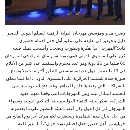
وصرح مدير ومؤسس مهرجان البوابة الرقمية للفيلم الدولي القصير
دليل بلخودير في تعليقه على تنظيم أول حفل اختتام حضوري
قائلا:”المهرجان بدأ بفكرة وتطورت ونضجت وأصبحت تملك صدى
كبير على المستوى الدولي ففي دورة شهر ماي شارك في المهرجان
60 فيلما من 26 دولة وهو عدد محترم واستقبلنا عدد كبير من الأفلام
في 13 طبعة من دول عديدة، سنسعى للتطور أكثر مستقبلا ونمنح
صورة جيدة للسينما الجزائرية على المستوى الدولي، أما فيما يتعلق
بالشراكات التي وقعناها فلديها أهدافها وعند فتح الحدود سنسعى
لتجسيد التبادل بيننا وبين المهرجانات التي وقعنا معهم عقود
الشراكة، أشكر لجنة الانتقاء الدولية ولجنة التحكيم الدولية وسفراء
المهرجان في كل الدول وكل أعضاء هيئة التنظيم على ما يقدمونه
من أجل إنجاح هذه التظاهرة وسنضرب لكم موعد آخر يوم الفاتح من
جويلية من أجل حضور حفل اختتام دورة جوان”، أما مدير قاعة