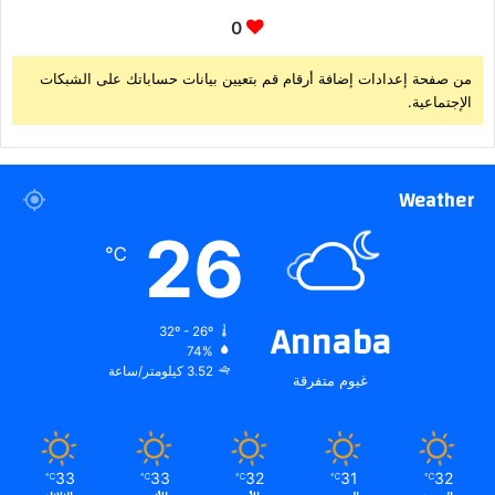
0
من صفحة إعدادات إضافة أرقام قم بتعيين بيانات حساباتك على الشبكات
الإجتماعية.
Weather
26
℃
Annaba
32º - 26º
74%
3.52 كيلومتر/ساعة
غيوم متفرقة
33
33
32
31
32
℃
℃
℃
℃
℃