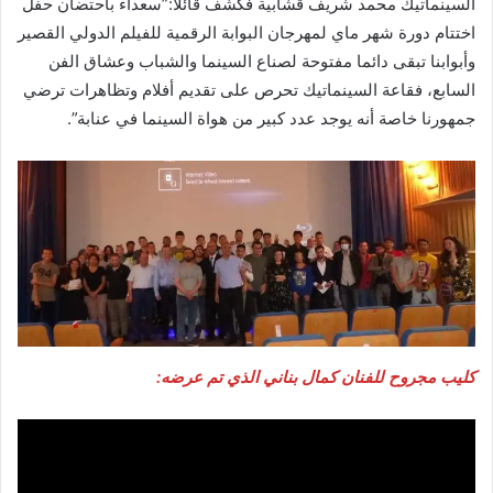
السينماتيك محمد شريف قشابية فكشف قائلا:”سعداء باحتضان حفل
اختتام دورة شهر ماي لمهرجان البوابة الرقمية للفيلم الدولي القصير
وأبوابنا تبقى دائما مفتوحة لصناع السينما والشباب وعشاق الفن
السابع، فقاعة السينماتيك تحرص على تقديم أفلام وتظاهرات ترضي
جمهورنا خاصة أنه يوجد عدد كبير من هواة السينما في عنابة”.
كليب مجروح للفنان كمال بناني الذي تم عرضه: