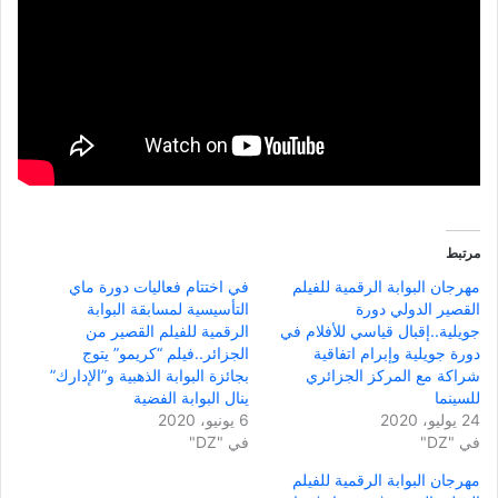
مرتبط
مهرجان البوابة الرقمية للفيلم
في اختتام فعاليات دورة ماي
القصير الدولي دورة
التأسيسية لمسابقة البوابة
جويلية..إقبال قياسي للأفلام في
الرقمية للفيلم القصير من
دورة جويلية وإبرام اتفاقية
الجزائر..فيلم “كريمو” يتوج
شراكة مع المركز الجزائري
بجائزة البوابة الذهبية و”الإدارك”
للسينما
ينال البوابة الفضية
24 يوليو، 2020
6 يونيو، 2020
في "DZ"
في "DZ"
مهرجان البوابة الرقمية للفيلم