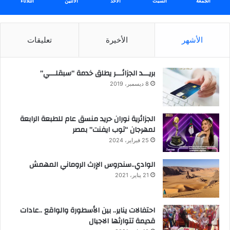
الجمعة
السبت
الأحد
الأثنين
الثلاثاء
الأشهر
الأخيرة
تعليقات
بريـــد الجزائـــر يطلق خدمة “سبقلـــي”
8 ديسمبر، 2019
الجزائرية نوران حريد منسق عام للطبعة الرابعة
لمهرجان “توب ايفنت” بمصر
25 فبراير، 2024
الوادي..سندروس الإرث الروماني المهمش
21 يناير، 2021
احتفالات يناير.. بين الأسطورة والواقع ..عادات
قديمة تتوارثها الاجيال