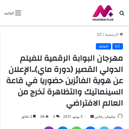
بحث
القائمة
عن
الرئيسية
/
DZ
DZ
الثقافة
مهرجان البوابة الرقمية للفيلم
الدولي القصير (دورة ماي)..الإعلان
عن هوية الفائزين حضوريا في قاعة
السينماتيك والتظاهرة تخرج من
العالم الافتراضي
أرسل
سليمان رفاس
3 يونيو، 2021
0
36
2 دقائق
بريدا
فيسبوك
تويتر
ماسنجر
واتساب
تيلقرام
ڤايبر