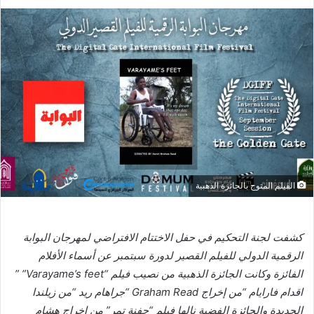
الفيلم المتوج بالجائزة الذهبية
كشفت لجنة التحكيم في حفل الاختتام الافتراضي لمهرجان البوابة
الرقمية الدولي للفيلم القصير لدورة سبتمبر عن أسماء الأفلام
الفائزة وكانت الجائزة الذهبية من نصيب فيلم “Varayame’s feet” ”
اقدام فارايام “من إخراج Graham Read “جراهام ريد “من زيلندا
الجديدة والجائزة الفضية نالها فيلم “حفنة تمر” من إخراج هشام