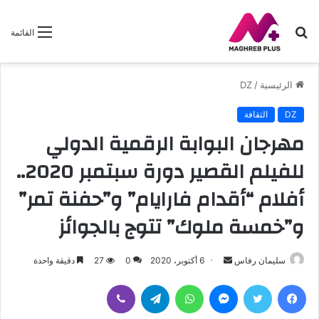
بحث
القائمة
عن
الرئيسية
/
DZ
DZ
الثقافة
مهرجان البوابة الرقمية الدولي
للفيلم القصير دورة سبتمبر 2020..
أفلام “أقدام فارايام” و”حفنة تمر”
و”خمسة ملوك” تتوج بالجوائز
أرسل
سليمان رفاس
6 أكتوبر، 2020
0
27
دقيقة واحدة
بريدا
فيسبوك
تويتر
ماسنجر
واتساب
تيلقرام
ڤايبر
إلكترونيا