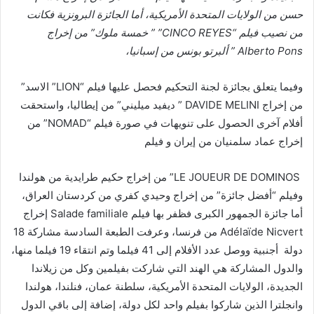
حسن من الولايات المتحدة الأمريكية، أما الجائزة البرونزية فكانت
من نصيب فيلم “CINCO REYES” ” خمسة ملوك” من إخراج
Alberto Pons ” ألبرتو بونس من إسبانيا،
وفيما يتعلق بجائزة لجنة التحكيم فحصل عليها فيلم “LION” الاسد”
من إخراج DAVIDE MELINI ” ديفيد ميليني” من إيطاليا، واستحقت
أفلام آخرى الحصول على تنويهات في صورة فيلم “NOMAD” من
إخراج عماد سلمنيان من إيران و فيلم
LE JOUEUR DE DOMINOS” من إخراج حكيم طرايدية من هولندا
وفيلم “أفضل جائزة” من إخراج وحيدي كفري من كردستان العراق،
أما جائزة الجمهور الكبرى فظفر بها فيلم Salade familiale إخراج
Adélaïde Nicvert من فرنسا، وعرفت الطبعة السادسة مشاركة 18
دولة أجنبية ووصل عدد الأفلام إلى 41 فيلما وتم انتقاء 19 فيلما منها،
والدول المشاركة هي الهند التي شاركت بفيلمين وكل من زيلاندا
الجديدة، الولايات المتحدة الأمريكية، سلطنة عمان، فنلندا، هولندا
وانجلترا الذين شاركوا بفيلم واحد لكل دولة، إضافة إلى باقي الدول