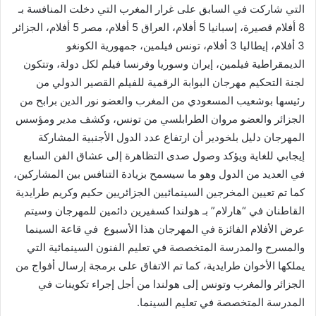
التي شاركت في السابق على غرار المغرب التي دخلت المنافسة بـ
8 أفلام قصيرة، إسبانيا 5 أفلام، العراق 5 أفلام، مصر 5 أفلام، الجزائر
3 أفلام، إيطاليا 3 أفلام، تونس فيلمين، جمهورية الكونغو
الديمقراطية فيلمين، إيران وسوريا وفرنسا فيلم لكل دولة، وتتكون
لجنة التحكيم مهرجان البوابة الرقمية للفيلم القصير الدولي من
رئيسها بوشعيب المسعودي من المغرب والعضو نور الدين برابح من
الجزائر والعضو مروان الطرابلسي من تونس، وكشف مدير ومؤسس
المهرجان دليل بلخودير أن ارتفاع عدد الدول الأجنبية المشاركة
إيجابي للغاية ويؤكد وصول صدى التظاهرة إلى عشاق الفن السابع
في العديد من الدول وهو ما سيسمح بزيادة التنافس بين المشاركين،
كما تم تعيين المخرجين السينمائيين الجزائريين حكيم وكريم طرايدية
القاطنان في “هارلام” بـ هولندا كسفيرين دائمين للمهرجان وسيتم
عرض الأفلام الفائزة في المهرجان هذا الأسبوع في قاعة السينما
والمسرح والمدرسة المتخصصة في تعليم الفنون السينمائية التي
يملكها الأخوان طرايدية، كما تم الاتفاق على برمجة إرسال أفواج من
الجزائر والمغرب وتونس إلى هولندا من أجل إجراء تكوينات في
المدرسة المتخصصة في تعليم السينما.