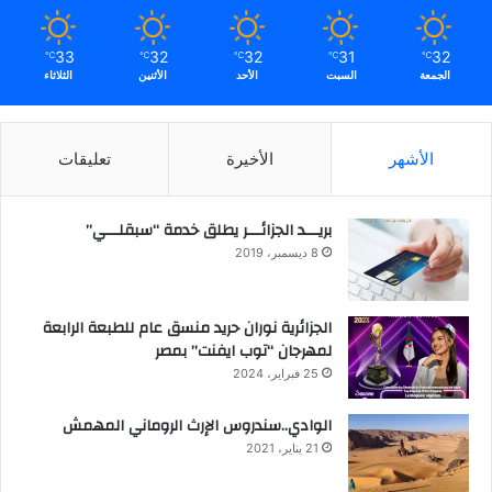
33
32
32
31
32
℃
℃
℃
℃
℃
الجمعة
السبت
الأحد
الأثنين
الثلاثاء
الأشهر
الأخيرة
تعليقات
بريـــد الجزائـــر يطلق خدمة “سبقلـــي”
8 ديسمبر، 2019
الجزائرية نوران حريد منسق عام للطبعة الرابعة
لمهرجان “توب ايفنت” بمصر
25 فبراير، 2024
الوادي..سندروس الإرث الروماني المهمش
21 يناير، 2021