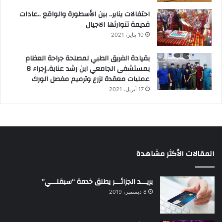
احتفالات يناير.. بين الأسطورة والواقع ..عادات
قديمة تتوارثها الاجيال
10 يناير، 2021
بقيادة الفريق الطبي لمصلحة جراحة العظام
بمستشفى الجامعي ابن رشد عنابة..إجراء 8
عمليات معقدة لزرع وترميم مفصل الورك
17 أبريل، 2021
المقالات الأكثر مشاهدة
بريـــد الجزائـــر يطلق خدمة “سبقلـــي”
8 ديسمبر، 2019