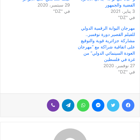
الفضية والجمهور
29 سبتمبر، 2020
3 يناير، 2021
في "DZ"
في "DZ"
مهرجان البوابة الرقمية الدولي
للفيلم القصير دورة نوفمبر..
مشاركة جزائرية قوية والتوقيع
على اتفاقية شراكة مع “مهرجان
العودة السينمائي الدولي” من
غزة في فلسطين
27 نوفمبر، 2020
في "DZ"
فيسبوك
تويتر
ماسنجر
واتساب
تيلقرام
ڤايبر