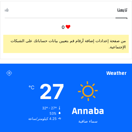
تابعنا
0
من صفحة إعدادات إضافة أرقام قم بتعيين بيانات حساباتك على الشبكات
الإجتماعية.
Weather
27
℃
Annaba
32º - 27º
53%
4.25 كيلومتر/ساعة
سماء صافية