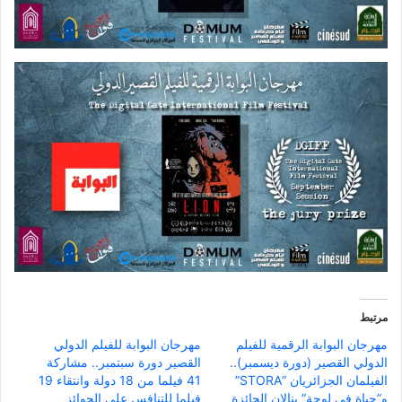
مرتبط
مهرجان البوابة الرقمية للفيلم
مهرجان البوابة للفيلم الدولي
الدولي القصير (دورة ديسمبر)..
القصير دورة سبتمبر.. مشاركة
الفيلمان الجزائريان “STORA”
41 فيلما من 18 دولة وانتقاء 19
و”حياة في لوحة” ينالان الجائزة
فيلما للتنافس على الجوائز