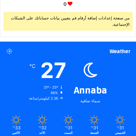
0
من صفحة إعدادات إضافة أرقام قم بتعيين بيانات حساباتك على الشبكات
الإجتماعية.
Weather
27
℃
Annaba
31º - 25º
86%
2.36 كيلومتر/ساعة
سماء صافية
33
32
31
31
31
℃
℃
℃
℃
℃
الخميس
الجمعة
السبت
الأحد
الأثنين