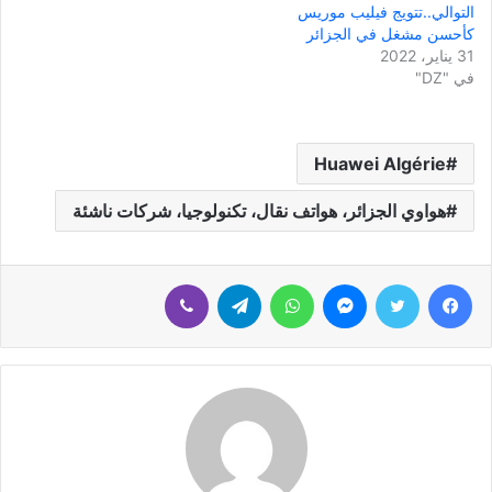
التوالي..تتويج فيليب موريس
كأحسن مشغل في الجزائر
31 يناير، 2022
في "DZ"
Huawei Algérie
هواوي الجزائر، هواتف نقال، تكنولوجيا، شركات ناشئة
فيسبوك
تويتر
ماسنجر
واتساب
تيلقرام
ڤايبر