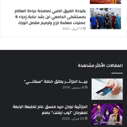
بقيادة الفريق الطبي لمصلحة جراحة العظام
بمستشفى الجامعي ابن رشد عنابة..إجراء 8
عمليات معقدة لزرع وترميم مفصل الورك
17 أبريل، 2021
المقالات الأكثر مشاهدة
بريـــد الجزائـــر يطلق خدمة “سبقلـــي”
8 ديسمبر، 2019
الجزائرية نوران حريد منسق عام للطبعة الرابعة
لمهرجان “توب ايفنت” بمصر
25 فبراير، 2024