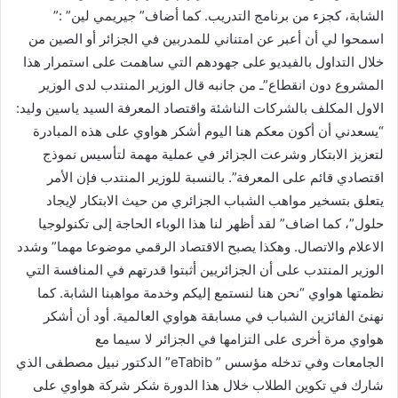
الشابة، كجزء من برنامج التدريب. كما أضاف” جيريمي لين” :”
اسمحوا لي أن أعبر عن امتناني للمدربين في الجزائر أو الصين من
خلال التداول بالفيديو على جهودهم التي ساهمت على استمرار هذا
المشروع دون انقطاع”ـ من جانبه قال الوزير المنتدب لدى الوزير
الاول المكلف بالشركات الناشئة واقتصاد المعرفة السيد ياسين وليد:
“يسعدني أن أكون معكم هنا اليوم أشكر هواوي على هذه المبادرة
لتعزيز الابتكار وشرعت الجزائر في عملية مهمة لتأسيس نموذج
اقتصادي قائم على المعرفة”. بالنسبة للوزير المنتدب فإن الأمر
يتعلق بتسخير مواهب الشباب الجزائري من حيث الابتكار لإيجاد
حلول”، كما اضاف” لقد أظهر لنا هذا الوباء الحاجة إلى تكنولوجيا
الاعلام والاتصال. وهكذا يصبح الاقتصاد الرقمي موضوعا مهما” وشدد
الوزير المنتدب على أن الجزائريين أثبتوا قدرتهم في المنافسة التي
نظمتها هواوي “نحن هنا لنستمع إليكم وخدمة مواهبنا الشابة. كما
نهنئ الفائزين الشباب في مسابقة هواوي العالمية. أود أن أشكر
هواوي مرة أخرى على التزامها في الجزائر لا سيما مع
الجامعات وفي تدخله مؤسس ” eTabib” الدكتور نبيل مصطفى الذي
شارك في تكوين الطلاب خلال هذا الدورة شكر شركة هواوي على