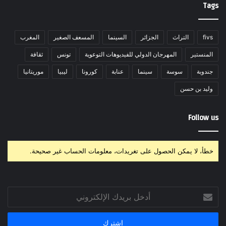
Tags
fivs
التراث
الجزائر
السينما
المسعف الصغير
المغرب
المنستير
المهرجان الدولي للفيديوهات التوعوية
تونس
ثقافة
جندوبة
سوسة
سينما
عنابة
كورونا
ليبيا
موريتانيا
وليد بن حسن
Follow us
خطأ، لا يمكن الحصول على تغريدات، معلومات الحساب غير صحيحة.
أدخل
بريدك
الإلكتروني