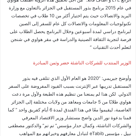
في عام 2015 برنامج بذور المستقبل في الجزائر بالتعاون مع وزارة
البريد والاتصالات حيث يتم اختيار أكثر من 10 طلاب في تخصصات
تكنولوجيات المعلومات والاتصالات كل عام للسفر إلى الصين
لبرنامج دراسي لمدة أسبوعين وخلال البرنامج يحصل الطلاب على
فرصة لتجربة الثقافة الصينية والدراسة في مقر هواوي في شنجن
لتعلم أحدث التقنيات “
الوزير المنتدب للشركات الناشئة حضر وثمن المبادرة
وأوضح جيريمي: “2020 هو العام الأول الذي تتلقى فيه بذور
المستقبل تدريبها عبر الإنترنت بسبب القيود المفروضة على السفر
الدولي لكن هذا لم يمنعنا من تنظيم هذه الطبعة ولأول مرة دعت
هواوي طلابًا من 5 جامعات ومعاهد من ولايات مختلفة إلى الجزائر
العاصمة، ليقيموا معًا في هذا الفندق لمدة 6 أيام كفريق واحد ” كما
قمنا بدعوة نور الدين واضح مستشار وزير الاقتصاد المعرفي
والشركات الناشئة، وكمال حدار مؤسس” تم تم” والدكتور مصطفى
نبيل ، مؤسس eTabib لتبادل معارفهم وخبراتهم مع المواهب