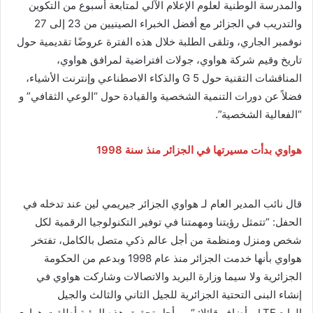
والمدرسة الوطنية لعلوم الإعلام الآلي لمتابعة أسبوع من التكوين
والتدريب في الجزائر مع أفضل الخبراء الصينيين من 23 إلى 27
نوفمبر الجاري، وتلقى الطلبة خلال هذه الفترة عروضًا تقديمية حول
تاريخ وقيم شركة هواوي، جولات افتراضية لمرافق هواوي،
المناقشات التقنية حول 5 G والذكاء الاصطناعي وإنترنت الأشياء،
فضلاً عن دورات التنمية الشخصية والقيادة حول “الوعي الثقافي” و
“الفعالية الشخصية”.
هواوي بدأت مسيرتها في الجزائر منذ سنة 1998
قال نائب المدير العام لـ هواوي الجزائر جيريمي لين عند تدخله في
الحفل: “تتمثل رؤيتنا ومهمتنا في توفير التكنولوجيا الرقمية لكل
شخص ومنزل ومنظمة من أجل عالم ذكي متصل بالكامل، تفتخر
هواوي بأنها خدمت الجزائر منذ عام 1998 وبدعم من الحكومة
الجزائرية ولا سيما وزارة البريد والاتصالات وشاركت هواوي في
إنشاء البنى التحتية الجزائرية للجيل الثاني والثالث والجيل
الرابع LTE و أضاف قائلا: “من أجل تحقيق هذه الرؤية أطلقت هواوي