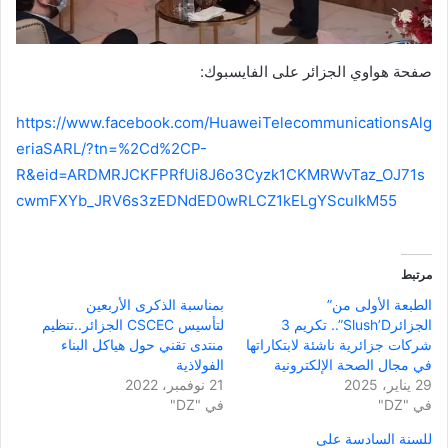
صفحة هواوي الجزائر على الفايسبوك:
https://www.facebook.com/HuaweiTelecommunicationsAlg
eriaSARL/?tn=%2Cd%2CP-
R&eid=ARDMRJCKFPRfUi8J6o3Cyzk1CKMRWvTaz_OJ71s
cwmFXYb_JRV6s3zEDNdED0wRLCZ1kELgYScuIkM55
مرتبط
الطبعة الأولى من”
بمناسبة الذكرى الأربعين
الجزائرSlush’D”.. تكريم 3
لتأسيس CSCEC الجزائر..تنظيم
شركات جزائرية ناشئة لابتكاراتها
منتدى تقني حول هياكل البناء
في مجال الصحة الإلكترونية
الفولاذية
29 يناير، 2025
21 نوفمبر، 2022
في "DZ"
في "DZ"
للسنة السادسة على