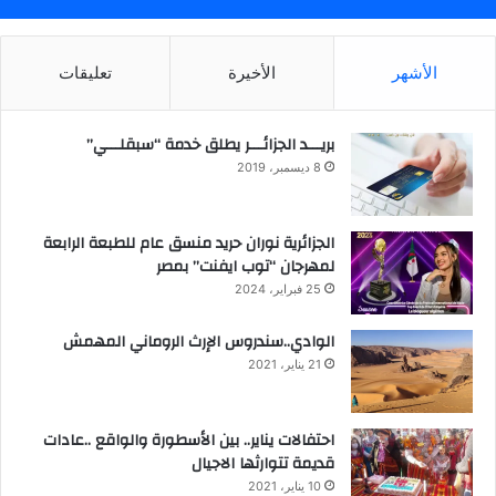
الأشهر
الأخيرة
تعليقات
بريـــد الجزائـــر يطلق خدمة “سبقلـــي”
8 ديسمبر، 2019
الجزائرية نوران حريد منسق عام للطبعة الرابعة
لمهرجان “توب ايفنت” بمصر
25 فبراير، 2024
الوادي..سندروس الإرث الروماني المهمش
21 يناير، 2021
احتفالات يناير.. بين الأسطورة والواقع ..عادات
قديمة تتوارثها الاجيال
10 يناير، 2021