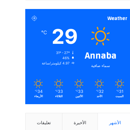
Weather
29
℃
Annaba
31º - 27º
46%
4.97 كيلومتر/ساعة
سماء صافية
34
33
33
32
31
℃
℃
℃
℃
℃
السبت
الأحد
الأثنين
الثلاثاء
الأربعاء
الأشهر
الأخيرة
تعليقات