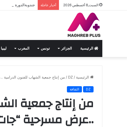
جندوبةالدورة السادسة ل
السبت,8 أغسطس 2026
أخبار عاجلة
الرئيسية
الجزائر
تونس
المغرب
ليبيا
الرئيسية
/
DZ
/
من إنتاج جمعية الشهاب للفنون الدرامية 
DZ
الثقافة
من إنتاج جمعية الشه
..عرض مسرحية “جات