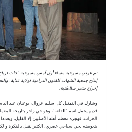
تم عرض مسرحية مساء أول أمس مسرحية “جات لرياح”
إنتاج جمعية الشهاب للفنون الدرامية لولاية عنابة، وا
إخراج بشير سلاطنية،
وشارك في التمثيل كل سليم عروال، بوعنان عبد البا
قديم يحمل اسم “القلعة”، وهو حي زاخر بتاريخه المعما
الخراب، فهجره معظم أهله الأصليين إلا القليل، وبعدها ت
بتعويضه بحي سياحي عصري، الكثير يقبل بالفكرة و لك