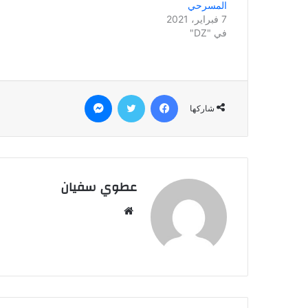
المسرحي
7 فبراير، 2021
في "DZ"
فيسبوك
تويتر
ماسنجر
شاركها
عطوي سفيان
موقع
الويب