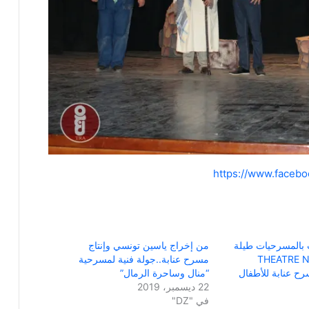
https://www.faceb
 بالمسرحيات طيلة
من إخراج ياسين تونسي وإنتاج
امل..”THEATRE NON
مسرح عنابة..جولة فنية لمسرحية
“منال وساحرة الرمال”
22 ديسمبر، 2019
في "DZ"