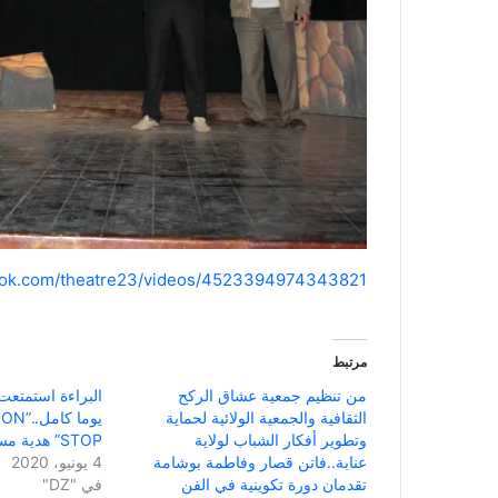
ook.com/theatre23/videos/4523394974343821
مرتبط
من تنظيم جمعية عشاق الركح
البراءة استمتعت
الثقافية والجمعية الولائية لحماية
يوما ك
وتطوير أفكار الشباب لولاية
STOP” هدية مسرح عنابة للأطفال
عنابة..فاتن قصار وفاطمة بوشامة
4 يونيو، 2020
تقدمان دورة تكوينية في الفن
في "DZ"