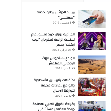
بريـــد الجزائـــر يطلق خدمة
“سبقلـــي”
8 ديسمبر، 2019
الجزائرية نوران حريد منسق عام
للطبعة الرابعة لمهرجان “توب
ايفنت” بمصر
25 فبراير، 2024
الوادي..سندروس الإرث
الروماني المهمش
21 يناير، 2021
احتفالات يناير.. بين الأسطورة
والواقع ..عادات قديمة
تتوارثها الاجيال
10 يناير، 2021
بقيادة الفريق الطبي لمصلحة
جراحة العظام بمستشفى