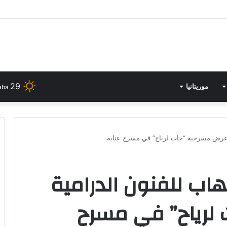
ـ” المسابقة الجهوية لنوادي الفنون التشكيلية بالمؤسسات الثقافية”
29
موريتانيا
aba
..عرض مسرحية “جات لرياح” في مسرح عنابة
اب للفنون الدرامية
 لرياح” في مسرح