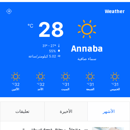
Weather
28
℃
Annaba
31º - 27º
55%
5.02 كيلومتر/ساعة
سماء صافية
32
32
31
31
31
℃
℃
℃
℃
℃
الخميس
الجمعة
السبت
الأحد
الأثنين
الأشهر
الأخيرة
تعليقات