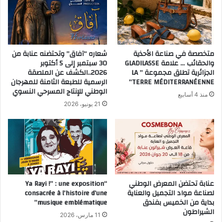
متخصصة في صناعة الأحذية
شعاره “آفاق” وتحتضنه عنابة من
والحقائب … علامة GLADILASSE
30 سبتمبر إلى 5 أكتوبر
الجزائرية تطلق مجموعة ” LA
2026..الكشف عن الملصقة
TERRE MÉDITERRANÉENNE”
الرسمية للطبعة الثامنة للمهرجان
الوطني للإنتاج المسرحي النسوي
منذ 4 أسابيع
21 يونيو، 2026
عنابة تحتضن المعرض الوطني
“Ya Rayi !” : une exposition
لصناعة مواد التجميل والعناية
consacrée à l’histoire d’une
بداية من الخميس بفندق
musique emblématique”
الشيراطون
11 مارس، 2026