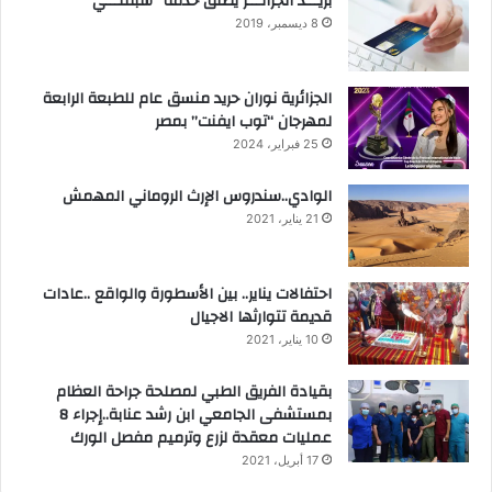
بريـــد الجزائـــر يطلق خدمة “سبقلـــي”
8 ديسمبر، 2019
الجزائرية نوران حريد منسق عام للطبعة الرابعة
لمهرجان “توب ايفنت” بمصر
25 فبراير، 2024
الوادي..سندروس الإرث الروماني المهمش
21 يناير، 2021
احتفالات يناير.. بين الأسطورة والواقع ..عادات
قديمة تتوارثها الاجيال
10 يناير، 2021
بقيادة الفريق الطبي لمصلحة جراحة العظام
بمستشفى الجامعي ابن رشد عنابة..إجراء 8
عمليات معقدة لزرع وترميم مفصل الورك
17 أبريل، 2021