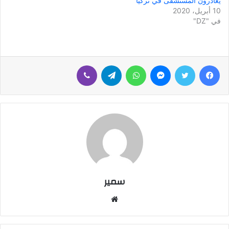
يُغادرون المستشفى في تركيا
10 أبريل، 2020
في "DZ"
فيسبوك
تويتر
ماسنجر
واتساب
تيلقرام
ڤايبر
سمير
م
و
ق