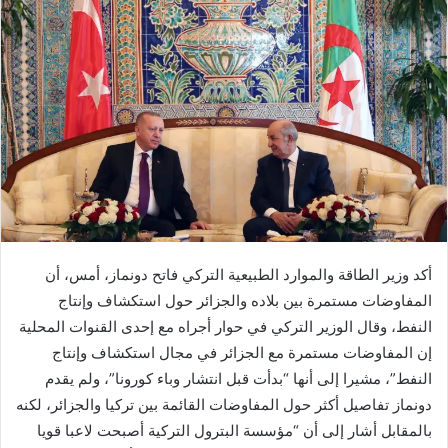
ي
د
ا
إ
ل
ك
ت
ر
و
ن
ي
أكد وزير الطاقة والموارد الطبيعية التركي فاتح دونماز، أمس، أن
ا
المفاوضات مستمرة بين بلاده والجزائر حول استكشاف وإنتاج
النفط، وقال الوزير التركي في حوار أجراه مع إحدى القنوات المحلية
إن المفاوضات مستمرة مع الجزائر في مجال استكشاف وإنتاج
النفط”، مشيرا إلى أنها “بدأت قبل انتشار وباء كورونا”، ولم يقدم
دونماز تفاصيل أكثر حول المفاوضات القائمة بين تركيا والجزائر، لكنه
بالمقابل أشار إلى أن “مؤسسة البترول التركية أصبحت لاعبا قويا