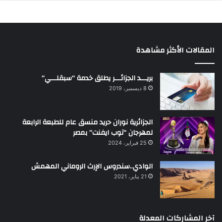
المقالات الأكثر مشاهدة
بريـــد الجزائـــر يطلق خدمة “سبقلـــي”
8 ديسمبر، 2019
الجزائرية نوران حريد منسق عام للطبعة الرابعة
لمهرجان “توب ايفنت” بمصر
25 فبراير، 2024
الوادي..سندروس الإرث الروماني المهمش
21 يناير، 2021
آخر المشاركات المعدلة