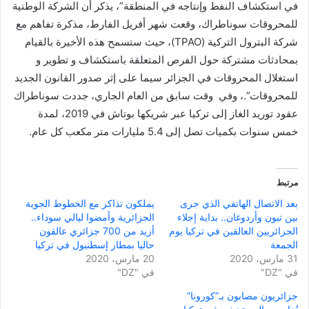
في استكشاف النفط وإنتاجه في المنطقة”، يذكر أن الشركة الوطنية
للمحروقات سوناطراك، وقعت شهر أفريل الفارط، مذكرة تفاهم مع
شركة البترول التركية (TPAO)، حيث ستسمح هذه الأخيرة بالقيام
بمحادثات مشتركة حول الفرص المتعلقة باستكشاف و تطوير و
استغلال المحروقات في الجزائر سيما على إثر صدور القانون الجديد
للمحروقات”.، وفي وقت سابق من العام الجاري، جددت سوناطراك
عقود توريد الغاز إلى تركيا عبر شريكها بوتاش في 2019، لمدة
خمس سنوات بكميات تصل إلى 5.4 مليارات متر مكعب كل عام.
مرتبط
بعد الاتصال الهاتفي الذي جرى
يملكون تذاكر مع الخطوط الجوية
بين تبون وأردوغان.. بداية إجلاء
الجزائرية وأمضوا ليالي سوداء..
الجزائريين العالقين في تركيا يوم
أزيد من 700 جزائري عالقون
الجمعة
حاليا بمطار إسطنبول في تركيا
31 مارس، 2020
20 مارس، 2020
في "DZ"
في "DZ"
جزائريون مصابون بـ”كورونا”