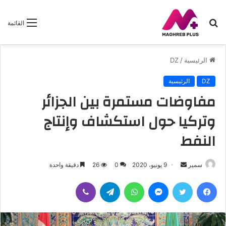
بحث
القائمة
عن
الرئيسية
/
DZ
DZ
الرئيسية
مفاوضات مستمرة بين الجزائر
وتركيا حول استكشاف وإنتاج
النفط
سمير
أ
9 يونيو، 2020
0
26
دقيقة واحدة
ر
فيسبوك
تويتر
ماسنجر
واتساب
تيلقرام
ڤايبر
س
ل
ب
ر