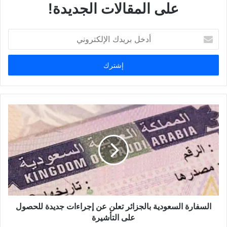
على المقالات الجديدة!
أ
د
خ
ل
ب
ر
ي
د
ك
ا
ل
إ
ل
ك
ت
ر
و
السفارة السعودية بالجزائر تعلن عن إجراءات جديدة للحصول
ن
على التأشيرة
ي