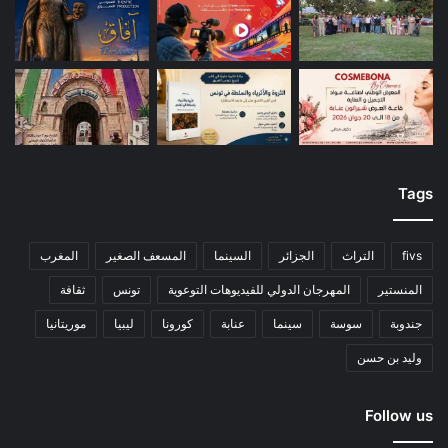
Tags
fivs
التراث
الجزائر
السينما
المسعف الصغير
المغرب
المنستير
المهرجان الدولي للفيديوهات التوعوية
تونس
ثقافة
جندوبة
سوسة
سينما
عنابة
كورونا
ليبيا
موريتانيا
وليد بن حسن
Follow us