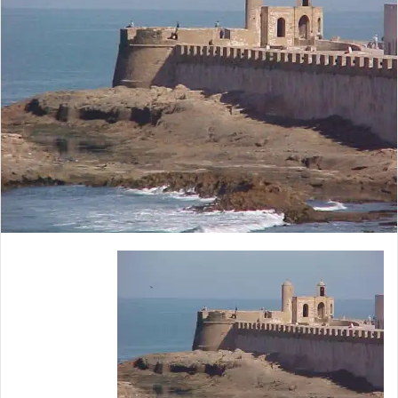
د
ا
إ
ل
ك
ت
ر
و
ن
ي
ا