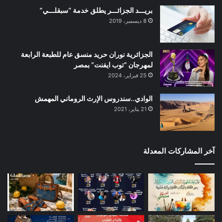
بريـــد الجزائـــر يطلق خدمة “سبقلـــي”
8 ديسمبر، 2019
الجزائرية نوران حريد منسق عام للطبعة الرابعة
لمهرجان “توب ايفنت” بمصر
25 فبراير، 2024
الوادي..سندروس الإرث الروماني المهمش
21 يناير، 2021
آخر المشاركات المعدلة