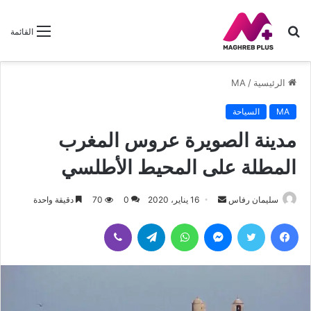
بحث
القائمة
عن
الرئيسية
/
MA
MA
السياحة
مدينة الصويرة عروس المغرب
المطلة على المحيط الأطلسي
سليمان رفاس
أ
16 يناير، 2020
0
70
دقيقة واحدة
ر
فيسبوك
تويتر
ماسنجر
واتساب
تيلقرام
ڤايبر
س
ل
ب
ر
ي