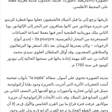
الصويرة (بالأمازيغية: تاصّورت؛ قديما: امگدول) مدينة مغربية مطلة
على المحيط الأطلسي.
تاريخها يرجع إلى ما قبل الميلاد فالفنيقيون جعلوا منها قنطرة للرسو
في جزيرة موغادور حين كانوا يسافرون عبر البحر إلى الإكوادور. يوبا
الثاني ملك موريتانية الطنجية أنجز فيها معملا لصناعة الصباغات
المستخرجة من المحار (بالفرنسية: la pourpre) – إحدى أنواع
الرخويات – وكان يصدرها للرومان. بعد ذلك استقر بها البرتغاليون
والسلاطين السعديون. وقد أوكل السلطان العلوي سيدي محمد
الثالث بن عبد الله مهمة إعادة بنائها
في نسختها الحالية إلى تيودور
كومود في سنة 1760 م.
مدينة الصويرة تحتوي على أسوار، سقالة “la sqala” بأبواب ضخمة.
أثبتت الحفريات الأثرية التي أجريت بالجزيرة وجود بقايا أركيولوجية
تتمثل في أواني فخارية وأحفورات يرجع أقدمها إلى النصف الثاني من
القرن السابع قبل الميلاد. وقد دلت الأبحاث الأركيولوجية أن جزيرة
موكادور عرفت فترة فراغ ما بين القرن الخامس والأول ق.م، إلا أن
وجود بعض القطع الفخارية ترجع للقرن الرابع ق.م يدل على وجود