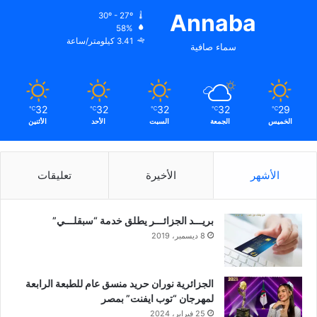
Annaba
30º - 27º
58%
3.41 كيلومتر/ساعة
سماء صافية
32
32
32
32
29
℃
℃
℃
℃
℃
الخميس
الجمعة
السبت
الأحد
الأثنين
الأشهر
الأخيرة
تعليقات
بريـــد الجزائـــر يطلق خدمة “سبقلـــي”
8 ديسمبر، 2019
الجزائرية نوران حريد منسق عام للطبعة الرابعة
لمهرجان “توب ايفنت” بمصر
25 فبراير، 2024