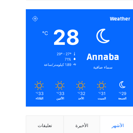
Weather
28
℃
Annaba
29º - 27º
71%
1.89 كيلومتر/ساعة
سماء صافية
33
33
32
31
29
℃
℃
℃
℃
℃
الجمعة
السبت
الأحد
الأثنين
الثلاثاء
الأشهر
الأخيرة
تعليقات