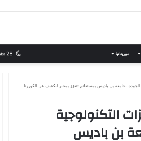
ـ” المسابقة الجهوية لنوادي الفنون التشكيلية بالمؤسسات الثقافية”
28
موريتانيا
aba
ة الجودة…جامعة بن باديس بمستغانم تتعزز بمخبر للكشف عن الكورونا
ات التكنولوجية
عة بن باديس