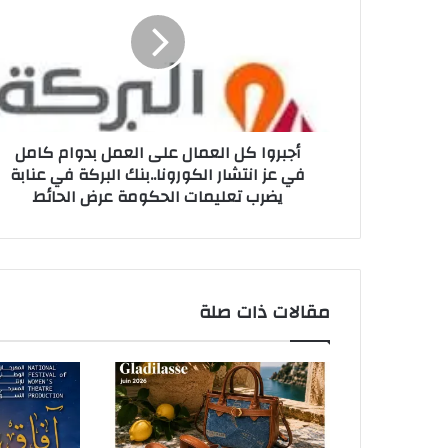
إ
ل
ك
ت
ر
و
ن
أجبروا كل العمال على العمل بدوام كامل
ي
في عز انتشار الكورونا..بنك البركة في عنابة
يضرب تعليمات الحكومة عرض الحائط
مقالات ذات صلة