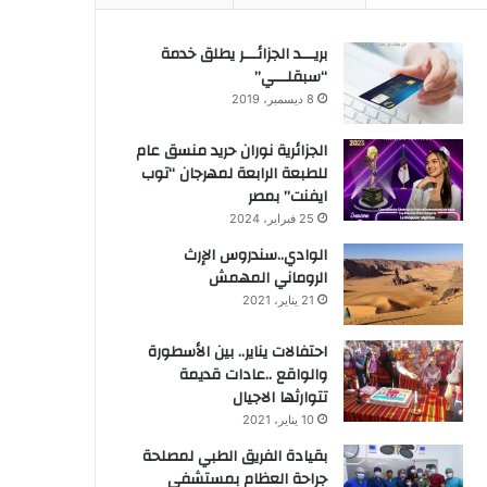
بريـــد الجزائـــر يطلق خدمة
“سبقلـــي”
8 ديسمبر، 2019
الجزائرية نوران حريد منسق عام
للطبعة الرابعة لمهرجان “توب
ايفنت” بمصر
25 فبراير، 2024
الوادي..سندروس الإرث
الروماني المهمش
21 يناير، 2021
احتفالات يناير.. بين الأسطورة
والواقع ..عادات قديمة
تتوارثها الاجيال
10 يناير، 2021
بقيادة الفريق الطبي لمصلحة
جراحة العظام بمستشفى