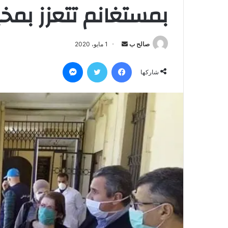
بمستغانم تتعزز بمخ
صالح ب
أ
1 مايو، 2020
ر
فيسبوك
تويتر
ماسنجر
س
شاركها
ل
ب
ر
ي
د
ا
إ
ل
ك
ت
ر
و
ن