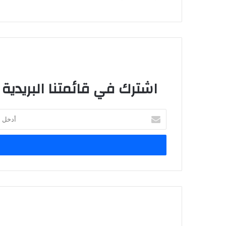
اشترك في قائمتنا البريدية
أ
د
خ
ل
ب
ر
ي
د
ك
ا
ل