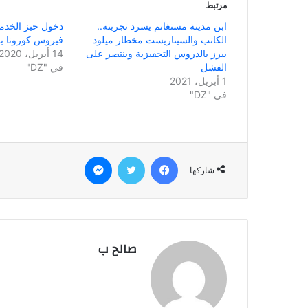
مرتبط
ابن مدينة مستغانم يسرد تجربته..
دخول حيز الخدمة
الكاتب والسيناريست مخطار ميلود
فيروس كورونا بع
يبرز بالدروس التحفيزية وينتصر على
14 أبريل، 2020
الفشل
في "DZ"
1 أبريل، 2021
في "DZ"
فيسبوك
تويتر
ماسنجر
شاركها
صالح ب