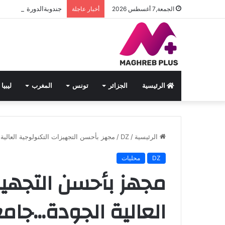
جندوبةالدورة السادسة ل
الجمعة,7 أغسطس 2026
أخبار عاجلة
الرئيسية
الجزائر
تونس
المغرب
ليبيا
الرئيسية
/
DZ
/
مجهز بأحسن التجهيزات التكنولوجية العالي
DZ
محليات
مجهز بأحسن التجهيز
العالية الجودة…جام