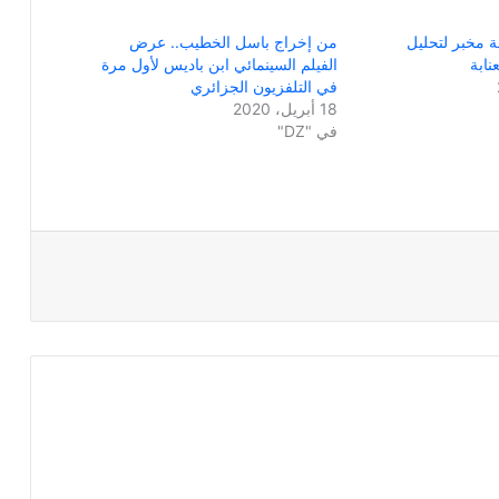
 مخبر لتحليل
من إخراج باسل الخطيب.. عرض
نابة
الفيلم السينمائي ابن باديس لأول مرة
في التلفزيون الجزائري
18 أبريل، 2020
في "DZ"