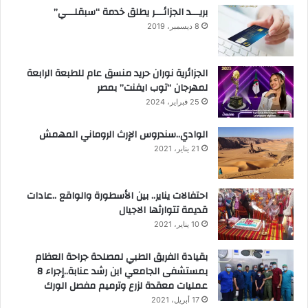
بريـــد الجزائـــر يطلق خدمة “سبقلـــي”
8 ديسمبر، 2019
الجزائرية نوران حريد منسق عام للطبعة الرابعة
لمهرجان “توب ايفنت” بمصر
25 فبراير، 2024
الوادي..سندروس الإرث الروماني المهمش
21 يناير، 2021
احتفالات يناير.. بين الأسطورة والواقع ..عادات
قديمة تتوارثها الاجيال
10 يناير، 2021
بقيادة الفريق الطبي لمصلحة جراحة العظام
بمستشفى الجامعي ابن رشد عنابة..إجراء 8
عمليات معقدة لزرع وترميم مفصل الورك
17 أبريل، 2021