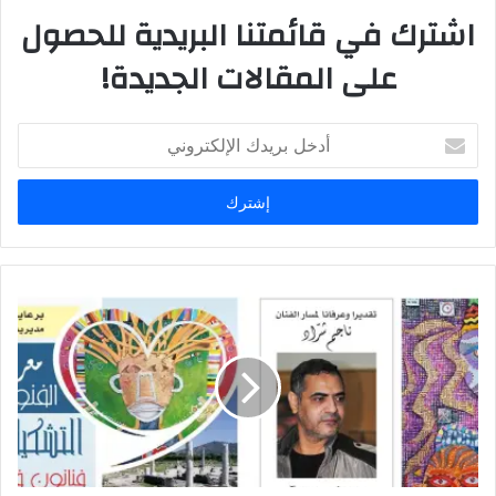
اشترك في قائمتنا البريدية للحصول
على المقالات الجديدة!
أ
د
خ
ل
ب
ر
ي
د
ك
ا
ل
إ
ل
ك
ت
ر