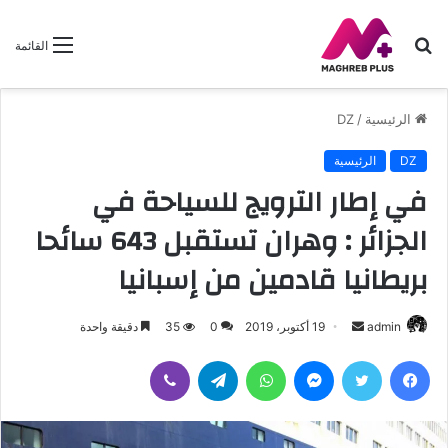
بحث
القائمة
عن
الرئيسية
/
DZ
DZ
الرئيسية
في إطار الترويج للسياحة في
الجزائر : وهران تستقبل 643 سائحا
بريطانيا قادمين من إسبانيا
admin
أ
19 أكتوبر، 2019
0
35
دقيقة واحدة
ر
فيسبوك
تويتر
ماسنجر
واتساب
تيلقرام
ڤايبر
س
ل
ب
ر