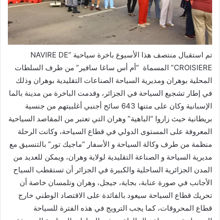
تم استقبال منتصف هذا الأسبوع باخرة سياحية “NAVIRE DE
CROISIERE” المسماة “أم أس ساغا سافير” من طرف السلطات
المحلية بوهران ومديرية السياحة الصناعات التقليدية بوهران وذلك
في إطار تشجيع السياحة في الجزائر، وقدمت الباخرة من مدينة بالما
الإسبانية وكان على متنها 643 سائح أجنبي أغلبيتهم من جنسية
بريطانية حيث زاروا “الباهية” وهران التي تعتبر من المقاصد السياحية
المعروفة على المستوى الدولي في قطاع السياحة، وكانت الرحلة
منظمة من طرف وكالة السياحة و الأسفار “ماجيك تور” بالتنسيق مع
مديرية السياحة و الصناعة التقليدية لولاية وهران، ويمكن للعديد من
المدن الجزائرية الساحلية والكبيرة في الجزائر أن تستقطب السياح
الأجانب في صورة عنابة، بجاية، جيجل، وهران وتلمسان خاصة أن
تحريك قطاع السياحة سيعود بالفائدة على الاقتصاد الوطني خارج
قطاع المحروقات، كما يجب الترويج في هذه الفترة للسياحة