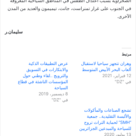
الصحراوية بسبب اعتدال الطقس في المناطق السياحية المعروفة
في الجنوب على غرار تمنراست، جانت، تيميمون والعديد من المدن
الآخرى.
سليمان.ر
مرتبط
وهران تتجهز سياحيا لاستقبال
عرض التطبيقات الذكية
ألعاب البحر الأبيض المتوسط
والابتكارات في التسويق
12 فبراير، 2021
والترويج ..لقاء وطني حول
في "DZ"
المؤسسات الناشئة في قطاع
السياحة
8 ديسمبر، 2019
في "DZ"
تشجع الصناعات والمأكولات
والألبسة التقليدية.. جمعية
“SMH” لحماية التراث تروج
للسياحة والمبدعين الجزائريين
13 يوليو، 2020