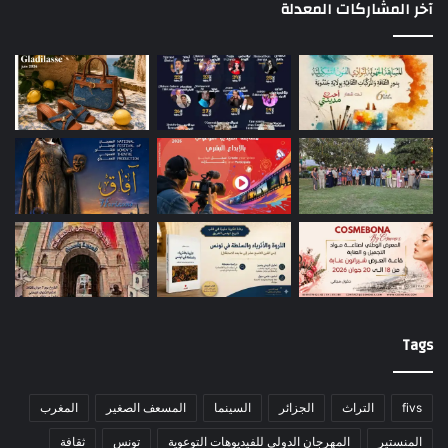
آخر المشاركات المعدلة
Tags
fivs
التراث
الجزائر
السينما
المسعف الصغير
المغرب
المنستير
المهرجان الدولي للفيديوهات التوعوية
تونس
ثقافة