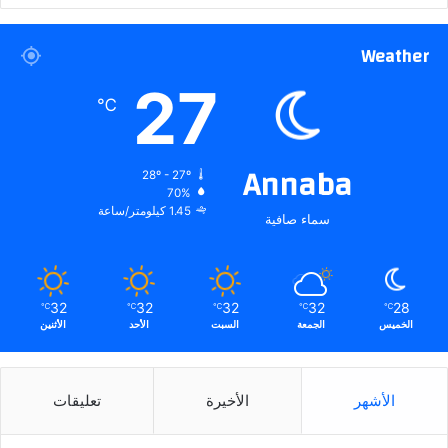
Weather
27
℃
Annaba
28º - 27º
70%
1.45 كيلومتر/ساعة
سماء صافية
32
32
32
32
28
℃
℃
℃
℃
℃
الخميس
الجمعة
السبت
الأحد
الأثنين
الأشهر
الأخيرة
تعليقات