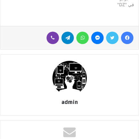
في "DZ"
فيسبوك
تويتر
ماسنجر
واتساب
تيلقرام
ڤايبر
admin