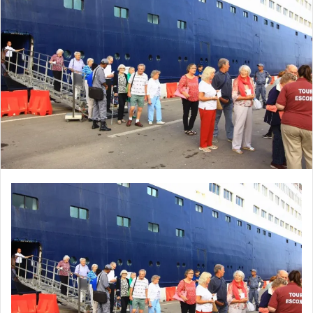
ي
د
ا
إ
ل
ك
ت
ر
و
ن
ي
ا