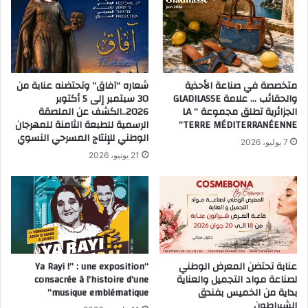
متخصصة في صناعة الأحذية
شعاره “آفاق” وتحتضنه عنابة من
والحقائب … علامة GLADILASSE
30 سبتمبر إلى 5 أكتوبر
الجزائرية تطلق مجموعة ” LA
2026..الكشف عن الملصقة
TERRE MÉDITERRANÉENNE”
الرسمية للطبعة الثامنة للمهرجان
الوطني للإنتاج المسرحي النسوي
7 يوليو، 2026
21 يونيو، 2026
عنابة تحتضن المعرض الوطني
“Ya Rayi !” : une exposition
لصناعة مواد التجميل والعناية
consacrée à l’histoire d’une
بداية من الخميس بفندق
musique emblématique”
الشيراطون