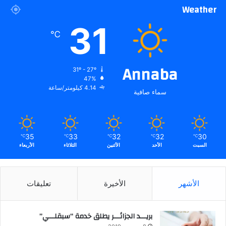
Weather
31
℃
Annaba
31º - 27º
47%
4.14 كيلومتر/ساعة
سماء صافية
35
33
32
32
30
℃
℃
℃
℃
℃
السبت
الأحد
الأثنين
الثلاثاء
الأربعاء
الأشهر
الأخيرة
تعليقات
بريـــد الجزائـــر يطلق خدمة “سبقلـــي”