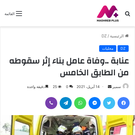
بحث
القائمة
عن
الرئيسية
/
DZ
DZ
محليات
عنابة ..وفاة عامل بناء إثر سقوطه
من الطابق الخامس
أرسل
سمير
14 أبريل، 2021
0
25
دقيقة واحدة
بريدا
فيسبوك
تويتر
ماسنجر
واتساب
تيلقرام
ڤايبر
إلكترونيا