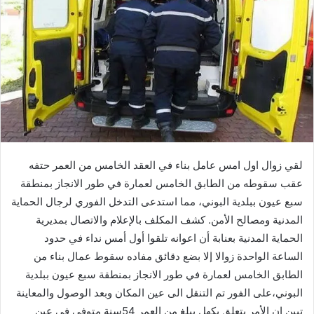
لقي زوال اول امس عامل بناء في العقد الخامس من العمر حتفه
عقب سقوطه من الطابق الخامس لعمارة في طور الانجاز بمنطقة
سبع عيون ببلدية البوني، مما استدعى التدخل الفوري لرجال الحماية
المدنية ومصالح الأمن. كشف المكلف بالإعلام والاتصال بمديرية
الحماية المدنية بعنابة أن اعوانه تلقوا أول أمس نداء في حدود
الساعة الواحدة زوالا إلا بضع دقائق مفاده سقوط عمال بناء من
الطابق الخامس لعمارة في طور الانجاز بمنطقة سبع عيون ببلدية
البوني،على الفور تم التنقل الى عين المكان وبعد الوصول والمعاينة
تبين ان الأمر يتعلق بكهل يبلغ من العمر 54سنة متوفي في عين