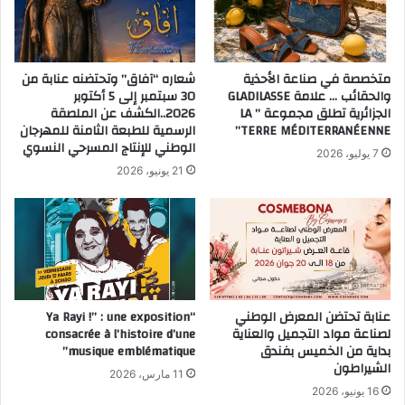
متخصصة في صناعة الأحذية
شعاره “آفاق” وتحتضنه عنابة من
والحقائب … علامة GLADILASSE
30 سبتمبر إلى 5 أكتوبر
الجزائرية تطلق مجموعة ” LA
2026..الكشف عن الملصقة
TERRE MÉDITERRANÉENNE”
الرسمية للطبعة الثامنة للمهرجان
الوطني للإنتاج المسرحي النسوي
7 يوليو، 2026
21 يونيو، 2026
عنابة تحتضن المعرض الوطني
“Ya Rayi !” : une exposition
لصناعة مواد التجميل والعناية
consacrée à l’histoire d’une
بداية من الخميس بفندق
musique emblématique”
الشيراطون
11 مارس، 2026
16 يونيو، 2026