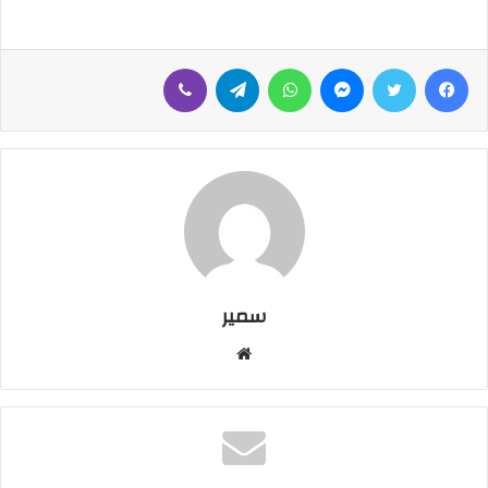
فيسبوك
تويتر
ماسنجر
واتساب
تيلقرام
ڤايبر
سمير
موقع
الويب