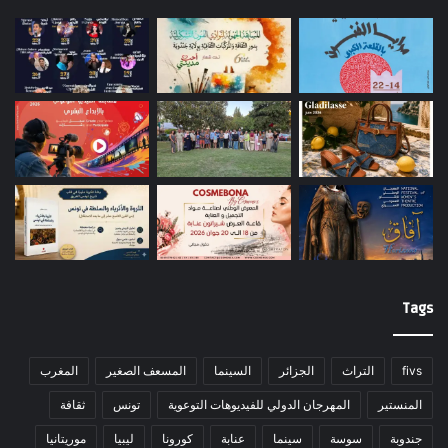
Tags
fivs
التراث
الجزائر
السينما
المسعف الصغير
المغرب
المنستير
المهرجان الدولي للفيديوهات التوعوية
تونس
ثقافة
جندوبة
سوسة
سينما
عنابة
كورونا
ليبيا
موريتانيا