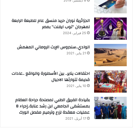
8 ديسمبر، 2019
الجزائرية نوران حريد منسق عام للطبعة الرابعة
لمهرجان “توب ايفنت” بمصر
25 فبراير، 2024
الوادي..سندروس الإرث الروماني المهمش
21 يناير، 2021
احتفالات يناير.. بين الأسطورة والواقع ..عادات
قديمة تتوارثها الاجيال
10 يناير، 2021
بقيادة الفريق الطبي لمصلحة جراحة العظام
بمستشفى الجامعي ابن رشد عنابة..إجراء 8
عمليات معقدة لزرع وترميم مفصل الورك
17 أبريل، 2021