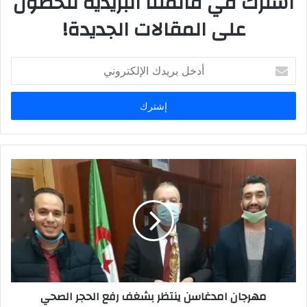
اشترك في قائمتنا البريدية للحصول
على المقالات الجديدة!
أ
د
خ
ل
ب
ر
ي
د
ك
ا
ل
إ
ل
ك
ت
ر
مهرجان امدغاسن ينتظر بشغف رفع الحجر الصحي
و