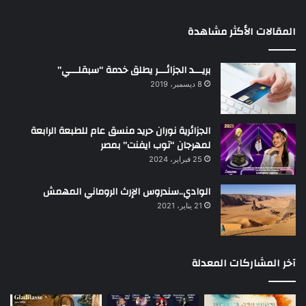
المقالات الأكثر مشاهدة
بريـــد الجزائـــر يطلق خدمة “سبقلـــي”
8 ديسمبر، 2019
الجزائرية نوران حريد منسق عام للطبعة الرابعة
لمهرجان “توب ايفنت” بمصر
25 فبراير، 2024
الوادي..سندروس الإرث الروماني المهمش
21 يناير، 2021
آخر المشاركات المعدلة