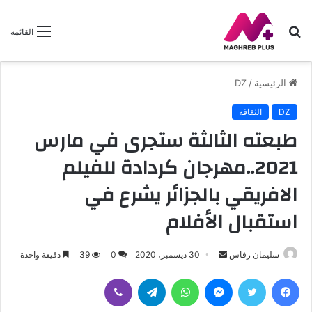
بحث
القائمة
عن
الرئيسية
/
DZ
DZ
الثقافة
طبعته الثالثة ستجرى في مارس
2021..مهرجان كردادة للفيلم
الافريقي بالجزائر يشرع في
استقبال الأفلام
سليمان رفاس
أ
30 ديسمبر، 2020
0
39
دقيقة واحدة
ر
فيسبوك
تويتر
ماسنجر
واتساب
تيلقرام
ڤايبر
س
ل