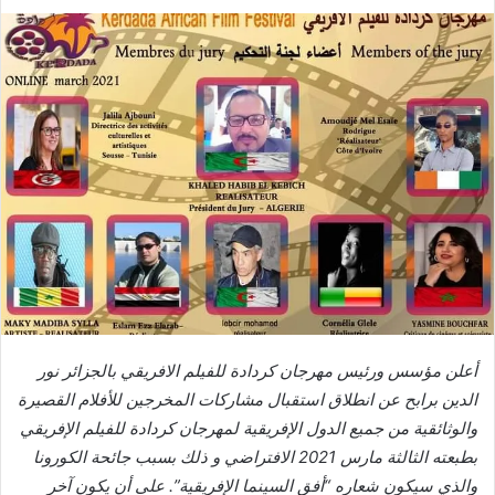
ب
ر
ي
د
ا
إ
ل
ك
ت
ر
و
ن
ي
ا
أعلن مؤسس ورئيس مهرجان كردادة للفيلم الافريقي بالجزائر نور
الدين برابح عن انطلاق استقبال مشاركات المخرجين للأفلام القصيرة
والوثائقية من جميع الدول الإفريقية لمهرجان كردادة للفيلم الإفريقي
بطبعته الثالثة مارس 2021 الافتراضي و ذلك بسبب جائحة الكورونا
والذي سيكون شعاره “أفق السينما الإفريقية”. على أن يكون آخر