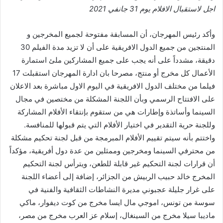
اجل لاستقبال الافلام يوم 31 جانفي 2021
وأكد رئيس المهرجان، أن المسابقة مفتوحة لجميع المخرجين و
المنتجين من جميع الدول الافريقية على أن لا تزيد مدة الفيلم 30
دقيقة، مشدداً على أنه يجب على جميع المشاركين ملئ استمارة
الأعمال كل مخرج أو منتج، مصرحا بان ادارة المهرجان استقبلت 17
فيلما من مختلف الدول الافريقية في اليوم الاول مباشرة بعد الاعلان
على الافتتاح الرسمي وبأن اللجنة المشكلة من مختصين في مجال
السينما وأساتذة وإطارات هي من ستقوم بإنتقاء الأفلام المشاركة
وللجنة حرية التقدير في اختيار الأفلام التي يتم قبولها للمنافسة.
واختتم بأنه سيتم تقييم الأفلام المبرمجة من قبل لجنة تحكيم مشكلة
من محترفي السينما ومخرجين وممثلين من عدة دول أفريقية، مؤكداً
أن قرارات لجنة التحكيم غير قابلة للطعن، ويترأس لجنة التحكيم
المخرج خالد حبيب الربيش من الجزائر، إضافة إلى أعضاء اللجنة
على غرار جليلة عجبوني مديرة النشاطات الثقافية والفنية في
سوسة من تونس، اموجي مال ايسا مخرج من كوت ديفوار، ماكي
ماديبا سيلا مخرج من السينغال، إسلام عز العرب مخرج من مصر،