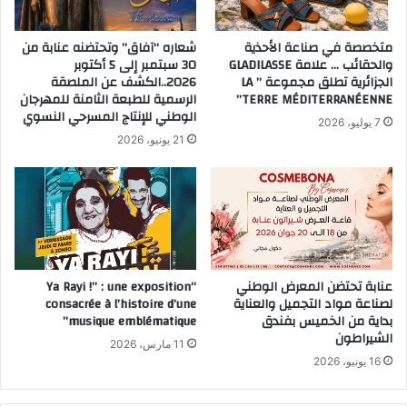
متخصصة في صناعة الأحذية
شعاره “آفاق” وتحتضنه عنابة من
والحقائب … علامة GLADILASSE
30 سبتمبر إلى 5 أكتوبر
الجزائرية تطلق مجموعة ” LA
2026..الكشف عن الملصقة
TERRE MÉDITERRANÉENNE”
الرسمية للطبعة الثامنة للمهرجان
الوطني للإنتاج المسرحي النسوي
7 يوليو، 2026
21 يونيو، 2026
عنابة تحتضن المعرض الوطني
“Ya Rayi !” : une exposition
لصناعة مواد التجميل والعناية
consacrée à l’histoire d’une
بداية من الخميس بفندق
musique emblématique”
الشيراطون
11 مارس، 2026
16 يونيو، 2026