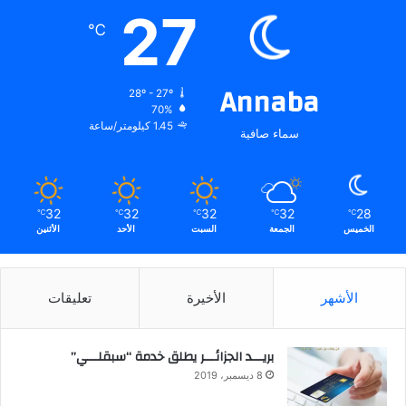
27
℃
Annaba
28º - 27º
70%
1.45 كيلومتر/ساعة
سماء صافية
32
32
32
32
28
℃
℃
℃
℃
℃
الخميس
الجمعة
السبت
الأحد
الأثنين
الأشهر
الأخيرة
تعليقات
بريـــد الجزائـــر يطلق خدمة “سبقلـــي”
8 ديسمبر، 2019