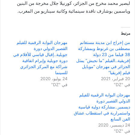
لبصير محمد مخرج من الجزائر، كورنيلا جلال مخرجة من البنين
وياسمين بوشارف ناقدة سينمائية وكاتبة سيناريو من المغرب.
مرتبط
من إخراج ابن مدينة مستغانم
مهرجان البوابة الرقمية للفيلم
مصطفى بن غرنوط وبمشاركة
القصير الدولي دورة
38 فيلما من 23 دولة
جويلية..إقبال قياسي للأفلام في
إفريقية..الفيلم “ما نجيش” يمثل
دورة جويلية وإبرام اتفاقية
الجزائر في مهرجان “موبايل
شراكة مع المركز الجزائري
فيلم إفريقيا”
للسينما
20 فبراير، 2021
24 يوليو، 2020
في "DZ"
في "DZ"
مهرجان البوابة الرقمية للفيلم
الدولي القصير دورة
ديسمبر..مشاركة دولية قياسية
واستمرارية في استقطاب عشاق
الفن السابع
24 ديسمبر، 2020
في "DZ"