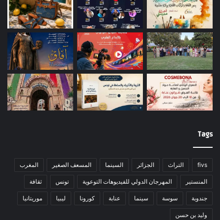
Tags
fivs
التراث
الجزائر
السينما
المسعف الصغير
المغرب
المنستير
المهرجان الدولي للفيديوهات التوعوية
تونس
ثقافة
جندوبة
سوسة
سينما
عنابة
كورونا
ليبيا
موريتانيا
وليد بن حسن