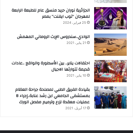
الجزائرية نوران حريد منسق عام للطبعة الرابعة
لمهرجان “توب ايفنت” بمصر
25 فبراير، 2024
الوادي..سندروس الإرث الروماني المهمش
21 يناير، 2021
احتفالات يناير.. بين الأسطورة والواقع ..عادات
قديمة تتوارثها الاجيال
10 يناير، 2021
بقيادة الفريق الطبي لمصلحة جراحة العظام
بمستشفى الجامعي ابن رشد عنابة..إجراء 8
عمليات معقدة لزرع وترميم مفصل الورك
17 أبريل، 2021