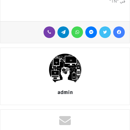
في "TN"
فيسبوك
تويتر
ماسنجر
واتساب
تيلقرام
ڤايبر
admin