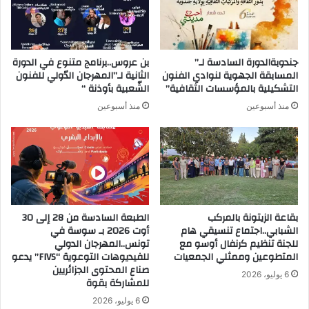
جندوبةالدورة السادسة لـ”
بن عروس..برنامج متنوع في الدورة
المسابقة الجهوية لنوادي الفنون
الثانية لـ”المهرجان الدّولي للفنون
التشكيلية بالمؤسسات الثقافية”
الشّعبية بأوذنة “
منذ أسبوعين
منذ أسبوعين
بقاعة الزيتونة بالمركب
الطبعة السادسة من 28 إلى 30
الشبابي..اجتماع تنسيقي هام
أوت 2026 بـ سوسة في
للجنة تنظيم كرنفال أوسو مع
تونس..المهرجان الدولي
المتطوعين وممثلي الجمعيات
للفيديوهات التوعوية “FIVS” يدعو
صناع المحتوى الجزائريين
6 يوليو، 2026
للمشاركة بقوة
6 يوليو، 2026