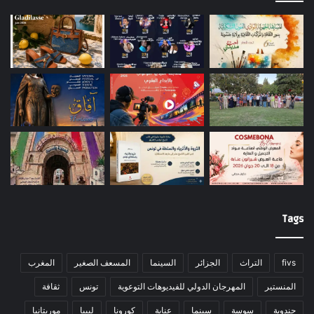
Tags
fivs
التراث
الجزائر
السينما
المسعف الصغير
المغرب
المنستير
المهرجان الدولي للفيديوهات التوعوية
تونس
ثقافة
جندوبة
سوسة
سينما
عنابة
كورونا
ليبيا
موريتانيا