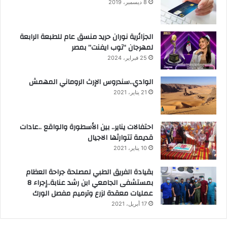
8 ديسمبر، 2019
الجزائرية نوران حريد منسق عام للطبعة الرابعة
لمهرجان “توب ايفنت” بمصر
25 فبراير، 2024
الوادي..سندروس الإرث الروماني المهمش
21 يناير، 2021
احتفالات يناير.. بين الأسطورة والواقع ..عادات
قديمة تتوارثها الاجيال
10 يناير، 2021
بقيادة الفريق الطبي لمصلحة جراحة العظام
بمستشفى الجامعي ابن رشد عنابة..إجراء 8
عمليات معقدة لزرع وترميم مفصل الورك
17 أبريل، 2021