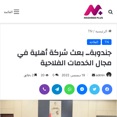
بحث
القائمة
عن
الرئيسية
/
TN
TN
الفلاحة
جندوبة… بعث شركة أهلية في
مجال الخدمات الفلاحية
أرسل
admin
19 ديسمبر، 2022
0
20
2 دقائق
بريدا
فيسبوك
تويتر
ماسنجر
واتساب
تيلقرام
ڤايبر
إلكترونيا