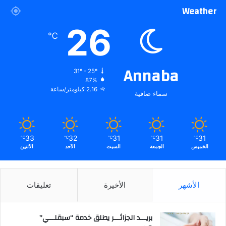
Weather
26
℃
Annaba
31º - 25º
87%
2.16 كيلومتر/ساعة
سماء صافية
33
32
31
31
31
℃
℃
℃
℃
℃
الخميس
الجمعة
السبت
الأحد
الأثنين
الأشهر
الأخيرة
تعليقات
بريـــد الجزائـــر يطلق خدمة “سبقلـــي”