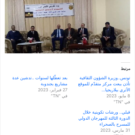
مرتبط
تونس..وزيرة الشؤون الثقافية
بعد تعطّلها لسنوات ..تدشين عدة
تأذن ببعث مركز متقدّم للموقع
مشاريع بجندوبة
الأثري ببلاريجيا…
27 فبراير، 2023
8 مايو، 2023
في "TN"
في "TN"
قبلي.. ورشات تكوينية خلال
الدورة الثالثة للمهرجان الدولي
للمسرح بالصحراء
31 مارس، 2023