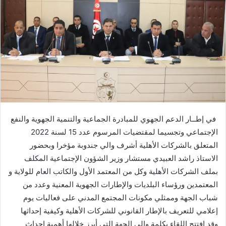
في إطــار الدعم الجهوي للمبادرة الجماعية والتنمية الجهوية والنفع
الإجتماعي وتجسيما لمقتضيات المرسوم عدد 15 لسنة 2022
المتعلق بالشركات الأهلية أشرف والي جندوبة مؤخرا وبحضور
الاستاذ راشد العبيدي مستشار وزير الشؤون الإجتماعية المكلف
بملف الشركات الأهلية وكل من المعتمد الأول والكاتب العام للولاية و
المعتمدين ورؤساء البلديات والإطارات الجهوية المعنية وعدد من
شباب الجهة وممثلي مكونات المجتمع المدني على فعاليات يوم
إعلامي للتعريف بالإطار القانوني للشركات الأهلية وكيفية إحداثها
وقد افتتح اللقاء بكلمة والي الجهة التي أبرز خلالها أهمية إحداث