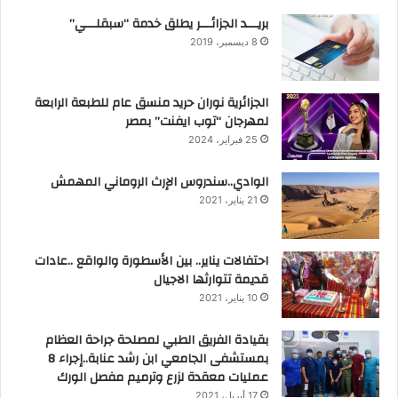
بريـــد الجزائـــر يطلق خدمة “سبقلـــي”
8 ديسمبر، 2019
الجزائرية نوران حريد منسق عام للطبعة الرابعة
لمهرجان “توب ايفنت” بمصر
25 فبراير، 2024
الوادي..سندروس الإرث الروماني المهمش
21 يناير، 2021
احتفالات يناير.. بين الأسطورة والواقع ..عادات
قديمة تتوارثها الاجيال
10 يناير، 2021
بقيادة الفريق الطبي لمصلحة جراحة العظام
بمستشفى الجامعي ابن رشد عنابة..إجراء 8
عمليات معقدة لزرع وترميم مفصل الورك
17 أبريل، 2021