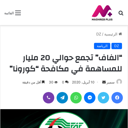
بحث
القائمة
عن
الرئيسية
/
DZ
DZ
الرياضة
“الفاف” تجمع حوالي 20 مليار
للمساهمة في مكافحة “كورونا”
سمير
أ
10 أبريل، 2020
0
30
أقل من دقيقة
ر
فيسبوك
تويتر
ماسنجر
واتساب
تيلقرام
ڤايبر
س
ل
ب
ر
ي