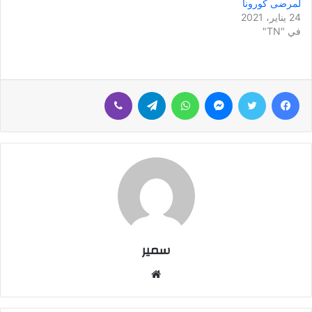
لمرضى كورونا
24 يناير، 2021
في "TN"
فيسبوك
تويتر
ماسنجر
واتساب
تيلقرام
ڤايبر
سمير
م
و
ق