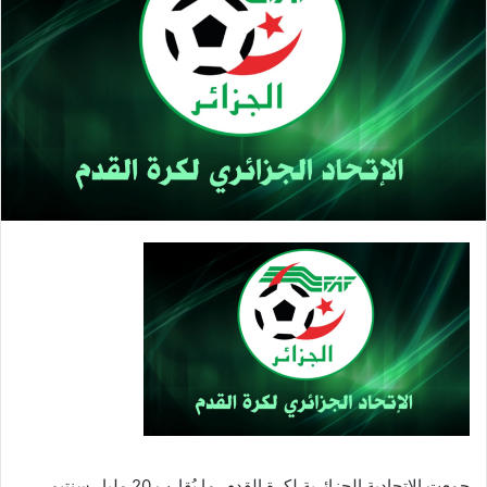
د
ا
إ
ل
ك
ت
ر
و
ن
ي
ا
جمعت الإتحادية الجزائرية لكرة القدم، ما يُقارب 20 مليار سنتيم،