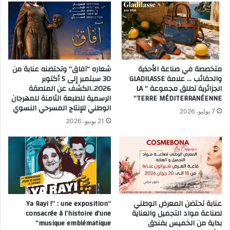
متخصصة في صناعة الأحذية
شعاره “آفاق” وتحتضنه عنابة من
والحقائب … علامة GLADILASSE
30 سبتمبر إلى 5 أكتوبر
الجزائرية تطلق مجموعة ” LA
2026..الكشف عن الملصقة
TERRE MÉDITERRANÉENNE”
الرسمية للطبعة الثامنة للمهرجان
الوطني للإنتاج المسرحي النسوي
7 يوليو، 2026
21 يونيو، 2026
عنابة تحتضن المعرض الوطني
“Ya Rayi !” : une exposition
لصناعة مواد التجميل والعناية
consacrée à l’histoire d’une
بداية من الخميس بفندق
musique emblématique”