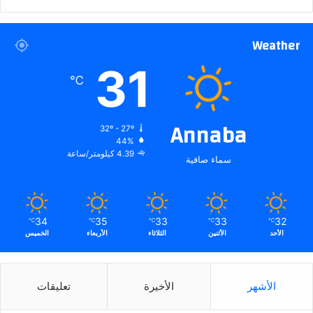
Weather
31
℃
Annaba
32º - 27º
44%
4.39 كيلومتر/ساعة
سماء صافية
34
35
33
33
32
℃
℃
℃
℃
℃
الأحد
الأثنين
الثلاثاء
الأربعاء
الخميس
الأشهر
الأخيرة
تعليقات