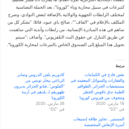
كتبرعات في سبيل محاربة وباء “كورونا”، بعد الحملة التضامنية
لمختلف الرابطات الجهوية والولائية بالإضافة لبعض النوادي، وصرح
المكلف بالإعلام في “الفاف””، صالح باي عبود، قائلا: “نشكر كل من
ساهم في هذه المبادرة الإنسانية، من رابطات وأندية التي ساهمت
عن طريق التنازل عن حقوق البث التلفزيوني”. وأضاف :”سيتم
تحويل هذا المبلغ إلى الصندوق الخاص بالتبرعات لمحاربة الكورونا”.
مرتبط
نقص فادح في الكمامات
كادوريم يلقن الدروس وصابر
والقفازات والسوائل المعقمة في
الرباعي يبخل تونس من
مستشفيات الجزائر..الطواقم
“الفلوس”..فنانو الجزائر يديرون
الطبية تدق ناقوس الخطر
ظهورهم لـ بلدهم في أزمة
وتتخوف من فيروس كورونا
الكورونا
16 مارس، 2020
26 مارس، 2020
في "DZ"
في "DZ"
المنستير.. تجاوز طاقة إستيعاب
أسرة الإنعاش المخصصة