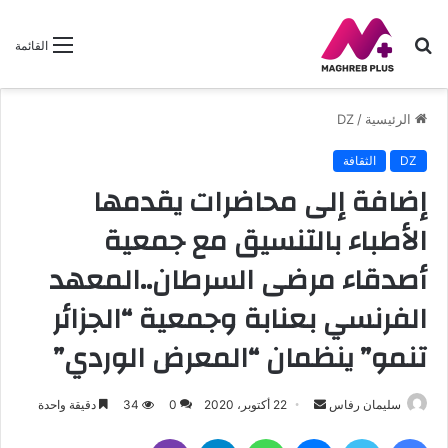
بحث
القائمة
عن
الرئيسية
/
DZ
DZ
الثقافة
إضافة إلى محاضرات يقدمها
الأطباء بالتنسيق مع جمعية
أصدقاء مرضى السرطان..المعهد
الفرنسي بعنابة وجمعية “الجزائر
تنمو” ينظمان “المعرض الوردي”
أرسل
سليمان رفاس
22 أكتوبر، 2020
0
34
دقيقة واحدة
بريدا
فيسبوك
تويتر
ماسنجر
واتساب
تيلقرام
ڤايبر