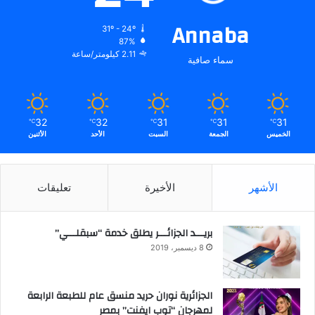
Annaba
31º - 24º
87%
2.11 كيلومتر/ساعة
سماء صافية
32
32
31
31
31
℃
℃
℃
℃
℃
الخميس
الجمعة
السبت
الأحد
الأثنين
الأشهر
الأخيرة
تعليقات
بريـــد الجزائـــر يطلق خدمة “سبقلـــي”
8 ديسمبر، 2019
الجزائرية نوران حريد منسق عام للطبعة الرابعة
لمهرجان “توب ايفنت” بمصر