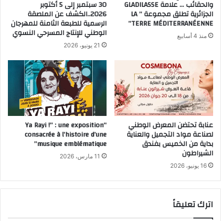
والحقائب … علامة GLADILASSE
30 سبتمبر إلى 5 أكتوبر
الجزائرية تطلق مجموعة ” LA
2026..الكشف عن الملصقة
TERRE MÉDITERRANÉENNE”
الرسمية للطبعة الثامنة للمهرجان
الوطني للإنتاج المسرحي النسوي
منذ 4 أسابيع
21 يونيو، 2026
عنابة تحتضن المعرض الوطني
“Ya Rayi !” : une exposition
لصناعة مواد التجميل والعناية
consacrée à l’histoire d’une
بداية من الخميس بفندق
musique emblématique”
الشيراطون
11 مارس، 2026
16 يونيو، 2026
اترك تعليقاً