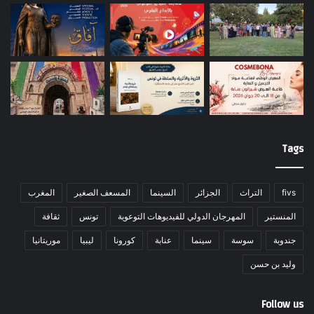
Tags
fivs
التراث
الجزائر
السينما
المسعف الصغير
المغرب
المنستير
المهرجان الدولي للفيديوهات التوعوية
تونس
ثقافة
جندوبة
سوسة
سينما
عنابة
كورونا
ليبيا
موريتانيا
وليد بن حسن
Follow us