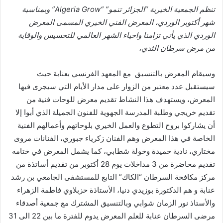
تنظم الجمعية الخيرية “الجزائر تنمو” “Algeria Grow” وبمناسبة
شهر أكتوبر الوردي، المعرض الفني الخيري المسمى المعرض
الوردي الذي يأتي تزامنا واحياء الشهر العالمي للتحسيس والوقاية
من مرض سرطان الثدي،
وسيقام المعرض بالتنسيق مع المعهد الفرنسي بعنابة حيث
سيستقبل عدد معتبر من الزوار على مدار الأيام التي سيجرى فيها
المعرض، ويستهدف هذا النشاط تقديم معرض للوحات فنية من
تقديم خريجي وطلبة المدرسة الجهوية للفنون الجميلة الذي أبوا إلا
أن يشاركوا بروح التطوع والعمل الخيري بلوحاتهم وأعمالهم الفنية
الخاصة في هذا المعرض وهم الفنان زكرياء جبوري، الفنانات مروى
مختاري، نادية حميدة وخولة شطابي، كما يشمل المعرض في ختامه
تقديم محاضرة من 3 مداخلات يوم 28 أكتوبر من تقديم أساتذة من
مركز مكافحة السرطان “الكاك” التابع للمستشفى الجامعي بن رشد
عنابة و هم الدكتورة بوزيدي دنيا، الأستاذة حزبلاوي فاطمة الزهراء
والأستاذ نور الزمان شوابي وبالتنسيق المشترك مع جمعية أصدقاء
مرضى السرطان عنابة للعلم المعرض يدوم للفترة ما بين 22 الى 31