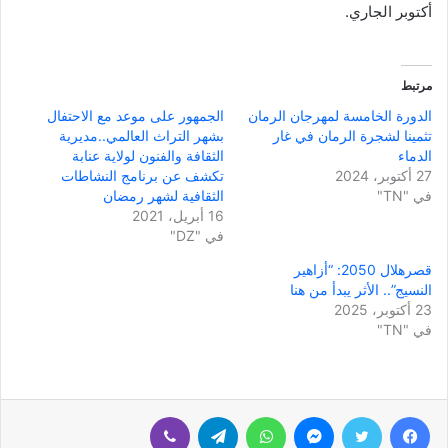
أكتوبر الجاري.
مرتبط
الدورة الخامسة لمهرجان الرمان
الجمهور على موعد مع الاحتفال
تثمينا لشجرة الرمان في غار
بشهر التراث العالمي..مديرية
الدماء
الثقافة والفنون لولاية عنابة
27 أكتوبر، 2024
تكشف عن برنامج النشاطات
في "TN"
الثقافية لشهر رمضان
16 أبريل، 2021
في "DZ"
قصرهلال 2050: “أزاهير
النسيج”.. الأثر يبدأ من هنا
23 أكتوبر، 2025
في "TN"
فيسبوك
تويتر
ماسنجر
واتساب
تيلقرام
ڤايبر