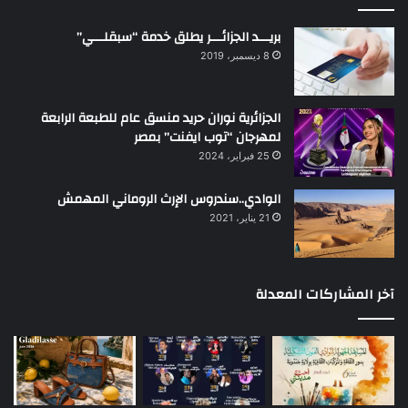
بريـــد الجزائـــر يطلق خدمة “سبقلـــي”
8 ديسمبر، 2019
الجزائرية نوران حريد منسق عام للطبعة الرابعة
لمهرجان “توب ايفنت” بمصر
25 فبراير، 2024
الوادي..سندروس الإرث الروماني المهمش
21 يناير، 2021
آخر المشاركات المعدلة