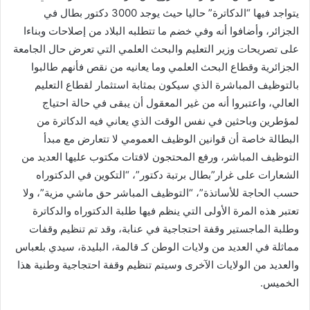
يتواجد فيها “الدكاترة” حاليا حيث يوجد 3000 دكتور بطال في
الجزائر، وأضافوا أنه وفي خضم ما تتطلبه البلاد من إصلاحات وبناءا
على تصريحات وزير التعليم والبحث العلمي التي تعرض حال الجامعة
الجزائرية وقطاع البحث العلمي وما يعانيه من نقص فأنهم طالبوا
بالتوظيف المباشرة الذي سيكون بمثابة استثمار لقطاع التعليم
العالي، واعتبروا أنه من غير المعقول أن يبقى في حالة احتياج
لمؤطرين وباحثين في نفس الوقت الذي يعاني فيه الدكاترة من
البطالة خاصة أن قوانين الوظيف العمومي لا تتعارض مع مبدأ
التوظيف المباشر، ورفع المحتجون لافتات مكتوب عليها العديد من
الشعارات على غرار”بطال برتبة دكتور”، “التكوين في الدكتوراه
حسب الحاجة للأساتذة”، “التوظيف المباشر حق ماشي مزية”، ولا
تعتبر هذه المرة الأولى التي ينظم فيها طلبة الدكتوراه والدكاترة
وطلبة الماجستير وقفة احتجاجية في عنابة، وقد تم تنظيم وقفات
مماثلة في العديد من ولايات الوطن كـ قالمة، البليدة، سيدي بلعباس
والعديد من الولايات الآخرى وسيتم تنظيم وقفة احتجاجية وطنية هذا
الخميس.