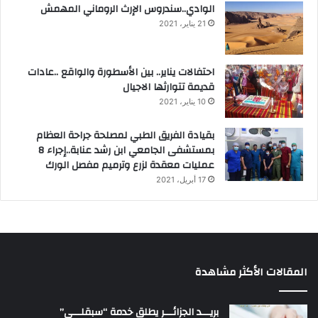
الوادي..سندروس الإرث الروماني المهمش
21 يناير، 2021
احتفالات يناير.. بين الأسطورة والواقع ..عادات
قديمة تتوارثها الاجيال
10 يناير، 2021
بقيادة الفريق الطبي لمصلحة جراحة العظام
بمستشفى الجامعي ابن رشد عنابة..إجراء 8
عمليات معقدة لزرع وترميم مفصل الورك
17 أبريل، 2021
المقالات الأكثر مشاهدة
بريـــد الجزائـــر يطلق خدمة “سبقلـــي”