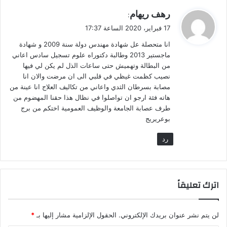
ي
رهف ريهام
:
ق
17 فبراير، 2020 الساعة 17:37
و
انا متحصلة عل شهادة مهندس دولة سنة 2009 و شهادة
ل
ماجستير 2013 وطالبة دكتوراه علوم تسجيل سادس اعاني
من البطالة وتهميش حتى ساعات الذل لم يكن لي فيها
نصيب كظمت غيظي في قلبي الى ان مرضت والان انا
مصابة بسرطان الثدي واعاني من تكاليف العلاج انا عينة من
هاته فئة ارجو ان تواصلوا في نظال هذا حقنا المهضوم من
طرف عصابة الجامعة والوظيف العمومية اختكم من برج
بوعريريج
رد
اترك تعليقاً
لن يتم نشر عنوان بريدك الإلكتروني.
الحقول الإلزامية مشار إليها بـ
*