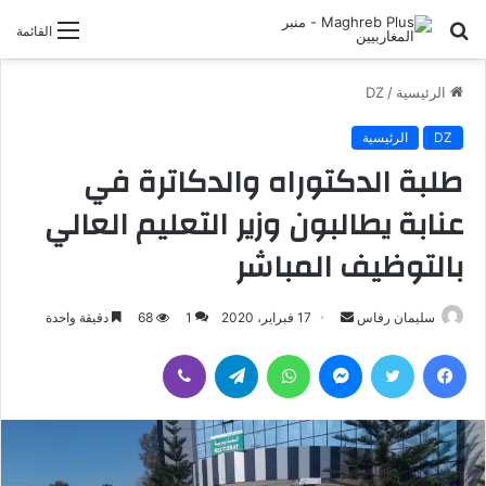
بحث
القائمة
عن
الرئيسية
/
DZ
DZ
الرئيسية
طلبة الدكتوراه والدكاترة في
عنابة يطالبون وزير التعليم العالي
بالتوظيف المباشر
سليمان رفاس
أ
17 فبراير، 2020
1
68
دقيقة واحدة
ر
فيسبوك
تويتر
ماسنجر
واتساب
تيلقرام
ڤايبر
س
ل
ب
ر
ي