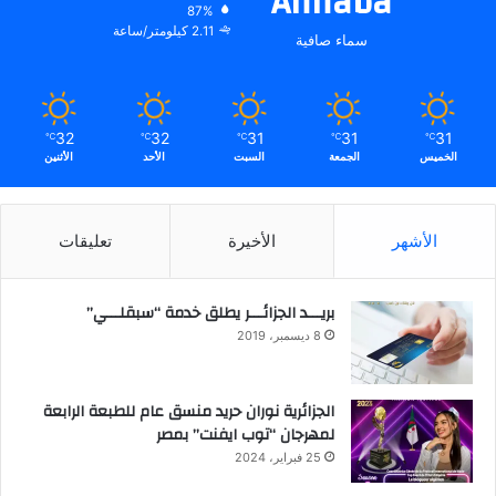
Annaba
87%
2.11 كيلومتر/ساعة
سماء صافية
32
32
31
31
31
℃
℃
℃
℃
℃
الخميس
الجمعة
السبت
الأحد
الأثنين
الأشهر
الأخيرة
تعليقات
بريـــد الجزائـــر يطلق خدمة “سبقلـــي”
8 ديسمبر، 2019
الجزائرية نوران حريد منسق عام للطبعة الرابعة
لمهرجان “توب ايفنت” بمصر
25 فبراير، 2024