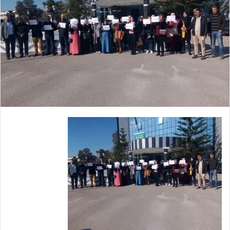
د
ا
إ
ل
ك
ت
ر
و
ن
ي
ا