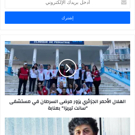
د
خ
ل
ب
ر
ي
د
ك
ا
ل
إ
ل
ك
ت
ر
الهلال الأحمر الجزائري يزور مرضى السرطان في مستشفى
و
"سانت تيريزا" بعنابة
ن
ي