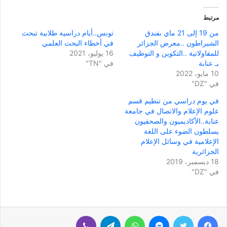
مرتبط
من 19 إلى 21 ماي بفندق
تونس..أيام دراسية طلابية تبحث
الشيراطون ..معرض الجزائر
في أخطاء البحث العلمي
للمقاولاتية ..التكوين و التوظيف
16 يوليو، 2021
بـ عنابة
في "TN"
10 مايو، 2022
في "DZ"
في يوم دراسي من تنظيم قسم
علوم الإعلام والاتصال في جامعة
عنابة..الأكاديميون والصحفيون
يسلطون الضوء على اللغة
الإعلامية في وسائل الإعلام
الجزائرية
18 ديسمبر، 2019
في "DZ"
فيسبوك
تويتر
ماسنجر
واتساب
تيلقرام
ڤايبر