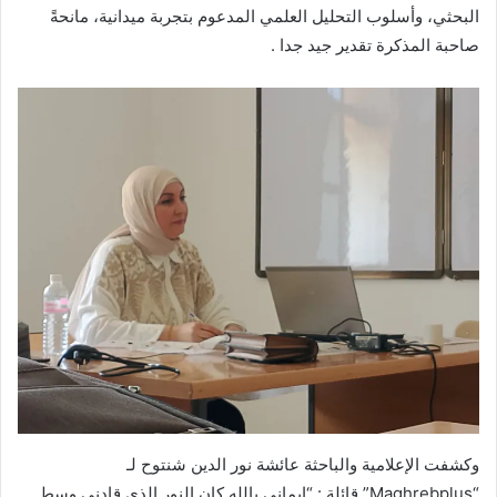
البحثي، وأسلوب التحليل العلمي المدعوم بتجربة ميدانية، مانحةً
صاحبة المذكرة تقدير جيد جدا .
وكشفت الإعلامية والباحثة عائشة نور الدين شنتوح لـ
“Maghrebplus” قائلة : “إيماني بالله كان النور الذي قادني وسط