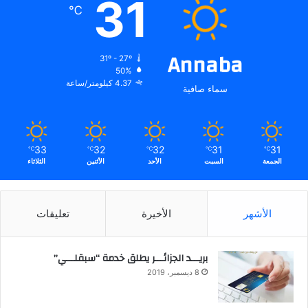
31
℃
Annaba
31º - 27º
50%
4.37 كيلومتر/ساعة
سماء صافية
33
32
32
31
31
℃
℃
℃
℃
℃
الجمعة
السبت
الأحد
الأثنين
الثلاثاء
الأشهر
الأخيرة
تعليقات
بريـــد الجزائـــر يطلق خدمة “سبقلـــي”
8 ديسمبر، 2019