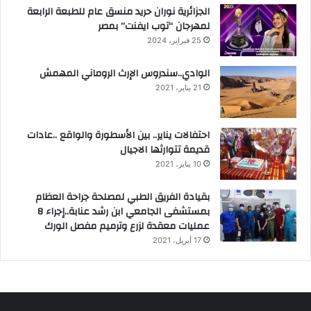
الجزائرية نوران حريد منسق عام للطبعة الرابعة
لمهرجان “توب ايفنت” بمصر
25 فبراير، 2024
الوادي..سندروس الإرث الروماني المهمش
21 يناير، 2021
احتفالات يناير.. بين الأسطورة والواقع ..عادات
قديمة تتوارثها الاجيال
10 يناير، 2021
بقيادة الفريق الطبي لمصلحة جراحة العظام
بمستشفى الجامعي ابن رشد عنابة..إجراء 8
عمليات معقدة لزرع وترميم مفصل الورك
17 أبريل، 2021