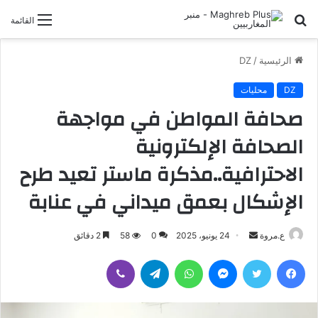
بحث
القائمة
عن
الرئيسية
/
DZ
DZ
محليات
صحافة المواطن في مواجهة
الصحافة الإلكترونية
الاحترافية..مذكرة ماستر تعيد طرح
الإشكال بعمق ميداني في عنابة
أرسل
ع.مروة
24 يونيو، 2025
0
58
2 دقائق
بريدا
فيسبوك
تويتر
ماسنجر
واتساب
تيلقرام
ڤايبر
إلكترونيا