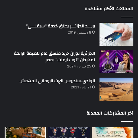
المقالات الأكثر مشاهدة
بريـــد الجزائـــر يطلق خدمة “سبقلـــي”
8 ديسمبر، 2019
الجزائرية نوران حريد منسق عام للطبعة الرابعة
لمهرجان “توب ايفنت” بمصر
25 فبراير، 2024
الوادي..سندروس الإرث الروماني المهمش
21 يناير، 2021
آخر المشاركات المعدلة