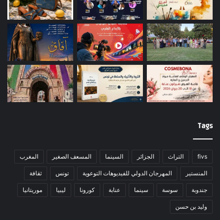
Tags
fivs
التراث
الجزائر
السينما
المسعف الصغير
المغرب
المنستير
المهرجان الدولي للفيديوهات التوعوية
تونس
ثقافة
جندوبة
سوسة
سينما
عنابة
كورونا
ليبيا
موريتانيا
وليد بن حسن