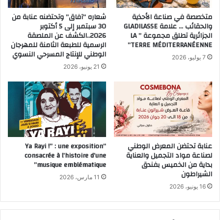
متخصصة في صناعة الأحذية
شعاره “آفاق” وتحتضنه عنابة من
والحقائب … علامة GLADILASSE
30 سبتمبر إلى 5 أكتوبر
الجزائرية تطلق مجموعة ” LA
2026..الكشف عن الملصقة
TERRE MÉDITERRANÉENNE”
الرسمية للطبعة الثامنة للمهرجان
الوطني للإنتاج المسرحي النسوي
7 يوليو، 2026
21 يونيو، 2026
عنابة تحتضن المعرض الوطني
“Ya Rayi !” : une exposition
لصناعة مواد التجميل والعناية
consacrée à l’histoire d’une
بداية من الخميس بفندق
musique emblématique”
الشيراطون
11 مارس، 2026
16 يونيو، 2026