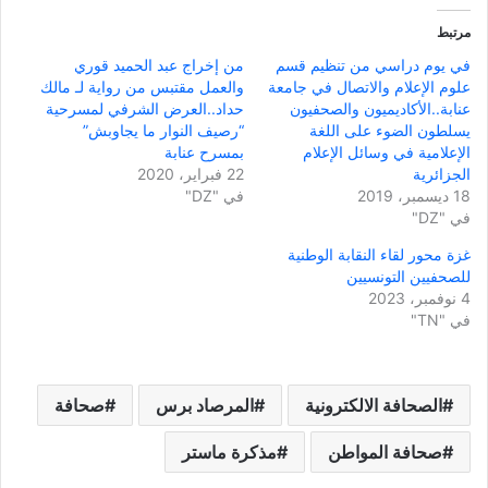
مرتبط
في يوم دراسي من تنظيم قسم
من إخراج عبد الحميد قوري
علوم الإعلام والاتصال في جامعة
والعمل مقتبس من رواية لـ مالك
عنابة..الأكاديميون والصحفيون
حداد..العرض الشرفي لمسرحية
يسلطون الضوء على اللغة
“رصيف النوار ما يجاوبش”
الإعلامية في وسائل الإعلام
بمسرح عنابة
الجزائرية
22 فبراير، 2020
18 ديسمبر، 2019
في "DZ"
في "DZ"
غزة محور لقاء النقابة الوطنية
للصحفيين التونسيين
4 نوفمبر، 2023
في "TN"
الصحافة الالكترونية
المرصاد برس
صحافة
صحافة المواطن
مذكرة ماستر