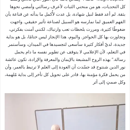
كل التحديات، هو من منحني الثبات لأعرف رسالتي وأمضي نحوها
بثقة. لم أعد فقط لنيل شهادة، بل عدت لأُكمل ما بدأته عن قناعة بأن
الفهم العميق لما نمارسه هو السبيل لصناعة تأثير حقيقي. واجهت
ضغوطًا كثيرة، ومررت بلحظات تعب وارتباك، لكنني آمنت بفكرتي،
وتجاوزت بها كل الحواجز. واليوم، هذا الإنجاز ليس ختامًا، بل هو بداية
جديدة، لديّ أفكار كثيرة سأسعى لتجسيدها في الميدان، وسأستمر
في التعلم، لأن الإعلامي لا يتوقف عن تطوير نفسه ما دام يحمل
رسالة.” بهذه الروح المشبعة بالإيمان والمعرفة والإرادة، تكون عائشة
نور الدين شنتوح قد جسّدت أن العودة إلى العلم لا ترتبط بالعمر، وأن
من يحمل فكرة مؤمنة بها، قادر على تحويل كل تأخر إلى بداية مُلهمة،
وكل صمتٍ إلى أثر