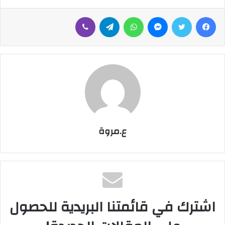
فيسبوك
تويتر
ماسنجر
واتساب
تيلقرام
ڤايبر
ع.مروة
اشترك في قائمتنا البريدية للحصول