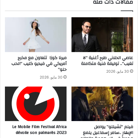
مقالات ذات صلة
عاصي الحلاني طرح أغنية “لا
ميرنا كوزا تتعاون مع مخرج
تغيب”.. توليفة فنية متكاملة
أمريكي في فيديو كليب “الحب
حلو”
30 مايو، 2026
30 مايو، 2026
فيلم “تشيللو” يواصل
Le Mobile Film Festival Africa
الإبهار ..سامر إسماعيل يلمع
dévoile son palmarès 2023