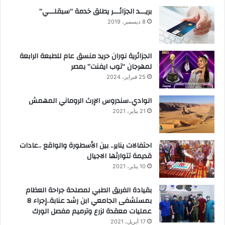
بريـــد الجزائـــر يطلق خدمة “سبقلـــي”
8 ديسمبر، 2019
الجزائرية نوران حريد منسق عام للطبعة الرابعة
لمهرجان “توب ايفنت” بمصر
25 فبراير، 2024
الوادي..سندروس الإرث الروماني المهمش
21 يناير، 2021
احتفالات يناير.. بين الأسطورة والواقع ..عادات
قديمة تتوارثها الاجيال
10 يناير، 2021
بقيادة الفريق الطبي لمصلحة جراحة العظام
بمستشفى الجامعي ابن رشد عنابة..إجراء 8
عمليات معقدة لزرع وترميم مفصل الورك
17 أبريل، 2021