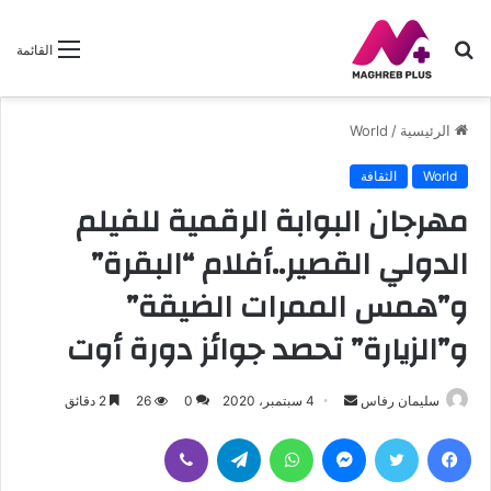
بحث
القائمة
عن
الرئيسية
/
World
World
الثقافة
مهرجان البوابة الرقمية للفيلم
الدولي القصير..أفلام “البقرة”
و”همس الممرات الضيقة”
و”الزيارة” تحصد جوائز دورة أوت
سليمان رفاس
أ
4 سبتمبر، 2020
0
26
2 دقائق
ر
فيسبوك
تويتر
ماسنجر
واتساب
تيلقرام
ڤايبر
س
ل