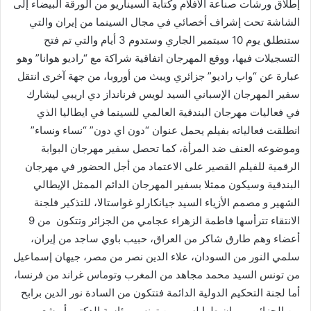
إطلاق ورشات صناعة الأفلام وكتابة السيناريو من الورقة البيضاء إلى
الشاشة تحت إشراف أخصائي في مجال السينما من إيران والتي
ستنطلق يوم 10 سبتمبر الجاري وستدوم 3 أيام والتي تم فتح
التسجيلات فيها، ووقع المهرجان اتفاقية شراكة مع “راديو هوانا” وهو
عبارة عن “واب راديو” جزائري ويبث من أوروبا، من جهة آخرى انتقل
سفير المهرجان الإسباني السيد لويس فرنانداز دي اريبي ليشارك
في فعاليات مهرجان البندقية العالمي للسينما في ايطاليا الذي
انطلقت فعالياته بفيلم يحمل عنوان “دون اي دون” “نساء ونساء”
وموضوعه العنف ضد المرأة، كما تحصل سفير مهرجان البوابة
الرقمية للفيلم القصير على الاعتماد من أجل الحضور في مهرجان
البندقية وسيكون ممثلا بسفير المهرجان الدائم الممثل الإيطالي
الشهير و مصمم الأزياء السيد جيانكارلو غواستالا، للتذكير فلجنة
الانتقاء تترأسها فاطمة الزهراء عجامي من الجزائر وتتكون من 9
أعضاء وهم طارق شاكر من العراق، حبيب باوي ساجد من إيران،
سلمي النور من السودان، علاء الدين نصر من مصر، جيهان إسماعيل
من تونس السيد محمد مجاهد من المغرب وتوماس غراند من فرنسا،
أما لجنة التحكيم الدولية الدائمة فتتكون من السادة نور الدين برابح
من الجزائر، مروان طرابلسي من تونس برئاسة الدكتور أبوشعيب