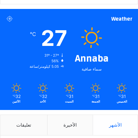
Weather
27
℃
Annaba
31º - 27º
56%
5.05 كيلومتر/ساعة
سماء صافية
32
32
31
31
31
℃
℃
℃
℃
℃
الخميس
الجمعة
السبت
الأحد
الأثنين
الأشهر
الأخيرة
تعليقات