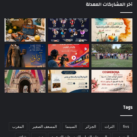
آخر المشاركات المعدلة
Tags
fivs
التراث
الجزائر
السينما
المسعف الصغير
المغرب
المنستير
المهرجان الدولي للفيديوهات التوعوية
تونس
ثقافة