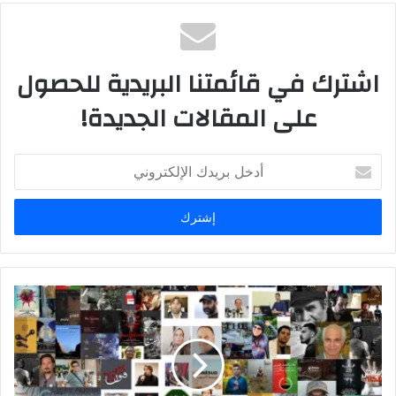
اشترك في قائمتنا البريدية للحصول
على المقالات الجديدة!
أ
د
خ
ل
ب
ر
ي
د
ك
ا
ل
إ
ل