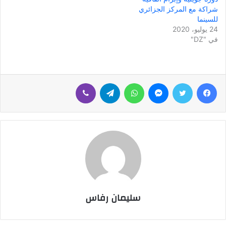
شراكة مع المركز الجزائري
للسينما
24 يوليو، 2020
في "DZ"
فيسبوك
تويتر
ماسنجر
واتساب
تيلقرام
ڤايبر
سليمان رفاس