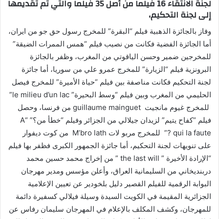
لجنة الانتقاء 16 فيلما من أصل 35 فيلما والتي تم تقديمها
إلى لجنة التحكيم،
وفاز بالجائزة الذهبية فيلم “البقرة” للمخرج رسول حق جو من ايران،
أما الجائزة الفضية فكانت من نصيب فيلم “همس الممرات الضيقة”
للمخرجين ضمير وحسن الياقوتي من المغرب، وظفر بالجائزة
البرونزية فيلم “الزيارة” للمخرج عمرو علي من سوريا، أما جائزة
لجنة التحكيم فكانت مناصفة بين فيلم “حياة الأميرة” للمخرج فيصل
الحليمي من المغرب وبين فيلم “وسط البحيرة” le milieu d’un lac”
للمخرج غيوم مانجيت guillaume mainguet من فرنسا، وحصل
فيلم “كفاح يتيم” لزيدان جيلالي من الجزائر وفيلم “خطأ من؟” “A
qui la faute ?” للمخرج مربو لات M’bro lath من كوت ديفوار
على تنويهات لجنة التحكيم، أما جائزة الجمهور الكبرى فظفر بها فيلم
“الإرادة الأخيرة ” the last will ” من إخراج محمد حسين محمد
دربنديخاني من السليمانية العراق، وأعلن مؤسس ومدير مهرجان
البوابة الرقمية للفيلم القصير دليل بلخودير عن تعيين الإعلامية
الجزائرية المقيمة في الكويت السيدة وسيلة فيلالي كسفيرة دائمة
للمهرجان، وكشف المكلف بالإعلام في المهرجان سليمان رفاس عن