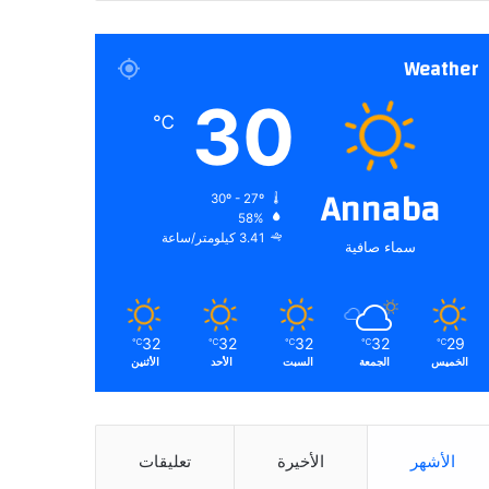
Weather
30
℃
Annaba
30º - 27º
58%
3.41 كيلومتر/ساعة
سماء صافية
32
32
32
32
29
℃
℃
℃
℃
℃
الخميس
الجمعة
السبت
الأحد
الأثنين
الأشهر
الأخيرة
تعليقات