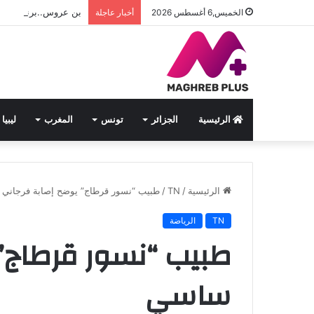
بن عروس..برنامج متنوع 
الخميس,6 أغسطس 2026
أخبار عاجلة
الرئيسية
الجزائر
تونس
المغرب
ليبيا
الرئيسية
/
TN
/
طبيب “نسور قرطاج” يوضح إصابة فرجاني
TN
الرياضة
طبيب “نسور قرطاج”
ساسي