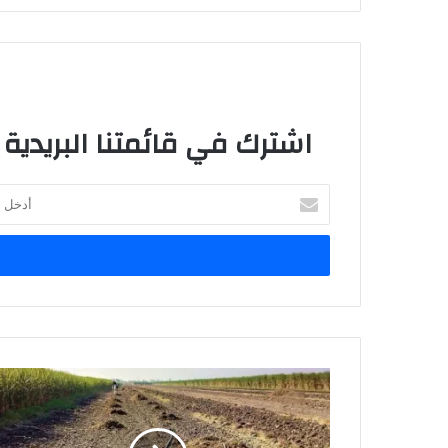
اشترك في قائمتنا البريدية
أ
د
خ
ل
ب
ر
ي
د
ك
ا
ل
إ
ل