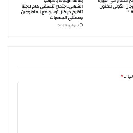
مج متنوع في الدورة
بقاعة الزيتونة بالمركب
رجان الدّولي للفنون
الشبابي..اجتماع تنسيقي هام للجنة
ة “
تنظيم كرنفال أوسو مع المتطوعين
وممثلي الجمعيات
6 يوليو، 2026
يها بـ
*