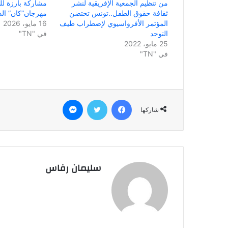
من تنظيم الجمعية الإفريقية لنشر
مشاركة بارزة لل
ثقافة حقوق الطفل..تونس تحتضن
مهرجان”كان” الد
المؤتمر الأفرواسيوي لإضطراب طيف
16 مايو، 2026
التوحد
في "TN"
25 مايو، 2022
في "TN"
فيسبوك
تويتر
ماسنجر
شاركها
سليمان رفاس