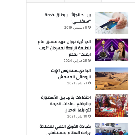
بريـــد الجزائـــر يطلق خدمة
“سبقلـــي”
8 ديسمبر، 2019
الجزائرية نوران حريد منسق عام
للطبعة الرابعة لمهرجان “توب
ايفنت” بمصر
25 فبراير، 2024
الوادي..سندروس الإرث
الروماني المهمش
21 يناير، 2021
احتفالات يناير.. بين الأسطورة
والواقع ..عادات قديمة
تتوارثها الاجيال
10 يناير، 2021
بقيادة الفريق الطبي لمصلحة
جراحة العظام بمستشفى