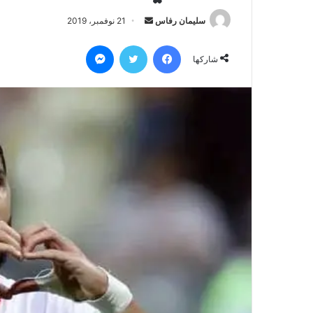
سليمان رفاس
أ
21 نوفمبر، 2019
ر
فيسبوك
تويتر
ماسنجر
س
شاركها
ل
ب
ر
ي
د
ا
إ
ل
ك
ت
ر
و
ن
ي
ا