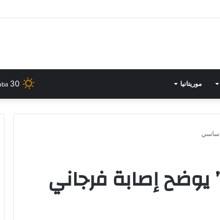
في الدورة الثانية لـ”المهرجان الدّولي للفنون الشّعبية بأوذنة “
30
موريتانيا
aba
 ساسي
 يوضح إصابة فرجاني