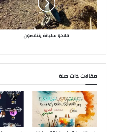
ك
ت
ر
و
ن
فلاحو سليانة ينتفضون
ي
مقالات ذات صلة