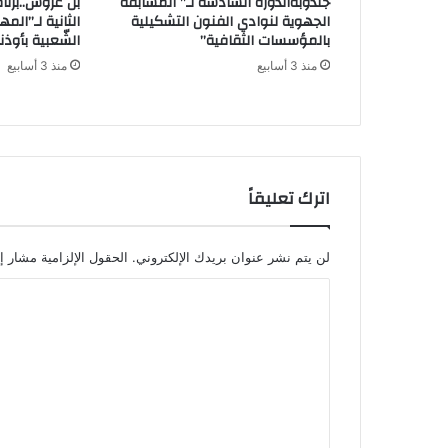
جندوبةالدورة السادسة لـ” المسابقة
بن عروس..برنا
الجهوية لنوادي الفنون التشكيلية
الثانية لـ”المه
بالمؤسسات الثقافية”
الشّعبية بأوذن
منذ 3 أسابيع
منذ 3 أسابيع
اترك تعليقاً
لن يتم نشر عنوان بريدك الإلكتروني.
الحقول الإلزامية مشار إل
ا
ل
ت
ع
ل
ي