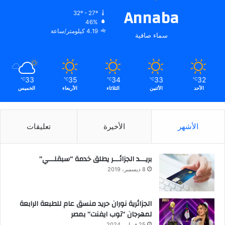
Annaba
32º - 27º
46%
4.19 كيلومتر/ساعة
سماء صافية
33
35
34
33
32
℃
℃
℃
℃
℃
الأحد
الأثنين
الثلاثاء
الأربعاء
الخميس
الأشهر
الأخيرة
تعليقات
بريـــد الجزائـــر يطلق خدمة “سبقلـــي”
8 ديسمبر، 2019
الجزائرية نوران حريد منسق عام للطبعة الرابعة
لمهرجان “توب ايفنت” بمصر
25 فبراير، 2024