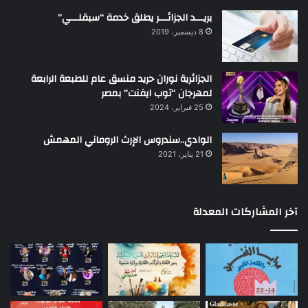
بريـــد الجزائـــر يطلق خدمة “سبقلـــي”
8 ديسمبر، 2019
الجزائرية نوران حريد منسق عام للطبعة الرابعة
لمهرجان “توب ايفنت” بمصر
25 فبراير، 2024
الوادي..سندروس الإرث الروماني المهمش
21 يناير، 2021
آخر المشاركات المعدلة