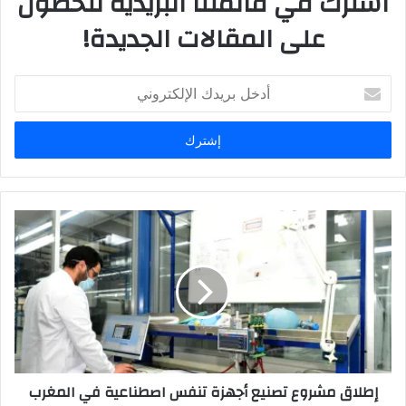
اشترك في قائمتنا البريدية للحصول
و
على المقالات الجديدة!
ي
ب
أ
د
خ
ل
ب
ر
ي
د
ك
ا
ل
إ
ل
ك
ت
ر
إطلاق مشروع تصنيع أجهزة تنفس اصطناعية في المغرب
و