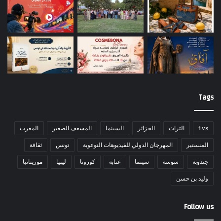
Tags
fivs
التراث
الجزائر
السينما
المسعف الصغير
المغرب
المنستير
المهرجان الدولي للفيديوهات التوعوية
تونس
ثقافة
جندوبة
سوسة
سينما
عنابة
كورونا
ليبيا
موريتانيا
وليد بن حسن
Follow us