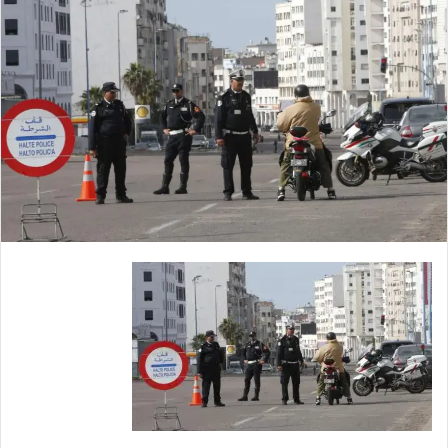
ي
د
ا
إ
ل
ك
ت
ر
و
ن
ي
ا