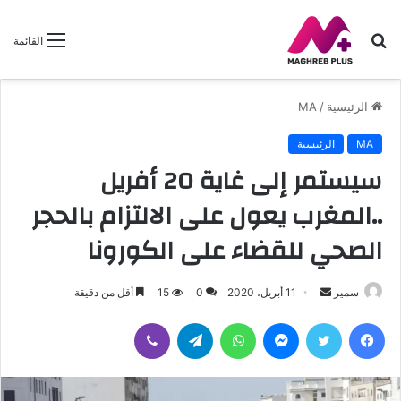
بحث
القائمة
عن
الرئيسية
/
MA
MA
الرئيسية
سيستمر إلى غاية 20 أفريل
..المغرب يعول على الالتزام بالحجر
الصحي للقضاء على الكورونا
سمير
أ
11 أبريل، 2020
0
15
أقل من دقيقة
ر
فيسبوك
تويتر
ماسنجر
واتساب
تيلقرام
ڤايبر
س
ل
ب
ر