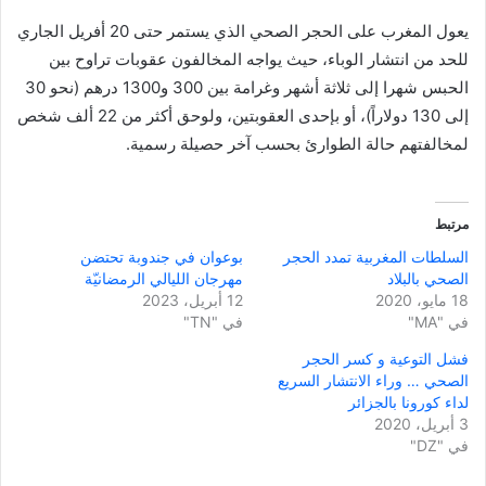
يعول المغرب على الحجر الصحي الذي يستمر حتى 20 أفريل الجاري
للحد من انتشار الوباء، حيث يواجه المخالفون عقوبات تراوح بين
الحبس شهرا إلى ثلاثة أشهر وغرامة بين 300 و1300 درهم (نحو 30
إلى 130 دولاراً)، أو بإحدى العقوبتين، ولوحق أكثر من 22 ألف شخص
لمخالفتهم حالة الطوارئ بحسب آخر حصيلة رسمية.
مرتبط
السلطات المغربية تمدد الحجر
بوعوان في جندوبة تحتضن
الصحي بالبلاد
مهرجان الليالي الرمضانيّة
18 مايو، 2020
12 أبريل، 2023
في "MA"
في "TN"
فشل التوعية و كسر الحجر
الصحي … وراء الانتشار السريع
لداء كورونا بالجزائر
3 أبريل، 2020
في "DZ"