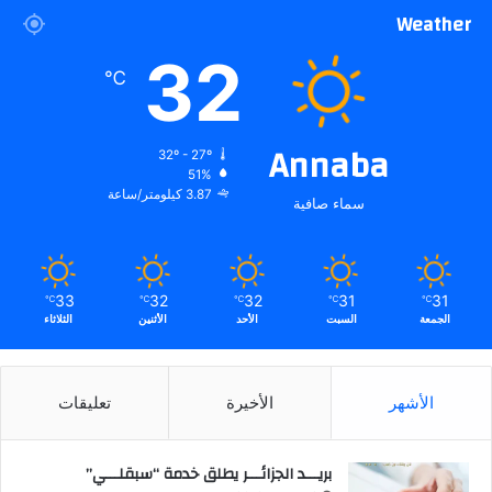
Weather
32
℃
Annaba
32º - 27º
51%
3.87 كيلومتر/ساعة
سماء صافية
33
32
32
31
31
℃
℃
℃
℃
℃
الجمعة
السبت
الأحد
الأثنين
الثلاثاء
الأشهر
الأخيرة
تعليقات
بريـــد الجزائـــر يطلق خدمة “سبقلـــي”