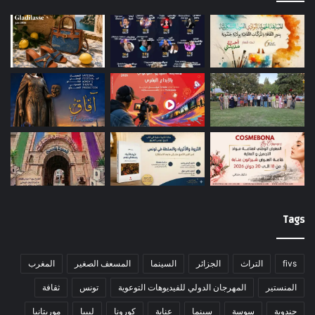
Tags
fivs
التراث
الجزائر
السينما
المسعف الصغير
المغرب
المنستير
المهرجان الدولي للفيديوهات التوعوية
تونس
ثقافة
جندوبة
سوسة
سينما
عنابة
كورونا
ليبيا
موريتانيا