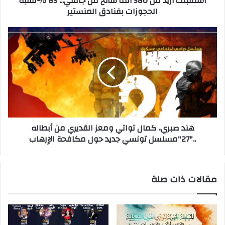
استقبلت أزيد من 580 ألف سائح من جانفي... 85 %نسبة
الحجوزات بفنادق المنستير
ن
ي
هند صبري، كمال تواتي ومعز القديري من أبطاله
.."27"مسلسل تونسي جديد حول مكافحة الإرهاب
مقالات ذات صلة