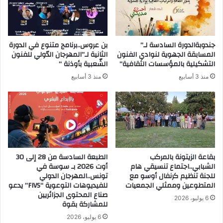
جندوبةالدورة السادسة لـ”
بن عروس..برنامج متنوع في الدورة
المسابقة الجهوية لنوادي الفنون
الثانية لـ”المهرجان الدّولي للفنون
التشكيلية بالمؤسسات الثقافية”
الشّعبية بأوذنة “
منذ 3 أسابيع
منذ 3 أسابيع
بقاعة الزيتونة بالمركب
الطبعة السادسة من 28 إلى 30
الشبابي..اجتماع تنسيقي هام
أوت 2026 بـ سوسة في
للجنة تنظيم كرنفال أوسو مع
تونس..المهرجان الدولي
المتطوعين وممثلي الجمعيات
للفيديوهات التوعوية “FIVS” يدعو
صناع المحتوى الجزائريين
6 يوليو، 2026
للمشاركة بقوة
6 يوليو، 2026