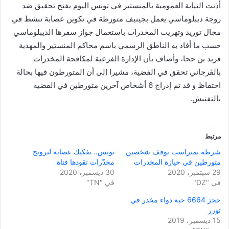
أذنت النيابة العمومية بالمنستير في تونس اليوم بفتح تحقيق ضد
زوجة ديبلوماسي يعمل بجينيف متورطة في تكوين عصابة تنشط في
مجال توريد وتهريب المخدرات باستعمال جواز سفرها الديبلوماسي
حسب ما أفاد به الناطق الرسمي باسم محاكم المنستير والمهدية
فريد بن جحا، وأضاف بأن الإدارة الفرعية لمكافحة المخدرات
بالڨرجاني تحقق في القضية، مشيرا إلى أن المتورطون فيها بحالة
احتفاظ و قد تم إدراج 6 أشخاص آخرين متورطين في القضية
بالتفتيش.
مرتبط
شرطة تمنراست توقف شخصين
تونس.. تفكيك عصابة لترويج
متورطين في حيازة المخدرات
مخدّرات تقودها فتاة
29 سبتمبر، 2020
30 ديسمبر، 2020
في "DZ"
في "TN"
حجز 6664 حبة دواء مخدر في
توزر
15 ديسمبر، 2019