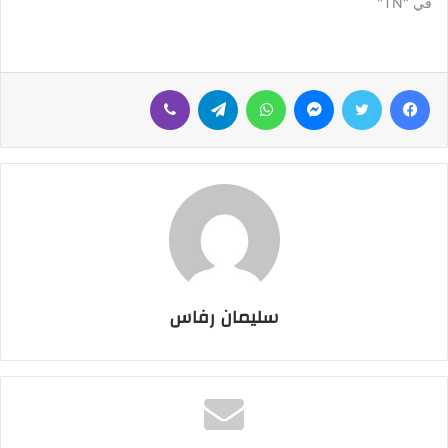
في "TN"
فيسبوك
تويتر
ماسنجر
واتساب
تيلقرام
ڤايبر
سليمان رفاس