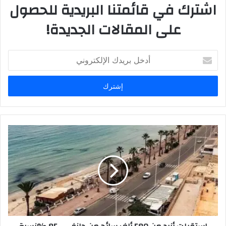
اشترك في قائمتنا البريدية للحصول
على المقالات الجديدة!
أ
د
خ
ل
ب
ر
ي
د
ك
ا
ل
إ
ل
ك
ت
ر
و