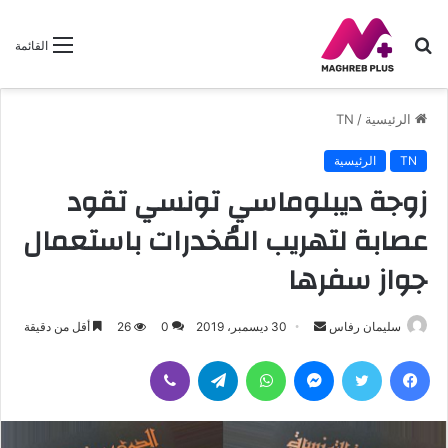
بحث
القائمة
عن
الرئيسية
/
TN
TN
الرئيسية
زوجة ديبلوماسي تونسي تقود
عصابة لتهريب المُخدرات باستعمال
جواز سفرها
سليمان رفاس
أ
30 ديسمبر، 2019
0
26
أقل من دقيقة
ر
فيسبوك
تويتر
ماسنجر
واتساب
تيلقرام
ڤايبر
س
ل
ب
ر