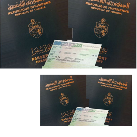
ي
د
ا
إ
ل
ك
ت
ر
و
ن
ي
ا