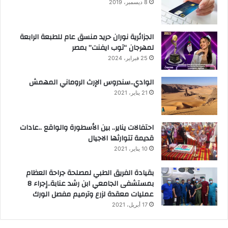
8 ديسمبر، 2019
الجزائرية نوران حريد منسق عام للطبعة الرابعة
لمهرجان “توب ايفنت” بمصر
25 فبراير، 2024
الوادي..سندروس الإرث الروماني المهمش
21 يناير، 2021
احتفالات يناير.. بين الأسطورة والواقع ..عادات
قديمة تتوارثها الاجيال
10 يناير، 2021
بقيادة الفريق الطبي لمصلحة جراحة العظام
بمستشفى الجامعي ابن رشد عنابة..إجراء 8
عمليات معقدة لزرع وترميم مفصل الورك
17 أبريل، 2021