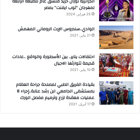
الجزائرية نوران حريد منسق عام للطبعة الرابعة
لمهرجان “توب ايفنت” بمصر
25 فبراير، 2024
الوادي..سندروس الإرث الروماني المهمش
21 يناير، 2021
احتفالات يناير.. بين الأسطورة والواقع ..عادات
قديمة تتوارثها الاجيال
10 يناير، 2021
بقيادة الفريق الطبي لمصلحة جراحة العظام
بمستشفى الجامعي ابن رشد عنابة..إجراء 8
عمليات معقدة لزرع وترميم مفصل الورك
17 أبريل، 2021