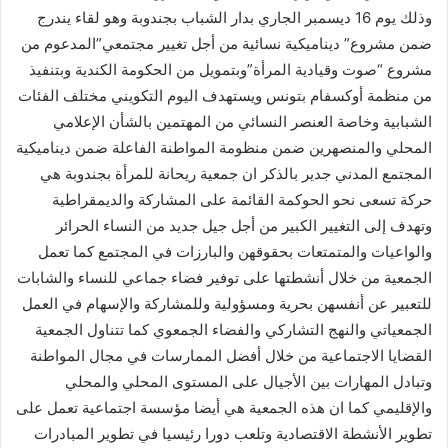
وذلك يوم 16 ديسمبر الجاري بدار الشباب بجندوبة وهو لقاء يندرج
ضمن مشروع” ديناميكية نسائية من أجل تغيير مجتمعي”المدعوم من
مشروع “صوت وقيادية المرأة”وبتمويل من الحكومة الكندية وبتنفيذ
من منظمة أوكسفام بتونس ويستهدف اليوم التكويني مختلف الفئات
الشبابية وخاصة العنصر النسائي من المهتمين بالشأن الإعلامي
المحلي والمنصهرين ضمن منظومة المواطنة الفاعلة ضمن ديناميكية
المجتمع المدني جدير بالذكر ان جمعية ريحانة للمرأة بجندوبة هي
حركة تسعى نحو الحوكمة القائمة على المشاركة والديمقراطية
وتهدف إلى التغيير الكبير من أجل جيل جديد من النساء الحرائر
والواعيات والمتمتعات بحقوقهن والبارزات في المجتمع كما تعمل
الجمعية من خلال أنشطتها على توفير فضاء جماعي للنساء والشابات
للتعبير عن أنفسهن بحرية ومسؤولية وللمشاركة والإسهام في العمل
الجمعياتي والنهج التشاركي والفضاء الجمعوي كما تتناول الجمعية
القضايا الاجتماعية من خلال أفضل الممارسات في مجال المواطنة
وتبادل المهارات بين الأجيال على المستوى المحلي والمحلي
والإقليمي كما ان هذه الجمعية هي أيضا مؤسسة اجتماعية تعمل على
تطوير الأنشطة الاقتصادية وتلعب دورا رئيسيا في تطوير المبادرات