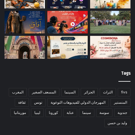
Tags
fivs
التراث
الجزائر
السينما
المسعف الصغير
المغرب
المنستير
المهرجان الدولي للفيديوهات التوعوية
تونس
ثقافة
جندوبة
سوسة
سينما
عنابة
كورونا
ليبيا
موريتانيا
وليد بن حسن