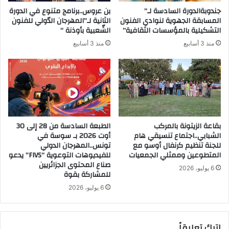
جندوبةالدورة السادسة لـ”
بن عروس..برنامج متنوع في الدورة
المسابقة الجهوية لنوادي الفنون
الثانية لـ”المهرجان الدّولي للفنون
التشكيلية بالمؤسسات الثقافية”
الشّعبية بأوذنة “
منذ 3 أسابيع
منذ 3 أسابيع
بقاعة الزيتونة بالمركب
الطبعة السادسة من 28 إلى 30
الشبابي..اجتماع تنسيقي هام
أوت 2026 بـ سوسة في
للجنة تنظيم كرنفال أوسو مع
تونس..المهرجان الدولي
المتطوعين وممثلي الجمعيات
للفيديوهات التوعوية “FIVS” يدعو
صناع المحتوى الجزائريين
6 يوليو، 2026
للمشاركة بقوة
6 يوليو، 2026
اترك تعليقاً