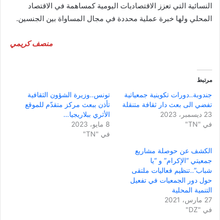
النسائية التي تعزز الاقتصاديات اليومية كمساهمة في الاقتصاد
المحلي ولها خبرة عملية محددة في مجال المساواة بين الجنسين.
منصف كريمي
مرتبط
جندوبة..دورات تكوينية جمعياتية
تونس..وزيرة الشؤون الثقافية
تفضي الى بعث دار ثقافة متنقلة
تأذن ببعث مركز متقدّم للموقع
23 ديسمبر، 2023
الأثري ببلاريجيا…
في "TN"
8 مايو، 2023
في "TN"
الكشف عن حوصلة مشاريع
جمعيتي “الإكرام” و “يا
شباب”..تنظيم فعاليات ملتقى
حول دور الجمعيات في تفعيل
التنمية المحلية
27 مارس، 2021
في "DZ"