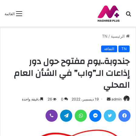
بحث
القائمة
عن
الرئيسية
/
TN
TN
الثقافة
جندوبة..يوم مفتوح حول دور
إذاعات الـ”واب” في الشأن العام
المحلي
أرسل
admin
19 ديسمبر، 2022
0
26
دقيقة واحدة
بريدا
فيسبوك
تويتر
ماسنجر
واتساب
تيلقرام
ڤايبر
إلكترونيا