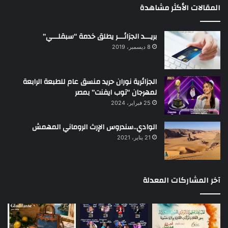
المقالات الأكثر مشاهدة
بريـــد الجزائـــر يطلق خدمة “سبقلـــي”
8 ديسمبر، 2019
الجزائرية نوران حريد منسق عام للطبعة الرابعة
لمهرجان “توب ايفنت” بمصر
25 فبراير، 2024
الوادي..سندروس الإرث الروماني المهمش
21 يناير، 2021
آخر المشاركات المعدلة