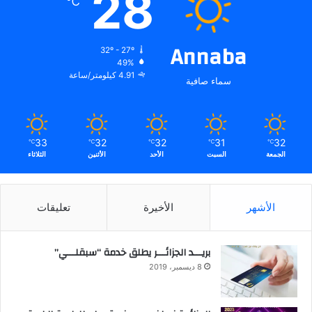
28
℃
Annaba
32º - 27º
49%
4.91 كيلومتر/ساعة
سماء صافية
33
32
32
31
32
℃
℃
℃
℃
℃
الجمعة
السبت
الأحد
الأثنين
الثلاثاء
الأشهر
الأخيرة
تعليقات
بريـــد الجزائـــر يطلق خدمة “سبقلـــي”
8 ديسمبر، 2019