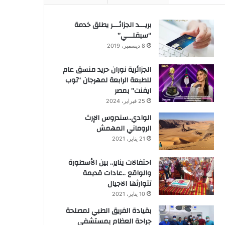
بريـــد الجزائـــر يطلق خدمة
“سبقلـــي”
8 ديسمبر، 2019
الجزائرية نوران حريد منسق عام
للطبعة الرابعة لمهرجان “توب
ايفنت” بمصر
25 فبراير، 2024
الوادي..سندروس الإرث
الروماني المهمش
21 يناير، 2021
احتفالات يناير.. بين الأسطورة
والواقع ..عادات قديمة
تتوارثها الاجيال
10 يناير، 2021
بقيادة الفريق الطبي لمصلحة
جراحة العظام بمستشفى