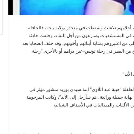
لزهور، أحلامهم تلاشت وسقطت في منحدر بولاية باجة، فالحافلة
وتركت البقية في المستشفيات يصارعون من أجل البقاء، وخلفت حادثة
من اعتبروهم بمثابة أبنائهم وأخوتهم، وقد خلف الضحايا بعد
 من البصر في رحلة تونس-عين دراهم أو بالأحرى “رحلة
لأبد”
فلة “هيبة عبد اللاوي” ابنة سيدي بوزيد منشور مؤثر في
اية جميلة ورائعة ..ثم سأرحل إلى الأبد”، وكانت المرحومة
 الألقاب والميداليات في الأصناف الشبانية.