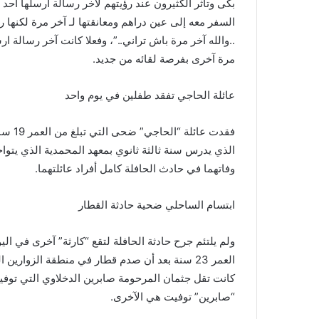
بكى وتأثر الكثيرون عند رؤيتهم لآخر رسالة أرسلها أحد
السفر معه إلى عين دراهم ومعانقتها لـ آخر مرة لكنها ر
..والله آخر مرة باش تراني..”، وفعلا كانت آخر رسالة 
مرة آخرى بفرصة لقائه من جديد.
عائلة الحاجي تفقد طفلين في يوم واحد
فقدت 
الذي يدرس سنة ثالثة ثانوي بمعهد المحمدية الذي يتو
وفاتهما في حادث الحافلة كامل أفراد عائلتهما.
ابتسام الساحلي ضحية حادثة القطار
ولم يلتئم جرح حادثة الحافلة لتقع “كارثة” آخرى في ال
العمر 23 سنة بعد أن صدم قطار في منطقة الزوارين
كانت تقل جثمان المرحومة صابرين الدخلاوي التي توفي
“صابرين” توفيت هي الآخرى.