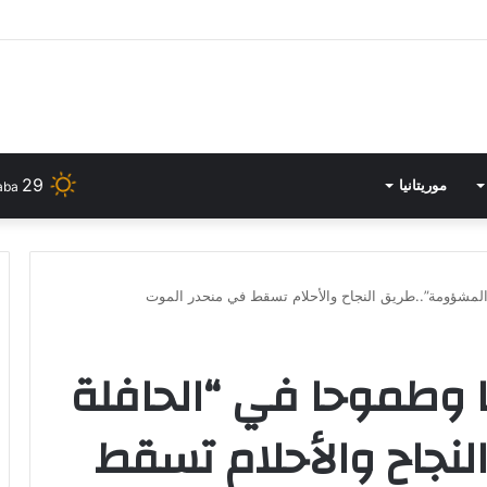
ـ” المسابقة الجهوية لنوادي الفنون التشكيلية بالمؤسسات الثقافية”
29
موريتانيا
aba
فقد 29 حلما وطموحا في “الحافلة
نجاح والأحلام تسقط