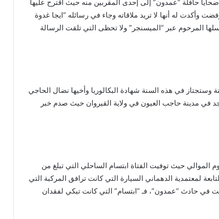
 ضحايا حافلة “عمدون” إلى إحدى المقربين منه حيث اقترح عليها
فضت وأكدت له أنها لا تريد ملاقاته وجاء في رسائله “ايجا غدوة
ارسلها المرحوم عبر “الميسنجر” ولا تحظى التي تلقت الرسالة
عائلة “الحاجي” ضحى التي تبلغ من العمر 19 سنة وستجتاز في هذه السنة شهادة البكالوريا وأخيها نضال الحاجي
اجد في مدينة حاجب العيون في ولاية القيروان حيث صدم خبر
يوم الموالي حيث توفيت الفتاة ابتسام الساحلي التي تبلغ من
 التابعة لمعتمدية الدهماني السيارة التي كانت ترافق المركبة التي
ت في حادث “عمدون”، فـ “ابتسام” التي كانت تبكي لفقدان