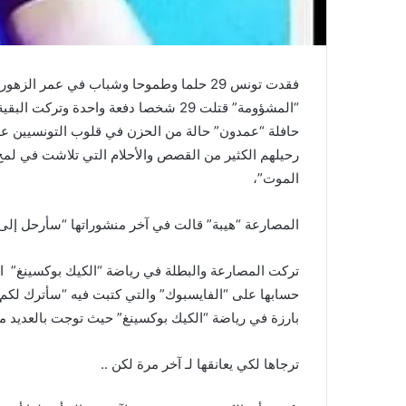
فقدت تونس 29 حلما وطموحا وشباب في عمر ا
“المشؤومة” قتلت 29 شخصا دفعة واحدة 
حافلة “عمدون” حالة من الحزن في قلوب التونسيين على 
رحيلهم الكثير من القصص والأحلام التي تلاشت في لمح
الموت”،
المصارعة “هيبة” قالت في آخر منشوراتها “سأرحل إلى ا
تركت المصارعة والبطلة في رياضة “الكيك بوكسينغ” الط
حسابها على “الفايسبوك” والتي كتبت فيه “سأترك لكم نه
بارزة في رياضة “الكيك بوكسينغ” حيث توجت بالعديد من
ترجاها لكي يعانقها لـ آخر مرة لكن ..