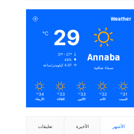
Weather
29
℃
Annaba
31º - 27º
46%
4.97 كيلومتر/ساعة
سماء صافية
34
33
33
32
31
℃
℃
℃
℃
℃
السبت
الأحد
الأثنين
الثلاثاء
الأربعاء
الأشهر
الأخيرة
تعليقات