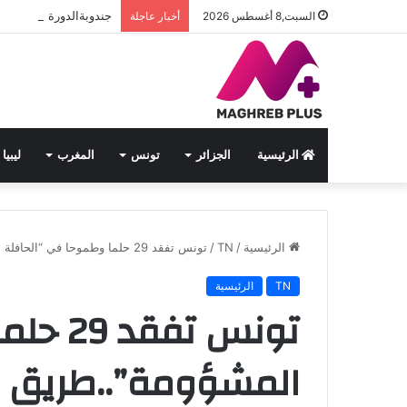
جندوبةالدورة السادسة ل
السبت,8 أغسطس 2026
أخبار عاجلة
الرئيسية
الجزائر
تونس
المغرب
ليبيا
الرئيسية
/
TN
/
تونس تفقد 29 حلما وطموحا في “الحافلة المشؤومة”..طريق النجاح والأحلام تسقط في منحدر الموت
TN
الرئيسية
تونس ت
المشؤومة”..طريق ال