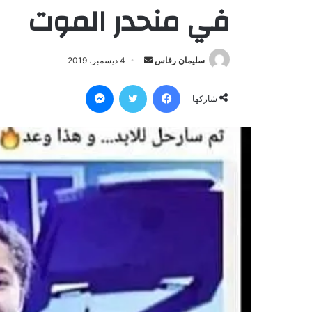
في منحدر الموت
سليمان رفاس
أ
4 ديسمبر، 2019
ر
فيسبوك
تويتر
ماسنجر
س
شاركها
ل
ب
ر
ي
د
ا
إ
ل
ك
ت
ر
و
ن