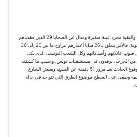
وتبقى الأسماء التي ذكرناها على غرار “هيبة” “ابتسام” والبقية مجرد عينة صغيرة ومثال عن الضحايا 29 الذين فقدناهم
للأبد حيث يوجد أحلام وأسرار وأماني آخرى ستبقى مدفونة، فالأمر يتعلق بـ 26 شابا أعمارهم تتراوح ما بين 20 إلى 30
ي قلوب عائلاتهم وأصدقائهم وكل الشعب التونسي الذي بكى
كثير من الجرحى يرقدون في مستشفيات تونس، وحسب ما كشفته
مصادرنا فأن مصالح الحماية المدنية وصلت إلى مكان وقوع الحادث بعد مرور 51 دقيقة عن التبليغ، ويعيش الشارع
لأليمة وطفى على السطح موضوع الطرق التي تتواجد في حالة
ة.