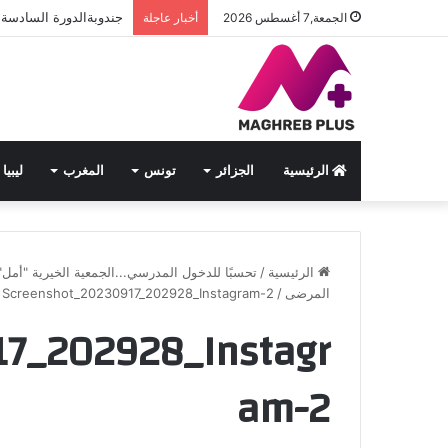
جندوبةالدورة السادسة ل
الجمعة,7 أغسطس 2026
أخبار عاجلة
الرئيسية
الجزائر
تونس
المغرب
ليبيا
الرئيسية
/
تحسبًا للدخول المدرسي...الجمعية الخيرية "أمل"
المرضى
/
Screenshot_20230917_202928_Instagram-2
17_202928_Instagr
am-2