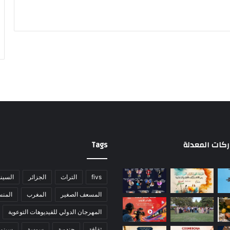
ركات المعدلة
Tags
fivs
التراث
الجزائر
السينم
المسعف الصغير
المغرب
المنس
المهرجان الدولي للفيديوهات التوعوية
ثقافة
جندوبة
سوسة
سينما