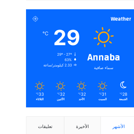
Weather
29
℃
Annaba
29º - 27º
63%
2.33 كيلومتر/ساعة
سماء صافية
33
32
32
31
28
℃
℃
℃
℃
℃
الجمعة
السبت
الأحد
الأثنين
الثلاثاء
الأشهر
الأخيرة
تعليقات