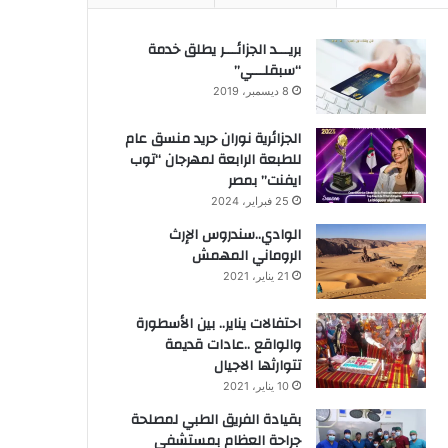
بريـــد الجزائـــر يطلق خدمة
“سبقلـــي”
8 ديسمبر، 2019
الجزائرية نوران حريد منسق عام
للطبعة الرابعة لمهرجان “توب
ايفنت” بمصر
25 فبراير، 2024
الوادي..سندروس الإرث
الروماني المهمش
21 يناير، 2021
احتفالات يناير.. بين الأسطورة
والواقع ..عادات قديمة
تتوارثها الاجيال
10 يناير، 2021
بقيادة الفريق الطبي لمصلحة
جراحة العظام بمستشفى