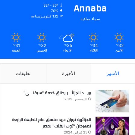
Annaba
32º - 26º
70%
1.12 كيلومتر/ساعة
سماء صافية
31
32
35
34
32
℃
℃
℃
℃
℃
الأثنين
الثلاثاء
الأربعاء
الخميس
الجمعة
الأشهر
الأخيرة
تعليقات
بريـــد الجزائـــر يطلق خدمة “سبقلـــي”
8 ديسمبر، 2019
الجزائرية نوران حريد منسق عام للطبعة الرابعة
لمهرجان “توب ايفنت” بمصر
25 فبراير، 2024