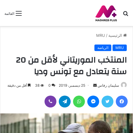
بحث
القائمة
عن
الرئيسية
/
MRU
MRU
الرياضة
المنتخب الموريتاني لأقل من 20
سنة يتعادل مع تونس وديا
سليمان رفاس
أ
25 ديسمبر، 2019
0
38
أقل من دقيقة
ر
فيسبوك
تويتر
ماسنجر
واتساب
تيلقرام
ڤايبر
س
ل
ب
ر
ي