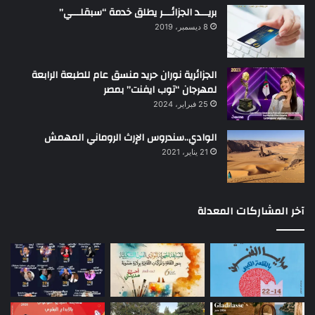
بريـــد الجزائـــر يطلق خدمة “سبقلـــي”
8 ديسمبر، 2019
الجزائرية نوران حريد منسق عام للطبعة الرابعة
لمهرجان “توب ايفنت” بمصر
25 فبراير، 2024
الوادي..سندروس الإرث الروماني المهمش
21 يناير، 2021
آخر المشاركات المعدلة