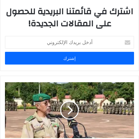
اشترك في قائمتنا البريدية للحصول
على المقالات الجديدة!
أ
د
خ
ل
ب
ر
ي
د
ك
ا
ل
إ
ل
ك
ت
ر