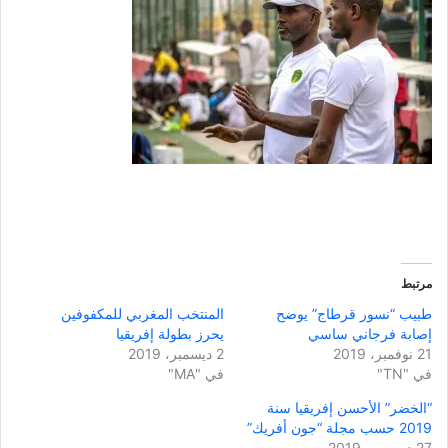
مرتبط
طبيب “نسور قرطاج” يوضح
المنتخب المغربي للمكفوفين
إصابة فرجاني ساسي
يحرز بطولة إفريقيا
21 نوفمبر، 2019
2 ديسمبر، 2019
في "TN"
في "MA"
“الخضر” الأحسن إفريقيا سنة
2019 حسب مجلة “جون أفريك”
27 ديسمبر، 2019