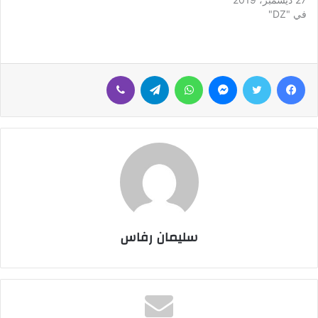
في "DZ"
فيسبوك
تويتر
ماسنجر
واتساب
تيلقرام
ڤايبر
سليمان رفاس