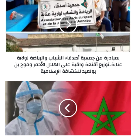
ك
ا
ل
إ
ل
ك
ت
ر
بمبادرة من جمعية أصدقاء الشباب والرياضة لولاية
و
عنابة..توزيع أقنعة واقية على الهلال الأحمر وفوج بن
ن
بولعيد للكشافة الإسلامية
ي