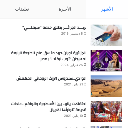
الأشهر
الأخيرة
تعليقات
بريـــد الجزائـــر يطلق خدمة “سبقلـــي”
8 ديسمبر، 2019
الجزائرية نوران حريد منسق عام للطبعة الرابعة
لمهرجان “توب ايفنت” بمصر
25 فبراير، 2024
الوادي..سندروس الإرث الروماني المهمش
21 يناير، 2021
احتفالات يناير.. بين الأسطورة والواقع ..عادات
قديمة تتوارثها الاجيال
10 يناير، 2021