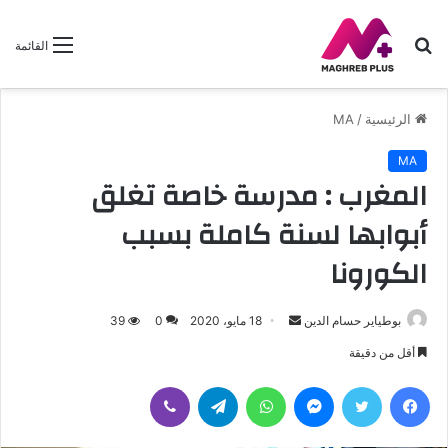
بحث
القائمة
عن
الرئيسية
/
MA
MA
المغرب : مدرسة خاصة تغلق
أبوابها لسنة كاملة بسبب
الكورونا
بوطياير حسام الدين
أ
18 مايو، 2020
0
39
ر
أقل من دقيقة
س
فيسبوك
تويتر
ماسنجر
واتساب
تيلقرام
ڤايبر
ل
ب
ر