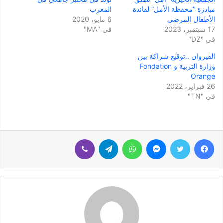
مبادرة “محفظة الأمل” لفائدة
المغرب
الأطفال المرضى
6 مايو، 2020
17 سبتمبر، 2023
في "MA"
في "DZ"
القيروان ..توقيع شراكة بين
وزارة التربية و Fondation
Orange
26 فبراير، 2022
في "TN"
فيسبوك
تويتر
ماسنجر
واتساب
تيلقرام
ڤايبر