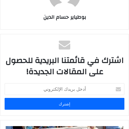
بوطياير حسام الدين
اشترك في قائمتنا البريدية للحصول
على المقالات الجديدة!
أ
د
خ
ل
ب
ر
ي
د