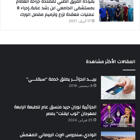
بقيادة الفريق الطبي لمصلحة جراحة العظام
بمستشفى الجامعي ابن رشد عنابة..إجراء 8
عمليات معقدة لزرع وترميم مفصل الورك
17 أبريل، 2021
المقالات الأكثر مشاهدة
بريـــد الجزائـــر يطلق خدمة “سبقلـــي”
8 ديسمبر، 2019
الجزائرية نوران حريد منسق عام للطبعة الرابعة
لمهرجان “توب ايفنت” بمصر
25 فبراير، 2024
الوادي..سندروس الإرث الروماني المهمش