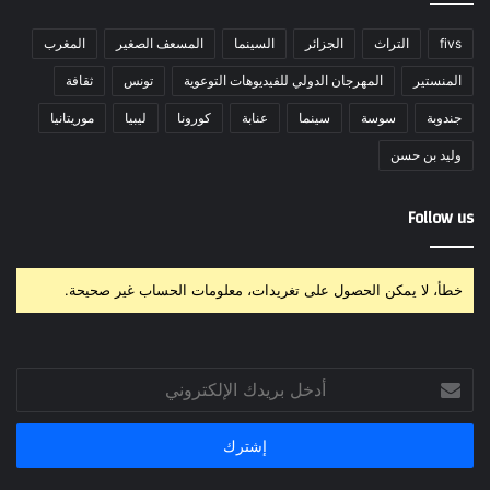
fivs
التراث
الجزائر
السينما
المسعف الصغير
المغرب
المنستير
المهرجان الدولي للفيديوهات التوعوية
تونس
ثقافة
جندوبة
سوسة
سينما
عنابة
كورونا
ليبيا
موريتانيا
وليد بن حسن
Follow us
خطأ، لا يمكن الحصول على تغريدات، معلومات الحساب غير صحيحة.
أدخل
بريدك
الإلكتروني