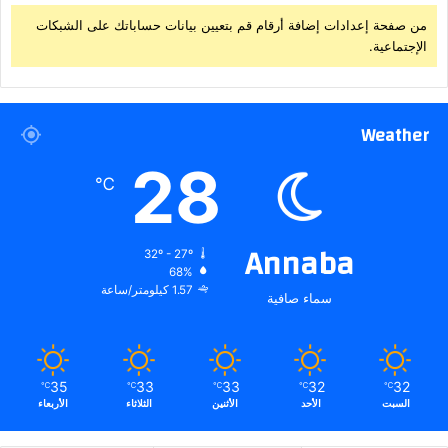
من صفحة إعدادات إضافة أرقام قم بتعيين بيانات حساباتك على الشبكات
الإجتماعية.
Weather
28
℃
Annaba
32º - 27º
68%
1.57 كيلومتر/ساعة
سماء صافية
35
33
33
32
32
℃
℃
℃
℃
℃
السبت
الأحد
الأثنين
الثلاثاء
الأربعاء