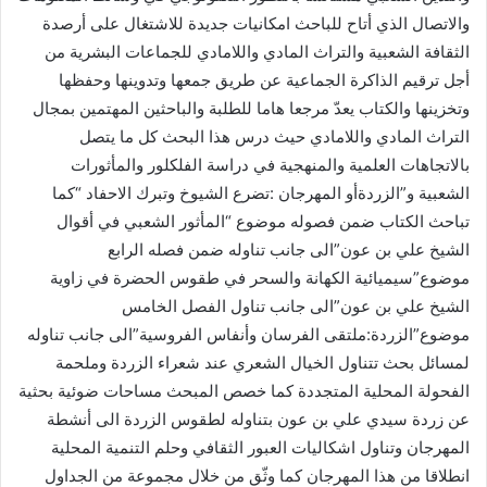
والاتصال الذي أتاح للباحث امكانيات جديدة للاشتغال على أرصدة
الثقافة الشعبية والتراث المادي واللامادي للجماعات البشرية من
أجل ترقيم الذاكرة الجماعية عن طريق جمعها وتدوينها وحفظها
وتخزينها والكتاب يعدّ مرجعا هاما للطلبة والباحثين المهتمين بمجال
التراث المادي واللامادي حيث درس هذا البحث كل ما يتصل
بالاتجاهات العلمية والمنهجية في دراسة الفلكلور والمأثورات
الشعبية و”الزردةأو المهرجان :تضرع الشيوخ وتبرك الاحفاد “كما
تباحث الكتاب ضمن فصوله موضوع “المأثور الشعبي في أقوال
الشيخ علي بن عون”الى جانب تناوله ضمن فصله الرابع
موضوع”سيميائية الكهانة والسحر في طقوس الحضرة في زاوية
الشيخ علي بن عون”الى جانب تناول الفصل الخامس
موضوع”الزردة:ملتقى الفرسان وأنفاس الفروسية”الى جانب تناوله
لمسائل بحث تتناول الخيال الشعري عند شعراء الزردة وملحمة
الفحولة المحلية المتجددة كما خصص المبحث مساحات ضوئية بحثية
عن زردة سيدي علي بن عون بتناوله لطقوس الزردة الى أنشطة
المهرجان وتناول اشكاليات العبور الثقافي وحلم التنمية المحلية
انطلاقا من هذا المهرجان كما وثّق من خلال مجموعة من الجداول