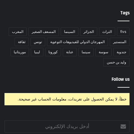
Tags
fivs
التراث
الجزائر
السينما
المسعف الصغير
المغرب
المنستير
المهرجان الدولي للفيديوهات التوعوية
تونس
ثقافة
جندوبة
سوسة
سينما
عنابة
كورونا
ليبيا
موريتانيا
وليد بن حسن
Follow us
خطأ، لا يمكن الحصول على تغريدات، معلومات الحساب غير صحيحة.
أدخل
بريدك