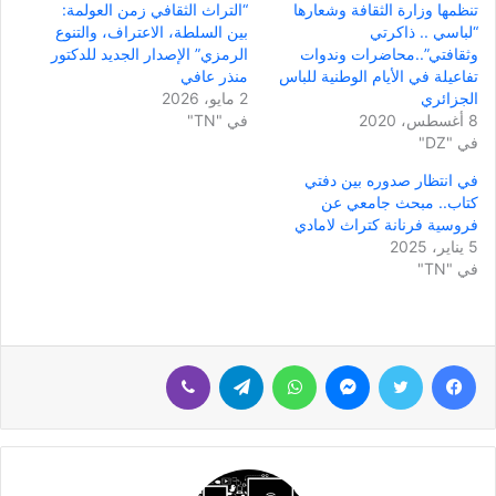
تنظمها وزارة الثقافة وشعارها
“التراث الثقافي زمن العولمة:
“لباسي .. ذاكرتي
بين السلطة، الاعتراف، والتنوع
وثقافتي”..محاضرات وندوات
الرمزي” الإصدار الجديد للدكتور
تفاعيلة في الأيام الوطنية للباس
منذر عافي
الجزائري
2 مايو، 2026
8 أغسطس، 2020
في "TN"
في "DZ"
في انتظار صدوره بين دفتي
كتاب.. مبحث جامعي عن
فروسية فرنانة كتراث لامادي
5 يناير، 2025
في "TN"
فيسبوك
تويتر
ماسنجر
واتساب
تيلقرام
ڤايبر