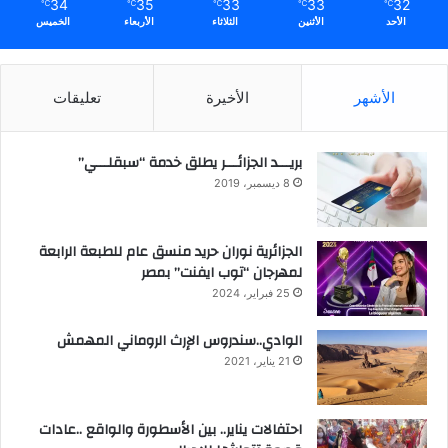
34
35
33
33
32
℃
℃
℃
℃
℃
الأحد
الأثنين
الثلاثاء
الأربعاء
الخميس
الأشهر
الأخيرة
تعليقات
بريـــد الجزائـــر يطلق خدمة “سبقلـــي”
8 ديسمبر، 2019
الجزائرية نوران حريد منسق عام للطبعة الرابعة
لمهرجان “توب ايفنت” بمصر
25 فبراير، 2024
الوادي..سندروس الإرث الروماني المهمش
21 يناير، 2021
احتفالات يناير.. بين الأسطورة والواقع ..عادات