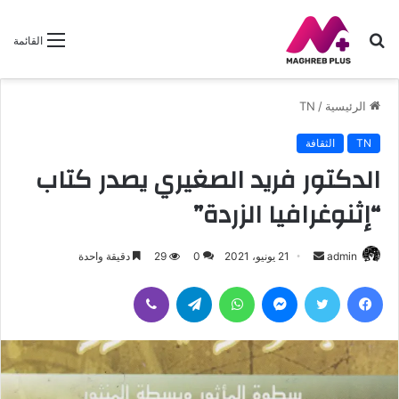
بحث
القائمة
عن
الرئيسية
/
TN
TN
الثقافة
الدكتور فريد الصغيري يصدر كتاب
“إثنوغرافيا الزردة”
أرسل
admin
21 يونيو، 2021
0
29
دقيقة واحدة
بريدا
فيسبوك
تويتر
ماسنجر
واتساب
تيلقرام
ڤايبر
إلكترونيا