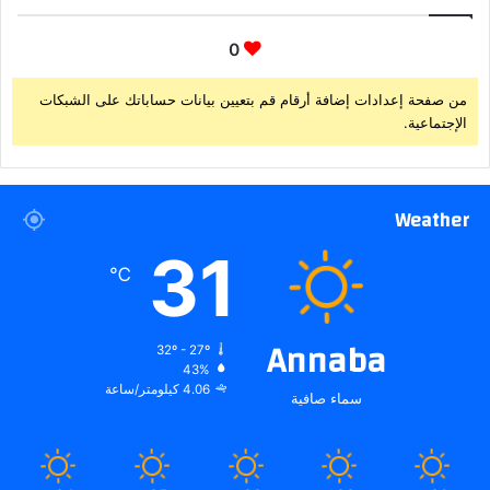
0
من صفحة إعدادات إضافة أرقام قم بتعيين بيانات حساباتك على الشبكات
الإجتماعية.
Weather
31
℃
Annaba
32º - 27º
43%
4.06 كيلومتر/ساعة
سماء صافية