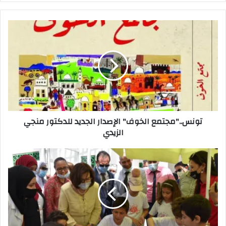
تونس.."مجتمع الخوف" الإصدار الجديد للدكتور منجي
الزيدي