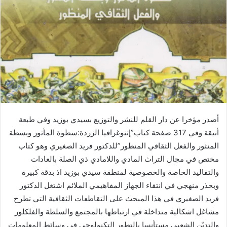
أصدر مؤخرا عن دار القلم للنشر والتوزيع بسيدي بوزيد وفي طبعة
أنيقة وفي 317 صفحة كتاب”إثنوغرافيا الزردة:سطوة المأثور وبسطة
المنثور والفعل الثقافي المنظور”للدكتور فريد الصغيري وهو كتاب
مختص في مجال التراث المادي واللامادي ذي الصلة بالعادات
والتقاليد الخاصة والخصوصية لمنطقة سيدي بوزيد اذ بدقة كبيرة
وبحذر منهجي في انتقاء الجهاز المفاهيمي الملائم اشتغل الدكتور
فريد الصغيري في هذا المبحث على التقاطعات الثقافية التي تطرح
مشاغل اشكالية متداخلة في ارتباطها بالمجتمع والسلطة والفلكلور
والتديّن الشعبي مستأنسا بالتطور التكنولوجي في وسائط المعلومات