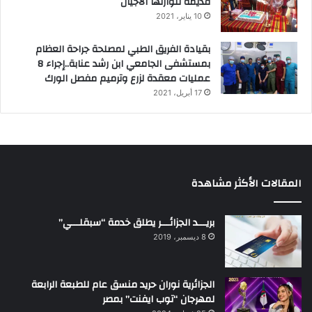
قديمة تتوارثها الاجيال
10 يناير، 2021
بقيادة الفريق الطبي لمصلحة جراحة العظام
بمستشفى الجامعي ابن رشد عنابة..إجراء 8
عمليات معقدة لزرع وترميم مفصل الورك
17 أبريل، 2021
المقالات الأكثر مشاهدة
بريـــد الجزائـــر يطلق خدمة “سبقلـــي”
8 ديسمبر، 2019
الجزائرية نوران حريد منسق عام للطبعة الرابعة
لمهرجان “توب ايفنت” بمصر