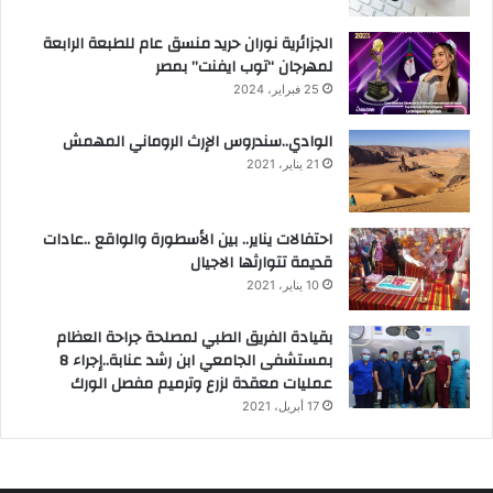
الجزائرية نوران حريد منسق عام للطبعة الرابعة
لمهرجان “توب ايفنت” بمصر
25 فبراير، 2024
الوادي..سندروس الإرث الروماني المهمش
21 يناير، 2021
احتفالات يناير.. بين الأسطورة والواقع ..عادات
قديمة تتوارثها الاجيال
10 يناير، 2021
بقيادة الفريق الطبي لمصلحة جراحة العظام
بمستشفى الجامعي ابن رشد عنابة..إجراء 8
عمليات معقدة لزرع وترميم مفصل الورك
17 أبريل، 2021