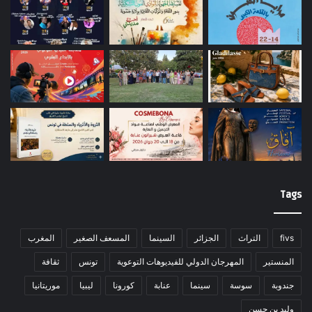
Tags
fivs
التراث
الجزائر
السينما
المسعف الصغير
المغرب
المنستير
المهرجان الدولي للفيديوهات التوعوية
تونس
ثقافة
جندوبة
سوسة
سينما
عنابة
كورونا
ليبيا
موريتانيا
وليد بن حسن