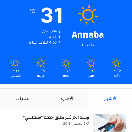
31
℃
Annaba
32º - 27º
43%
4.06 كيلومتر/ساعة
سماء صافية
34
35
33
33
32
℃
℃
℃
℃
℃
الأحد
الأثنين
الثلاثاء
الأربعاء
الخميس
الأشهر
الأخيرة
تعليقات
بريـــد الجزائـــر يطلق خدمة “سبقلـــي”
8 ديسمبر، 2019