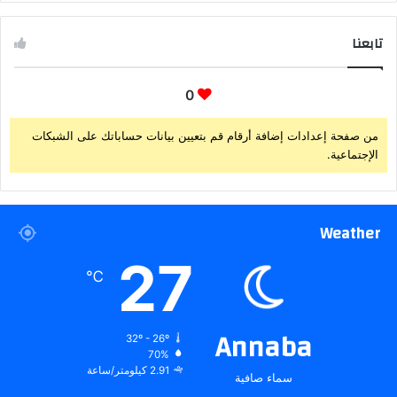
تابعنا
0
من صفحة إعدادات إضافة أرقام قم بتعيين بيانات حساباتك على الشبكات
الإجتماعية.
Weather
27
℃
Annaba
32º - 26º
70%
2.91 كيلومتر/ساعة
سماء صافية