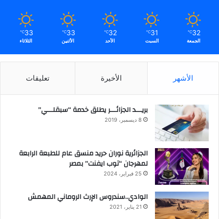
33
33
32
31
32
℃
℃
℃
℃
℃
الجمعة
السبت
الأحد
الأثنين
الثلاثاء
الأشهر
الأخيرة
تعليقات
بريـــد الجزائـــر يطلق خدمة “سبقلـــي”
8 ديسمبر، 2019
الجزائرية نوران حريد منسق عام للطبعة الرابعة
لمهرجان “توب ايفنت” بمصر
25 فبراير، 2024
الوادي..سندروس الإرث الروماني المهمش
21 يناير، 2021