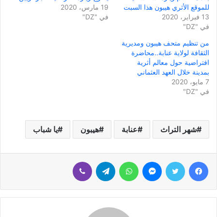
للموقع الأثري هيبون هذا السبت
19 مارس، 2020
13 فبراير، 2020
في "DZ"
في "DZ"
من تنظيم متحف هيبون ومديرية
الثقافة لولاية عنابة..محاضرة
افتراضية حول معالم أثرية
بمدينة خلال العهد العثماني
7 مايو، 2020
في "DZ"
شهر التراث
عنابة
هيبون
يا شباب
فيسبوك
تويتر
ماسنجر
واتساب
تيلقرام
ڤايبر