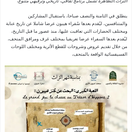
التراث.التظاهرة تشمل برنامج ثقافي، تاريخي وترفيهي متنوع،
ينطلق في الثامنة والنصف صباحا، باستقبال المشاركين
والمتنافسين، ليُقدم بعدها سُفراء هيبون عرضا شاملا عن تاريخ عنابة
ومختلف الحضارات التي تعاقبت عليها، منذ عصور ما قبل التاريخ،
ليُقدم بعدها السفراء عرضا تعريفيا بمختلف غرف ومرافق المتحف،
من خلال تقديم عروض وشروحات للقطع الأثرية ومختلف اللوحات
الفسيفسائية الواقعة بالمتحف،