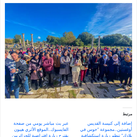
مرتبط
إضافة إلى كنيسة القديس
عبر بث مباشر يومي من صفحة
أوغستين..مجموعة “حوس في
الفايسبوك..الموقع الأثري هيبون
بلادك” تنظم زيارة استكشافية
يقترح زيارة افتراضية للجزائريين