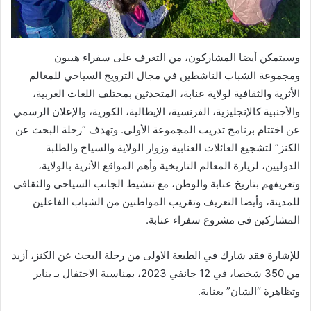
وسيتمكن أيضا المشاركون، من التعرف على سفراء هيبون
ومجموعة الشباب الناشطين في مجال الترويج السياحي للمعالم
الأثرية والثقافية لولاية عنابة، المتحدثين بمختلف اللغات العربية،
والأجنبية كالإنجليزية، الفرنسية، الإيطالية، الكورية، والإعلان الرسمي
عن اختتام برنامج تدريب المجموعة الأولى. وتهدف “رحلة البحث عن
الكنز” لتشجيع العائلات العنابية وزوار الولاية والسياح والطلبة
الدوليين، لزيارة المعالم التاريخية وأهم المواقع الأثرية بالولاية،
وتعريفهم بتاريخ عنابة والوطن، مع تنشيط الجانب السياحي والثقافي
للمدينة، وأيضا التعريف وتقريب المواطنين من الشباب الفاعلين
المشاركين في مشروع سفراء عنابة.
للإشارة فقد شارك في الطبعة الاولى من رحلة البحث عن الكنز، أزيد
من 350 شخصا، في 12 جانفي 2023، بمناسبة الاحتفال بـ يناير
وتظاهرة “الشان” بعنابة.