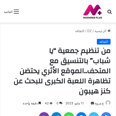
بحث
القائمة
عن
الرئيسية
/
DZ
/
الثقافة
الثقافة
من تنظيم جمعية “يا
شباب” بالتنسيق مع
المتحف..الموقع الأثري يحتضن
تظاهرة اللعبة الكبرى للبحث عن
كنز هيبون
أرسل
ع.مروة
11 مايو، 2023
0
42
دقيقة واحدة
بريدا
فيسبوك
تويتر
ماسنجر
واتساب
تيلقرام
ڤايبر
إلكترونيا