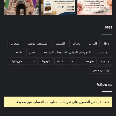
Tags
fivs
التراث
الجزائر
السينما
المسعف الصغير
المغرب
المنستير
المهرجان الدولي للفيديوهات التوعوية
تونس
ثقافة
جندوبة
سوسة
سينما
عنابة
كورونا
ليبيا
موريتانيا
وليد بن حسن
Follow us
خطأ، لا يمكن الحصول على تغريدات، معلومات الحساب غير صحيحة.