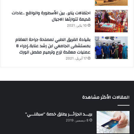
احتفالات يناير.. بين الأسطورة والواقع ..عادات
قديمة تتوارثها الاجيال
10 يناير، 2021
بقيادة الفريق الطبي لمصلحة جراحة العظام
بمستشفى الجامعي ابن رشد عنابة..إجراء 8
عمليات معقدة لزرع وترميم مفصل الورك
17 أبريل، 2021
المقالات الأكثر مشاهدة
بريـــد الجزائـــر يطلق خدمة “سبقلـــي”
8 ديسمبر، 2019