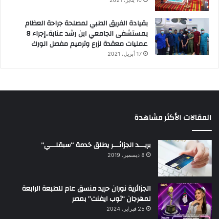
10 يناير، 2021
بقيادة الفريق الطبي لمصلحة جراحة العظام
بمستشفى الجامعي ابن رشد عنابة..إجراء 8
عمليات معقدة لزرع وترميم مفصل الورك
17 أبريل، 2021
المقالات الأكثر مشاهدة
بريـــد الجزائـــر يطلق خدمة “سبقلـــي”
8 ديسمبر، 2019
الجزائرية نوران حريد منسق عام للطبعة الرابعة
لمهرجان “توب ايفنت” بمصر
25 فبراير، 2024