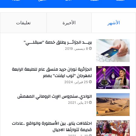
الأشهر
الأخيرة
تعليقات
بريـــد الجزائـــر يطلق خدمة “سبقلـــي”
8 ديسمبر، 2019
الجزائرية نوران حريد منسق عام للطبعة الرابعة
لمهرجان “توب ايفنت” بمصر
25 فبراير، 2024
الوادي..سندروس الإرث الروماني المهمش
21 يناير، 2021
احتفالات يناير.. بين الأسطورة والواقع ..عادات
قديمة تتوارثها الاجيال