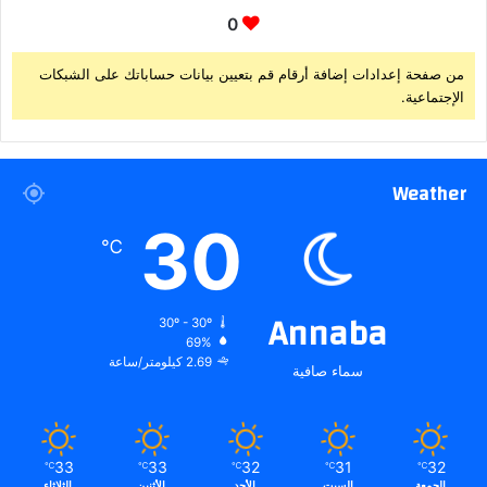
0
من صفحة إعدادات إضافة أرقام قم بتعيين بيانات حساباتك على الشبكات
الإجتماعية.
Weather
30
℃
Annaba
30º - 30º
69%
2.69 كيلومتر/ساعة
سماء صافية
33
33
32
31
32
℃
℃
℃
℃
℃
الجمعة
السبت
الأحد
الأثنين
الثلاثاء