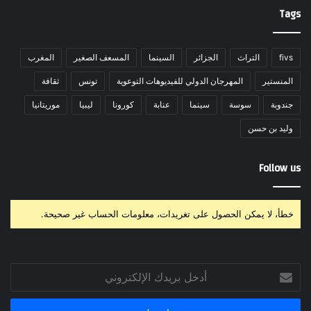
Tags
fivs
التراث
الجزائر
السينما
المسعف الصغير
المغرب
المنستير
المهرجان الدولي للفيديوهات التوعوية
تونس
ثقافة
جندوبة
سوسة
سينما
عنابة
كورونا
ليبيا
موريتانيا
وليد بن حسن
Follow us
خطأ، لا يمكن الحصول على تغريدات، معلومات الحساب غير صحيحة.
أدخل
بريدك
الإلكتروني