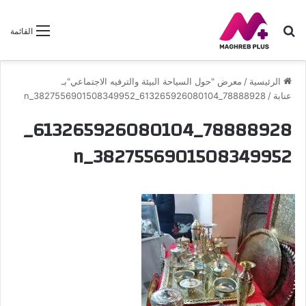
بحث
القائمة
عن
الرئيسية
/
معرض "حول السياحة البيئة والترفيه الاجتماعي"بـ
عنابة
/
78888928_613265926080104_3827556901508349952_n
78888928_613265926080104_
3827556901508349952_n