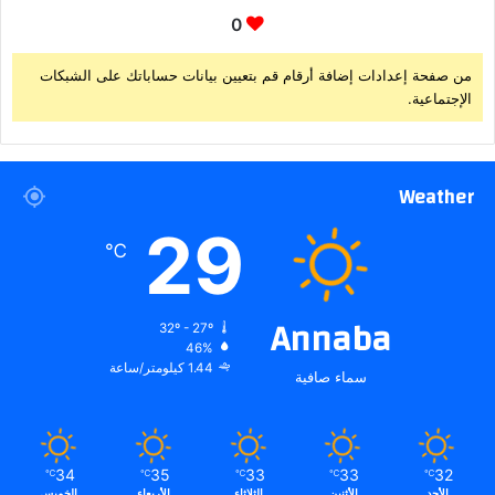
0
من صفحة إعدادات إضافة أرقام قم بتعيين بيانات حساباتك على الشبكات
الإجتماعية.
Weather
29
℃
Annaba
32º - 27º
46%
1.44 كيلومتر/ساعة
سماء صافية
34
35
33
33
32
℃
℃
℃
℃
℃
الأحد
الأثنين
الثلاثاء
الأربعاء
الخميس