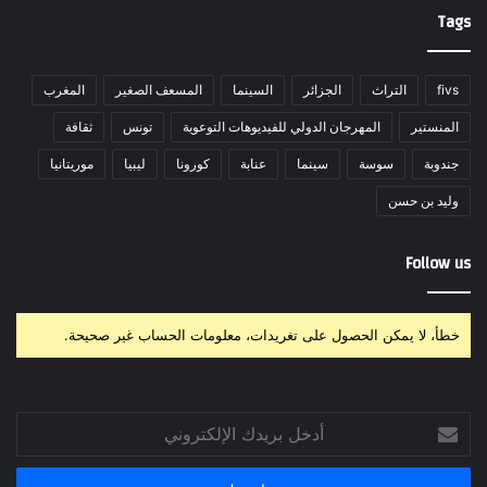
Tags
fivs
التراث
الجزائر
السينما
المسعف الصغير
المغرب
المنستير
المهرجان الدولي للفيديوهات التوعوية
تونس
ثقافة
جندوبة
سوسة
سينما
عنابة
كورونا
ليبيا
موريتانيا
وليد بن حسن
Follow us
خطأ، لا يمكن الحصول على تغريدات، معلومات الحساب غير صحيحة.
أدخل
بريدك
الإلكتروني