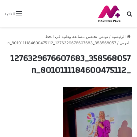
بحث
القائمة
عن
الرئيسية
/
تونس تحتضن مسابقة وطنية في الخط
العربي
/
358568057_1276329676607683_8010111184600475112_n
358568057_1276329676607683
_8010111184600475112_n