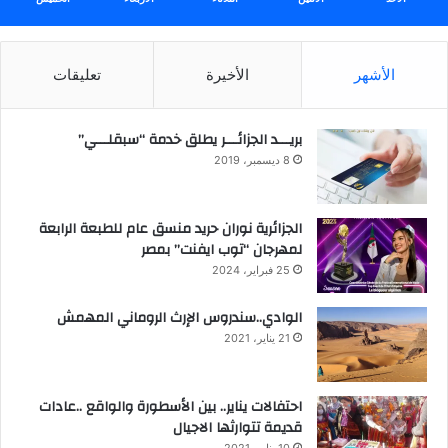
الأشهر
الأخيرة
تعليقات
بريـــد الجزائـــر يطلق خدمة “سبقلـــي”
8 ديسمبر، 2019
الجزائرية نوران حريد منسق عام للطبعة الرابعة
لمهرجان “توب ايفنت” بمصر
25 فبراير، 2024
الوادي..سندروس الإرث الروماني المهمش
21 يناير، 2021
احتفالات يناير.. بين الأسطورة والواقع ..عادات
قديمة تتوارثها الاجيال