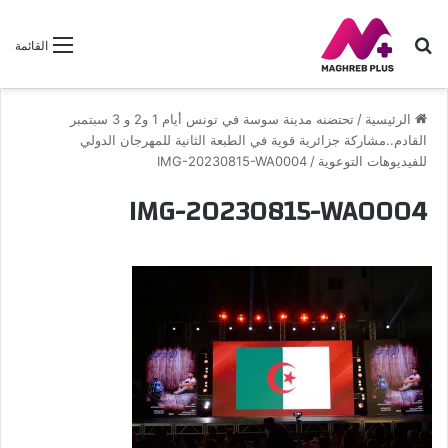
بحث
القائمة
عن
الرئيسية
/
تحتضنه مدينة سوسة في تونس أيام 1 و2 و 3 سبتمبر
القادم..مشاركة جزائرية قوية في الطبعة الثانية للمهرجان الدولي
للفيديوهات التوعوية
/
IMG-20230815-WA0004
IMG-20230815-WA0004