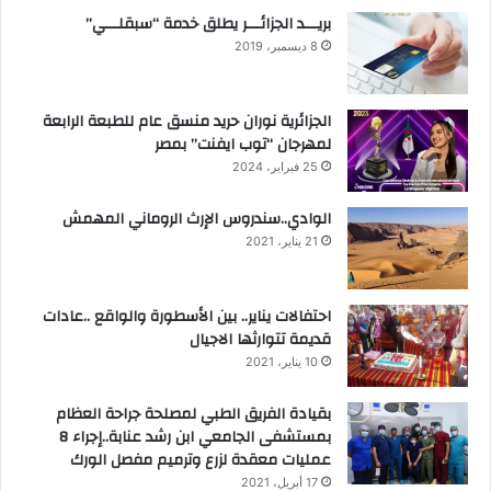
بريـــد الجزائـــر يطلق خدمة “سبقلـــي”
8 ديسمبر، 2019
الجزائرية نوران حريد منسق عام للطبعة الرابعة
لمهرجان “توب ايفنت” بمصر
25 فبراير، 2024
الوادي..سندروس الإرث الروماني المهمش
21 يناير، 2021
احتفالات يناير.. بين الأسطورة والواقع ..عادات
قديمة تتوارثها الاجيال
10 يناير، 2021
بقيادة الفريق الطبي لمصلحة جراحة العظام
بمستشفى الجامعي ابن رشد عنابة..إجراء 8
عمليات معقدة لزرع وترميم مفصل الورك
17 أبريل، 2021