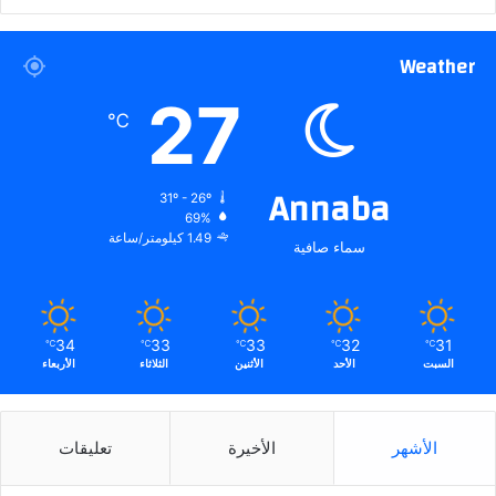
Weather
27
℃
Annaba
31º - 26º
69%
1.49 كيلومتر/ساعة
سماء صافية
34
33
33
32
31
℃
℃
℃
℃
℃
السبت
الأحد
الأثنين
الثلاثاء
الأربعاء
الأشهر
الأخيرة
تعليقات