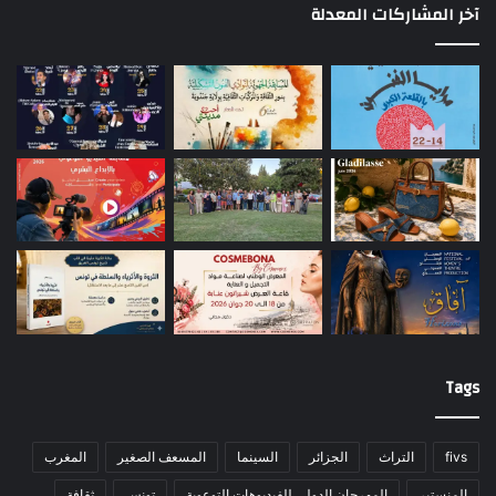
آخر المشاركات المعدلة
Tags
fivs
التراث
الجزائر
السينما
المسعف الصغير
المغرب
المنستير
المهرجان الدولي للفيديوهات التوعوية
تونس
ثقافة