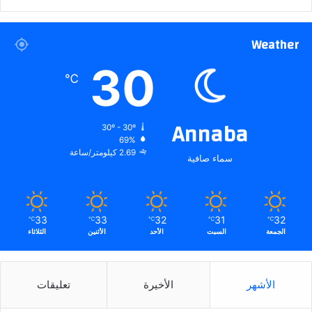
Weather
30
℃
Annaba
30º - 30º
69%
2.69 كيلومتر/ساعة
سماء صافية
33
33
32
31
32
℃
℃
℃
℃
℃
الجمعة
السبت
الأحد
الأثنين
الثلاثاء
الأشهر
الأخيرة
تعليقات