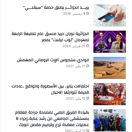
بريـــد الجزائـــر يطلق خدمة “سبقلـــي”
8 ديسمبر، 2019
الجزائرية نوران حريد منسق عام للطبعة الرابعة
لمهرجان “توب ايفنت” بمصر
25 فبراير، 2024
الوادي..سندروس الإرث الروماني المهمش
21 يناير، 2021
احتفالات يناير.. بين الأسطورة والواقع ..عادات
قديمة تتوارثها الاجيال
10 يناير، 2021
بقيادة الفريق الطبي لمصلحة جراحة العظام
بمستشفى الجامعي ابن رشد عنابة..إجراء 8
عمليات معقدة لزرع وترميم مفصل الورك
17 أبريل، 2021