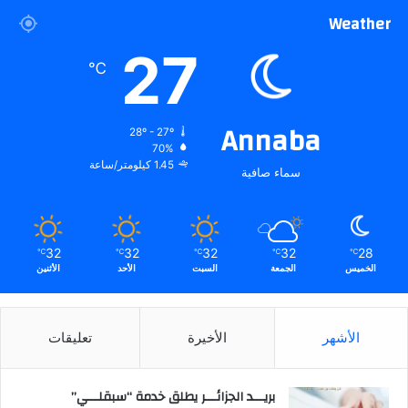
Weather
27
℃
Annaba
28º - 27º
70%
1.45 كيلومتر/ساعة
سماء صافية
32
32
32
32
28
℃
℃
℃
℃
℃
الخميس
الجمعة
السبت
الأحد
الأثنين
الأشهر
الأخيرة
تعليقات
بريـــد الجزائـــر يطلق خدمة “سبقلـــي”