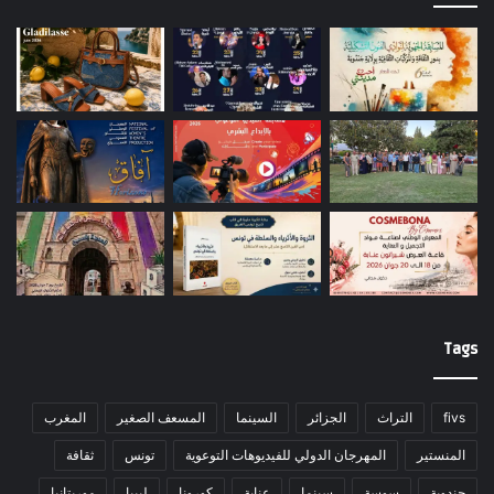
Tags
fivs
التراث
الجزائر
السينما
المسعف الصغير
المغرب
المنستير
المهرجان الدولي للفيديوهات التوعوية
تونس
ثقافة
جندوبة
سوسة
سينما
عنابة
كورونا
ليبيا
موريتانيا